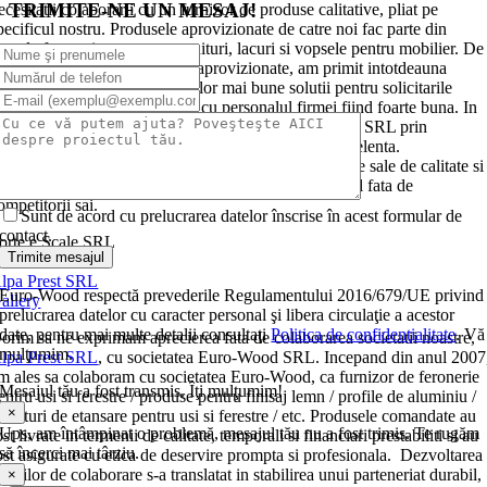
TRIMITE-NE UN MESAJ!
ecesitatii colaborarii cu un furnizor de produse calitative, pliat pe
pecificul nostru. Produsele aprovizionate de catre noi fac parte din
amele feronerie, manere, garnituri, lacuri si vopsele pentru mobilier. De
semenea, pe langa produsele aprovizionate, am primit intotdeauna
prijinul si sfatul in alegerea celor mai bune solutii pentru solicitarile
oastre punctuale, colaborarea cu personalul firmei fiind foarte buna. In
ateva cuvinte, am putea caracteriza firma Euro-Wood SRL prin
rofesionalism, promptitudine, seriozitate, calitate excelenta.
ecomandam cu incredere oricarei companii produsele sale de calitate si
olutiile oferite, ceea ce o diferentiaza in mod favorabil fata de
ompetitorii sai.
Sunt de acord cu prelucrarea datelor înscrise în acest formular de
contact.
orte e Scale SRL
Trimite mesajul
lpa Prest SRL
Euro-Wood respectă prevederile Regulamentului 2016/679/UE privind
allery
prelucrarea datelor cu caracter personal şi libera circulaţie a acestor
date, pentru mai multe detalii consultaţi
Politica de confidenţialitate
. Vă
orim sa ne exprimam aprecierea fata de colaborarea societatii noastre,
mulţumim.
lpa Prest SRL
, cu societatea Euro-Wood SRL. Incepand din anul 2007
m ales sa colaboram cu societatea Euro-Wood, ca furnizor de feronerie
Mesajul tău a fost transmis. Îţi mulţumim!
entru usi si ferestre / produse pentru finisaj lemn / profile de aluminiu /
×
arnituri de etansare pentru usi si ferestre / etc. Produsele comandate au
Ups, am întâmpinat o problemă, mesajul tău nu a fost trimis. Te rugăm
ost livrate in termenii de calitate, temporali si financiari prestabiliti si au
să încerci mai târziu.
ost asigurate cu etica de deservire prompta si profesionala. Dezvoltarea
elatiilor de colaborare s-a translatat in stabilirea unui parteneriat durabil,
×