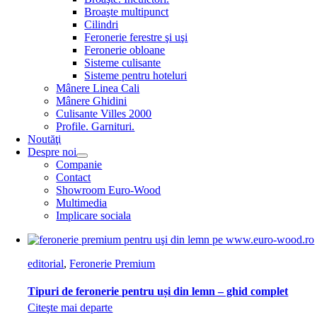
Broaşte multipunct
Cilindri
Feronerie ferestre şi uşi
Feronerie obloane
Sisteme culisante
Sisteme pentru hoteluri
Mânere Linea Cali
Mânere Ghidini
Culisante Villes 2000
Profile. Garnituri.
Noutăţi
Despre noi
Companie
Contact
Showroom Euro-Wood
Multimedia
Implicare sociala
editorial
,
Feronerie Premium
Tipuri de feronerie pentru uși din lemn – ghid complet
Citeşte mai departe