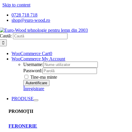
Skip to content
0728 718 718
shop@euro-wood.ro
Caută:
WooCommerce Cart
0
WooCommerce My Account
Username:
Password:
Tine-ma minte
Înregistrare
PRODUSE
PROMOŢII
FERONERIE