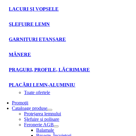
LACURI ŞI VOPSELE
ŞLEFUIRE LEMN
GARNITURI ETANŞARE
MÂNERE
PRAGURI, PROFILE, LĂCRIMARE
PLACĂRI LEMN-ALUMINIU
Toate ofertele
Promoţii
Cataloage produse
Protejarea lemnului
Şlefuire şi polisare
Feronerie AGB
Balamale
Broaşte. Încuietori.