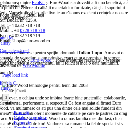
olaborarea dintre
EcoKit
și EuroWood s-a dovedit a fi una benefică, at
Contactează-ne!
in punct de vedere al calității materialelor furnizate, cât și al suportului
ferit. Vopselurile și lazurile livrate au răspuns excelent cerințelor noastr
Podu Iloaiei, Judeţul Iaşi
ehnice și estetice.
Str. Budăi, nr. 125 A
Tel.: +4 0232 718 718
cokit
Mobil.: +4
0728 718 718
Fax: +4 0232 718 719
antu M.
Email: shop@euro-wood.ro
allery
Contactează-ne!
reau sa multumesc pentru sprijin domnului
Iulian Lupu
. Am avut o
omanda de vopseluri si am primit-o exact cum a promis si in termen.
© 2020 - 2026 •
Euro-Wood
. Toate drepturile rezervate. • Website
entru tineretea si devotamentul lui îl felicit si inca o data multumiri.
dezvoltat de
Web Mobile
antu M.
Page load link
ihaela C.
allery
Caută:
ntr-adevar, o echipa unde se imbina foarte bine prieteniile, colaborarile,
olegialitatea, performanta si respectul! Ca fost angajat al firmei Euro
PRODUSE
ood, va multumesc ca ati pus una dintre cele mai solide fundatii din
Promoţii
ariera mea si mi-ati oferit momente de calitate pe care le pastrez cu drag
Cataloage produse
i acum (dupa 12 ani)! Euro-Wood a ramas familia mea din Iasi, chiar
Feronerie
aca ne despart mii de km! Va doresc sa ramaneti la fel de speciali si sa
Garnituri etanşare