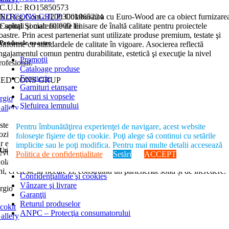
C.U.I.: RO15850573
RED CONS GRUP
Nr.Reg.Com.: J2003001965224
: Colaborarea cu Euro-Wood are ca obiect furnizare
e soluţii şi materiale de finisare de înaltă calitate pentru proiectele
Capital Social: 10.000 lei
oastre. Prin acest parteneriat sunt utilizate produse premium, testate şi
Produsele noastre
onforme cu standardele de calitate în vigoare. Asocierea reflectă
ngajamentul comun pentru durabilitate, estetică şi execuţie la nivel
Promoţii
rofesional.
Cataloage produse
Feronerie
RED CONS GRUP
Garnituri etanşare
Lacuri si vopsele
rgio
Şlefuirea lemnului
allery
Mânere
Praguri, profile şi lăcrimare
ste o plăcere să colaborăm cu Euro-Wood și în același timp o experienț
Pentru îmbunătăţirea experienţei de navigare, acest website
Placări lemn-aluminiu
ozitivă: comunicarea este clară și constantă, timpii de răspuns sunt rapiz
foloseşte fişiere de tip cookie. Poţi alege să continui cu setările
ar echipa este flexibilă și propune mereu soluții care răspund exact
implicite sau le poţi modifica. Pentru mai multe detalii accesează
Utile
evoilor proiectelor noastre.
Politica de confidenţialitate
Setări
ACCEPT
olaborarea
Ergio
& Euro-Wood nu doar că funcționează de peste 20 d
Termeni şi condiţii de utilizare
ni, ci crește în fiecare zi, construind un parteneriat solid și de încredere.
Confidenţialitate şi cookies
Vânzare şi livrare
rgio
Garanţii
Returul produselor
cokit
ANPC – Protecţia consumatorului
allery