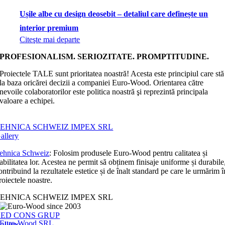
Ușile albe cu design deosebit – detaliul care definește un
interior premium
Citeşte mai departe
PROFESIONALISM. SERIOZITATE. PROMPTITUDINE.
Proiectele TALE sunt prioritatea noastră! Acesta este principiul care stă
la baza oricărei decizii a companiei Euro-Wood. Orientarea către
nevoile colaboratorilor este politica noastră şi reprezintă principala
valoare a echipei.
EHNICA SCHWEIZ IMPEX SRL
allery
ehnica Schweiz
: Folosim produsele Euro-Wood pentru calitatea și
iabilitatea lor. Acestea ne permit să obținem finisaje uniforme și durabile
ontribuind la rezultatele estetice și de înalt standard pe care le urmărim î
roiectele noastre.
EHNICA SCHWEIZ IMPEX SRL
RED CONS GRUP
Euro-Wood SRL
allery