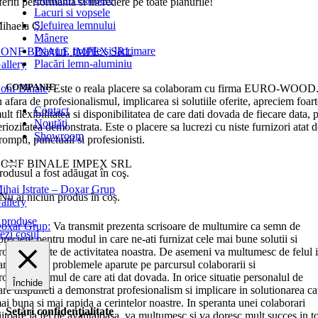
feriti performanta si incredere pe toate planurile!
Lacuri si vopsele
Şlefuirea lemnului
ihaela C.
Mânere
Praguri, profile şi lăcrimare
ONF BINALE IMPEX SRL
Placări lemn-aluminiu
allery
COMPANIE
onf Binale
: Este o reala placere sa colaboram cu firma EURO-WOOD
n afara de profesionalismul, implicarea si solutiile oferite, apreciem foar
Contact
ult flexibilitatea si disponibilitatea de care dati dovada de fiecare data, p
Noutăţi
eriozitatea demonstrata. Este o placere sa lucrezi cu niste furnizori atat 
Showroom
rompti, punctuali si profesionisti.
ONF BINALE IMPEX SRL
rodusul a fost adăugat în coş.
ihai Istrate – Doxar Grup
Nu ai niciun produs în coș.
allery
produse
oxar Grup:
Va transmit prezenta scrisoare de multumire ca semn de
ezi coşul
preciere pentru modul in care ne-ati furnizat cele mai bune solutii si
roduse legate de activitatea noastra. De asemeni va multumesc de felul 
are ati tratat problemele aparute pe parcursul colaborarii si
rofesionalismul de care ati dat dovada. In orice situatie personalul de
Închide
are dispuneti a demonstrat profesionalism si implicare in solutionarea ca
ai buna si mai rapida a cerintelor noastre. In speranta unei colaborari
Setări confidenţialitate
iitoare la fel de avantajoasa, va multumesc si va doresc mult succes in t