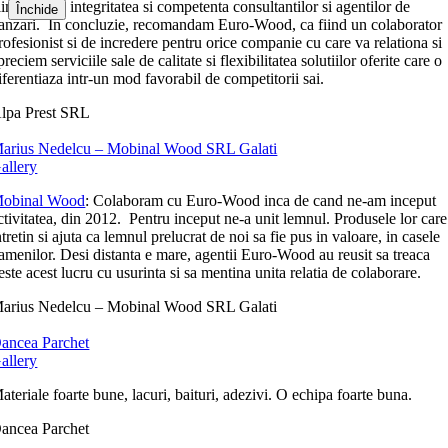
limentat de integritatea si competenta consultantilor si agentilor de
Închide
anzari. In concluzie, recomandam Euro-Wood, ca fiind un colaborator
rofesionist si de incredere pentru orice companie cu care va relationa si
preciem serviciile sale de calitate si flexibilitatea solutiilor oferite care o
iferentiaza intr-un mod favorabil de competitorii sai.
lpa Prest SRL
arius Nedelcu – Mobinal Wood SRL Galati
allery
obinal Wood
: Colaboram cu Euro-Wood inca de cand ne-am inceput
ctivitatea, din 2012. Pentru inceput ne-a unit lemnul. Produsele lor care
ntretin si ajuta ca lemnul prelucrat de noi sa fie pus in valoare, in casele
amenilor. Desi distanta e mare, agentii Euro-Wood au reusit sa treaca
este acest lucru cu usurinta si sa mentina unita relatia de colaborare.
arius Nedelcu – Mobinal Wood SRL Galati
ancea Parchet
allery
ateriale foarte bune, lacuri, baituri, adezivi. O echipa foarte buna.
ancea Parchet