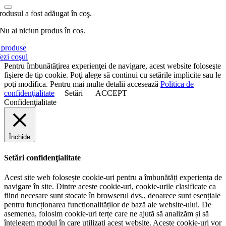
rodusul a fost adăugat în coş.
Nu ai niciun produs în coș.
produse
ezi coşul
Pentru îmbunătăţirea experienţei de navigare, acest website foloseşte
fişiere de tip cookie. Poţi alege să continui cu setările implicite sau le
poţi modifica. Pentru mai multe detalii accesează
Politica de
confidenţialitate
Setări
ACCEPT
Confidenţialitate
Închide
Setări confidenţialitate
Acest site web folosește cookie-uri pentru a îmbunătăți experiența de
navigare în site. Dintre aceste cookie-uri, cookie-urile clasificate ca
fiind necesare sunt stocate în browserul dvs., deoarece sunt esențiale
pentru funcționarea funcționalităților de bază ale website-ului. De
asemenea, folosim cookie-uri terțe care ne ajută să analizăm și să
înțelegem modul în care utilizați acest website. Aceste cookie-uri vor