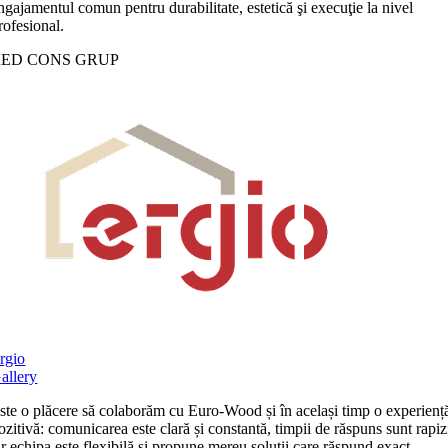
ngajamentul comun pentru durabilitate, estetică şi execuţie la nivel
rofesional.
RED CONS GRUP
rgio
allery
ste o plăcere să colaborăm cu Euro-Wood și în același timp o experienț
ozitivă: comunicarea este clară și constantă, timpii de răspuns sunt rapiz
ar echipa este flexibilă și propune mereu soluții care răspund exact