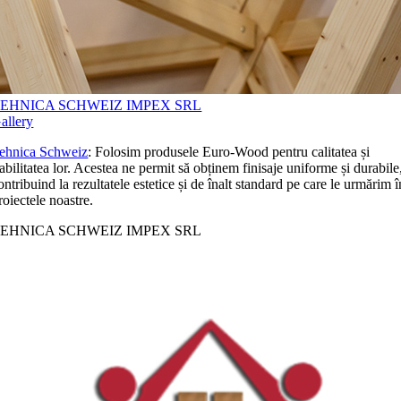
EHNICA SCHWEIZ IMPEX SRL
allery
ehnica Schweiz
: Folosim produsele Euro-Wood pentru calitatea și
iabilitatea lor. Acestea ne permit să obținem finisaje uniforme și durabile
ontribuind la rezultatele estetice și de înalt standard pe care le urmărim î
roiectele noastre.
EHNICA SCHWEIZ IMPEX SRL