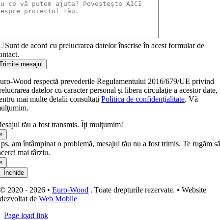
Sunt de acord cu prelucrarea datelor înscrise în acest formular de
ontact.
Trimite mesajul
uro-Wood respectă prevederile Regulamentului 2016/679/UE privind
relucrarea datelor cu caracter personal şi libera circulaţie a acestor date,
entru mai multe detalii consultaţi
Politica de confidenţialitate
. Vă
ulţumim.
esajul tău a fost transmis. Îţi mulţumim!
×
ps, am întâmpinat o problemă, mesajul tău nu a fost trimis. Te rugăm s
ncerci mai târziu.
×
Închide
© 2020 - 2026 •
Euro-Wood
. Toate drepturile rezervate. • Website
dezvoltat de
Web Mobile
Page load link