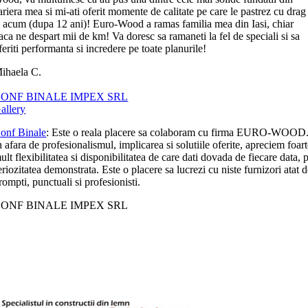
ariera mea si mi-ati oferit momente de calitate pe care le pastrez cu drag
i acum (dupa 12 ani)! Euro-Wood a ramas familia mea din Iasi, chiar
aca ne despart mii de km! Va doresc sa ramaneti la fel de speciali si sa
feriti performanta si incredere pe toate planurile!
ihaela C.
ONF BINALE IMPEX SRL
allery
onf Binale
: Este o reala placere sa colaboram cu firma EURO-WOOD
n afara de profesionalismul, implicarea si solutiile oferite, apreciem foar
ult flexibilitatea si disponibilitatea de care dati dovada de fiecare data, p
eriozitatea demonstrata. Este o placere sa lucrezi cu niste furnizori atat 
rompti, punctuali si profesionisti.
ONF BINALE IMPEX SRL