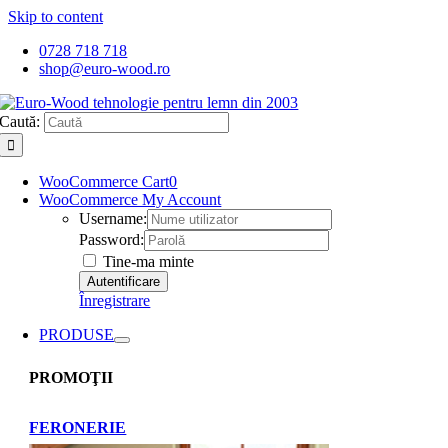
Skip to content
0728 718 718
shop@euro-wood.ro
Caută:
WooCommerce Cart
0
WooCommerce My Account
Username:
Password:
Tine-ma minte
Înregistrare
PRODUSE
PROMOŢII
FERONERIE