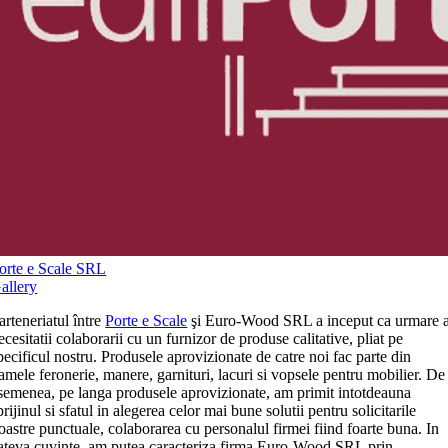
orte e Scale SRL
allery
arteneriatul între
Porte e Scale
şi Euro-Wood SRL a inceput ca urmare 
ecesitatii colaborarii cu un furnizor de produse calitative, pliat pe
pecificul nostru. Produsele aprovizionate de catre noi fac parte din
amele feronerie, manere, garnituri, lacuri si vopsele pentru mobilier. De
semenea, pe langa produsele aprovizionate, am primit intotdeauna
prijinul si sfatul in alegerea celor mai bune solutii pentru solicitarile
oastre punctuale, colaborarea cu personalul firmei fiind foarte buna. In
ateva cuvinte, am putea caracteriza firma Euro-Wood SRL prin