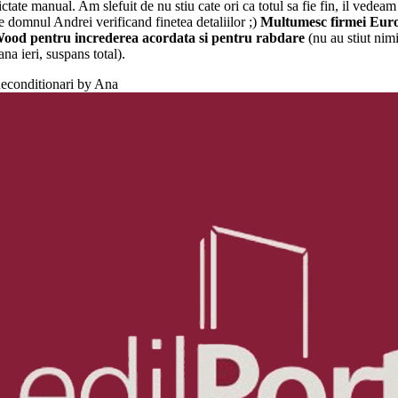
ictate manual. Am slefuit de nu stiu cate ori ca totul sa fie fin, il vedeam
e domnul Andrei verificand finetea detaliilor ;)
Multumesc firmei Eur
ood pentru increderea acordata si pentru rabdare
(nu au stiut nim
ana ieri, suspans total).
econditionari by Ana