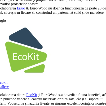
evoilor proiectelor noastre.
olaborarea
Ergio
& Euro-Wood nu doar că funcționează de peste 20 d
ni, ci crește în fiecare zi, construind un parteneriat solid și de încredere.
rgio
cokit
allery
olaborarea dintre
EcoKit
și EuroWood s-a dovedit a fi una benefică, at
in punct de vedere al calității materialelor furnizate, cât și al suportului
ferit. Vopselurile și lazurile livrate au răspuns excelent cerințelor noastr