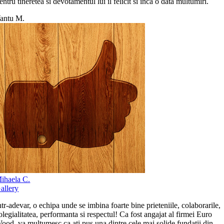
entru tineretea si devotamentul lui îl felicit si inca o data multumiri.
antu M.
ihaela C.
allery
ntr-adevar, o echipa unde se imbina foarte bine prieteniile, colaborarile,
olegialitatea, performanta si respectul! Ca fost angajat al firmei Euro
ood, va multumesc ca ati pus una dintre cele mai solide fundatii din