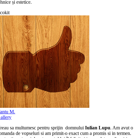
ehnice și estetice.
cokit
antu M.
allery
reau sa multumesc pentru sprijin domnului
Iulian Lupu
. Am avut o
omanda de vopseluri si am primit-o exact cum a promis si in termen.