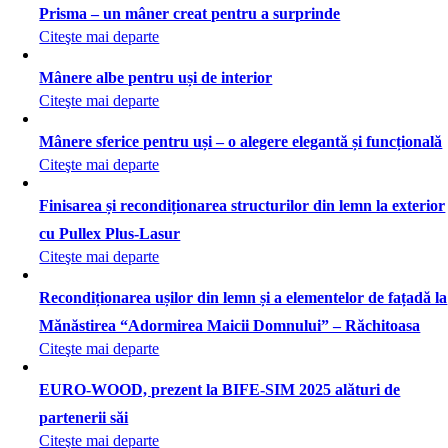
Prisma – un mâner creat pentru a surprinde
Citeşte mai departe
Mânere albe pentru uși de interior
Citeşte mai departe
Mânere sferice pentru uși – o alegere elegantă și funcțională
Citeşte mai departe
Finisarea și recondiționarea structurilor din lemn la exterior
cu Pullex Plus-Lasur
Citeşte mai departe
Recondiționarea ușilor din lemn și a elementelor de fațadă la
Mănăstirea “Adormirea Maicii Domnului” – Răchitoasa
Citeşte mai departe
EURO-WOOD, prezent la BIFE-SIM 2025 alături de
partenerii săi
Citeşte mai departe