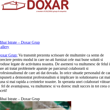
ihai Istrate – Doxar Grup
allery
oxar Grup:
Va transmit prezenta scrisoare de multumire ca semn de
preciere pentru modul in care ne-ati furnizat cele mai bune solutii si
roduse legate de activitatea noastra. De asemeni va multumesc de felul 
are ati tratat problemele aparute pe parcursul colaborarii si
rofesionalismul de care ati dat dovada. In orice situatie personalul de ca
ispuneti a demonstrat profesionalism si implicare in solutionarea cat ma
una si mai rapida a cerintelor noastre. In speranta unei colaborari viitoa
a fel de avantajoasa, va multumesc si va doresc mult succes in tot ceea c
aceti!
ihai Istrate – Doxar Grup