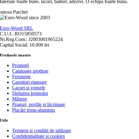
ateriale foarte bune, lacuri, baituri, adezivi. O echipa foarte buna.
ancea Parchet
Euro-Wood SRL
C.U.I.: RO15850573
Nr.Reg.Com.: J2003001965224
Capital Social: 10.000 lei
Produsele noastre
Promoţii
Cataloage produse
Feronerie
Garnituri etanşare
Lacuri si vopsele
Şlefuirea lemnului
Mânere
Praguri, profile şi lăcrimare
Placări lemn-aluminiu
Utile
Termeni şi condiţii de utilizare
Confidenţialitate şi cookies