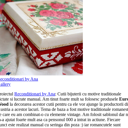
econditionari by Ana
allery
roiectul
Reconditionari by Ana
: Cutii bijuterii cu motive traditionale
ictate si lucrate manual. Am tinut foarte mult sa folosesc produsele
Eur
Wood
la decorarea acestor cutii pentru ca ele vor ajunge la productorii d
ustria a acestor lacuri. Tema de baza a fost motive traditionale romanest
e care eu am combinat-o cu elemente vintage. Am folosit sablonul dar 
-a ajutat foarte mult asa ca pensonul 000 a intrat in actiune. Fiecare
unct este realizat manual cu seringa din poza :) iar romancutele sunt