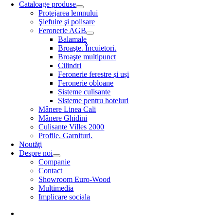
Cataloage produse
Protejarea lemnului
Şlefuire şi polisare
Feronerie AGB
Balamale
Broaşte. Încuietori.
Broaşte multipunct
Cilindri
Feronerie ferestre şi uşi
Feronerie obloane
Sisteme culisante
Sisteme pentru hoteluri
Mânere Linea Cali
Mânere Ghidini
Culisante Villes 2000
Profile. Garnituri.
Noutăţi
Despre noi
Companie
Contact
Showroom Euro-Wood
Multimedia
Implicare sociala