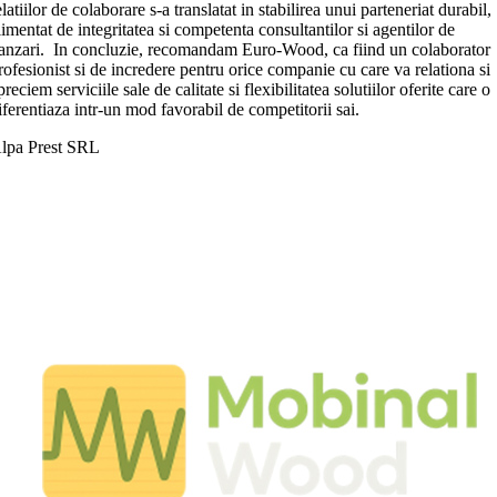
elatiilor de colaborare s-a translatat in stabilirea unui parteneriat durabil,
limentat de integritatea si competenta consultantilor si agentilor de
anzari. In concluzie, recomandam Euro-Wood, ca fiind un colaborator
rofesionist si de incredere pentru orice companie cu care va relationa si
preciem serviciile sale de calitate si flexibilitatea solutiilor oferite care o
iferentiaza intr-un mod favorabil de competitorii sai.
lpa Prest SRL