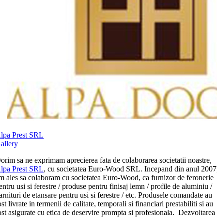
lpa Prest SRL
allery
orim sa ne exprimam aprecierea fata de colaborarea societatii noastre,
lpa Prest SRL
, cu societatea Euro-Wood SRL. Incepand din anul 2007
m ales sa colaboram cu societatea Euro-Wood, ca furnizor de feronerie
entru usi si ferestre / produse pentru finisaj lemn / profile de aluminiu /
arnituri de etansare pentru usi si ferestre / etc. Produsele comandate au
ost livrate in termenii de calitate, temporali si financiari prestabiliti si au
ost asigurate cu etica de deservire prompta si profesionala. Dezvoltarea