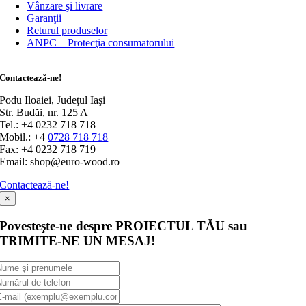
Vânzare şi livrare
Garanţii
Returul produselor
ANPC – Protecţia consumatorului
Contactează-ne!
Podu Iloaiei, Judeţul Iaşi
Str. Budăi, nr. 125 A
Tel.: +4 0232 718 718
Mobil.: +4
0728 718 718
Fax: +4 0232 718 719
Email: shop@euro-wood.ro
Contactează-ne!
×
Povesteşte-ne despre PROIECTUL TĂU sau
TRIMITE-NE UN MESAJ!