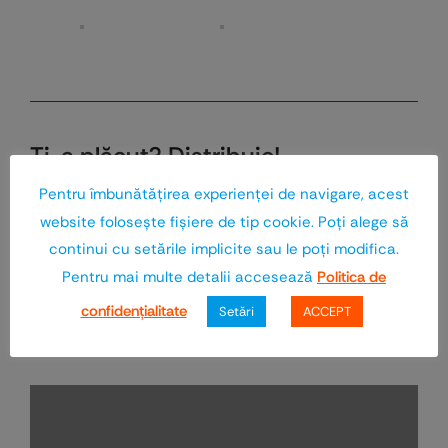
Ţi-a plăcut? Distribuie!
Pentru îmbunătăţirea experienţei de navigare, acest
website foloseşte fişiere de tip cookie. Poţi alege să
continui cu setările implicite sau le poţi modifica.
Pentru mai multe detalii accesează
Politica de
Urmăreşte-ne şi pe:
confidenţialitate
Setări
ACCEPT