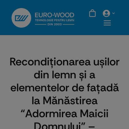
Skip
to
content
Recondiționarea ușilor
din lemn și a
elementelor de fațadă
la Mănăstirea
“Adormirea Maicii
Domnului” –