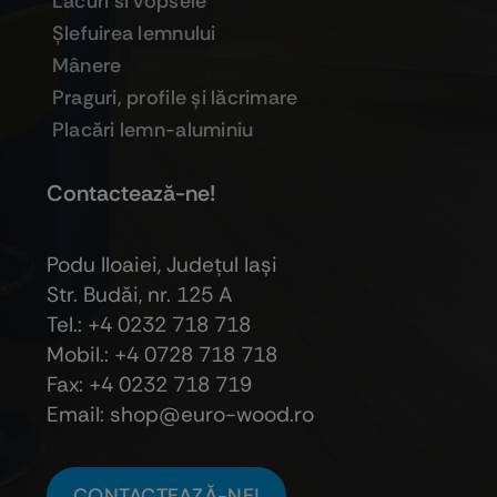
Lacuri si vopsele
Şlefuirea lemnului
Mânere
Praguri, profile şi lăcrimare
Placări lemn-aluminiu
Contactează-ne!
Podu Iloaiei, Judeţul Iaşi
Str. Budăi, nr. 125 A
Tel.: +4 0232 718 718
Mobil.: +4
0728 718 718
Fax: +4 0232 718 719
Email: shop@euro-wood.ro
CONTACTEAZĂ-NE!