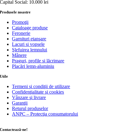
Capital Social: 10.000 lei
Produsele noastre
Promoţii
Cataloage produse
Feronerie
Garnituri etanşare
Lacuri si vopsele
Şlefuirea lemnului
Mânere
Praguri, profile şi lăcrimare
Placări lemn-aluminiu
Utile
Termeni şi condiţii de utilizare
Confidenţialitate şi cookies
Vânzare şi livrare
Garanţii
Returul produselor
ANPC – Protecţia consumatorului
Contactează-ne!