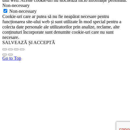
ului web. Aceste cookie-uri nu stochează nicio informație personală.
Non-necessary
Non-necessary
Cookie-uri care ar putea să nu fie neapărat necesare pentru
funcționarea site-ului web și sunt utilizate în mod special pentru a
colecta date personale ale utilizatorilor prin analize, reclame, alte
conținuturi încorporate sunt denumite cookie-uri care nu sunt
necesare.
SALVEAZĂ ȘI ACCEPTĂ
Go to Top