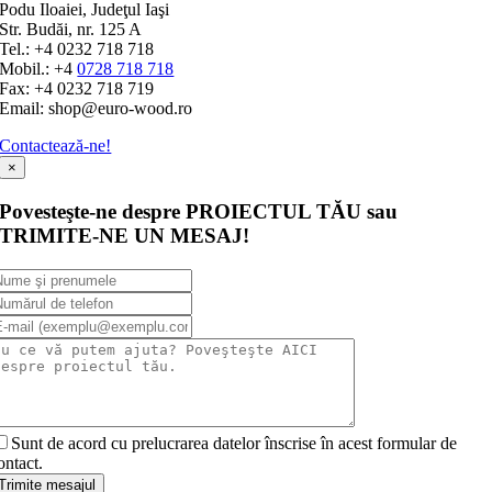
Podu Iloaiei, Judeţul Iaşi
Str. Budăi, nr. 125 A
Tel.: +4 0232 718 718
Mobil.: +4
0728 718 718
Fax: +4 0232 718 719
Email: shop@euro-wood.ro
Contactează-ne!
×
Povesteşte-ne despre PROIECTUL TĂU sau
TRIMITE-NE UN MESAJ!
Sunt de acord cu prelucrarea datelor înscrise în acest formular de
ontact.
Trimite mesajul