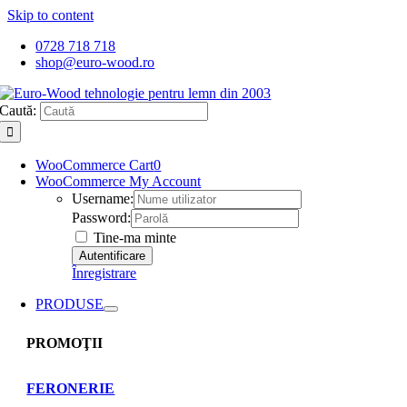
Skip to content
0728 718 718
shop@euro-wood.ro
Caută:
WooCommerce Cart
0
WooCommerce My Account
Username:
Password:
Tine-ma minte
Înregistrare
PRODUSE
PROMOŢII
FERONERIE