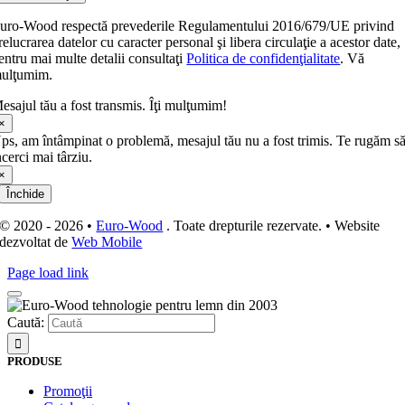
uro-Wood respectă prevederile Regulamentului 2016/679/UE privind
relucrarea datelor cu caracter personal şi libera circulaţie a acestor date,
entru mai multe detalii consultaţi
Politica de confidenţialitate
. Vă
ulţumim.
esajul tău a fost transmis. Îţi mulţumim!
×
ps, am întâmpinat o problemă, mesajul tău nu a fost trimis. Te rugăm s
ncerci mai târziu.
×
Închide
© 2020 - 2026 •
Euro-Wood
. Toate drepturile rezervate. • Website
dezvoltat de
Web Mobile
Page load link
Caută:
PRODUSE
Promoţii