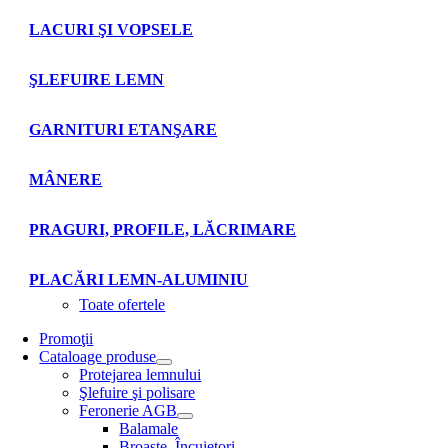
LACURI ŞI VOPSELE
ŞLEFUIRE LEMN
GARNITURI ETANŞARE
MÂNERE
PRAGURI, PROFILE, LĂCRIMARE
PLACĂRI LEMN-ALUMINIU
Toate ofertele
Promoţii
Cataloage produse
Protejarea lemnului
Şlefuire şi polisare
Feronerie AGB
Balamale
Broaşte. Încuietori.