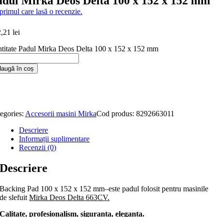
adul Mirka Deos Delta 100 x 152 x 152 mm
 primul care lasă o recenzie.
2,21
lei
titate Padul Mirka Deos Delta 100 x 152 x 152 mm
augă în coș
egories:
Accesorii masini Mirka
Cod produs:
8292663011
Descriere
Informații suplimentare
Recenzii (0)
Descriere
Backing Pad 100 x 152 x 152 mm–este padul folosit pentru masinile
de slefuit
Mirka Deos Delta 663CV.
Calitate, profesionalism, siguranta, eleganta.