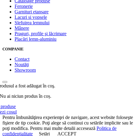
Cataloage produse
Feronerie
Garnituri etanşare
Lacuri si vopsele
Şlefuirea lemnului
Mânere
Praguri, profile şi lăcrimare
Placări lemn-aluminiu
COMPANIE
Contact
Noutăţi
Showroom
rodusul a fost adăugat în coş.
Nu ai niciun produs în coș.
produse
ezi coşul
Pentru îmbunătăţirea experienţei de navigare, acest website foloseşte
fişiere de tip cookie. Poţi alege să continui cu setările implicite sau le
poţi modifica. Pentru mai multe detalii accesează
Politica de
confidenţialitate
Setări
ACCEPT