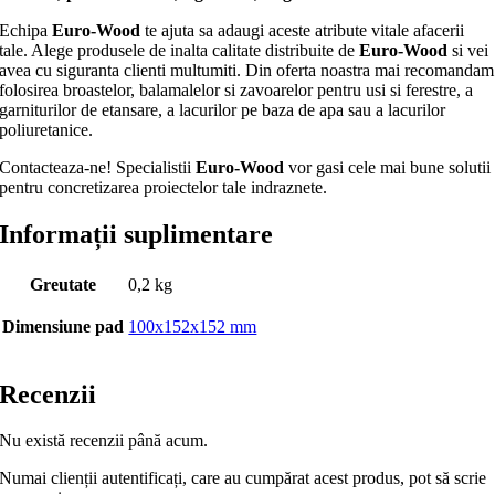
Echipa
Euro-Wood
te ajuta sa adaugi aceste atribute vitale afacerii
tale. Alege produsele de inalta calitate distribuite de
Euro-Wood
si vei
avea cu siguranta clienti multumiti. Din oferta noastra mai recomandam
folosirea broastelor, balamalelor si zavoarelor pentru usi si ferestre, a
garniturilor de etansare, a lacurilor pe baza de apa sau a lacurilor
poliuretanice.
Contacteaza-ne! Specialistii
Euro-Wood
vor gasi cele mai bune solutii
pentru concretizarea proiectelor tale indraznete.
Informații suplimentare
Greutate
0,2 kg
Dimensiune pad
100x152x152 mm
Recenzii
Nu există recenzii până acum.
Numai clienții autentificați, care au cumpărat acest produs, pot să scrie