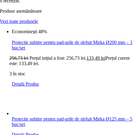
o recenzie.
Produse asemănătoare
Vezi toate produsele
Economiseşti 48%
Protectie subtire pentru pad-urile de slefuit Mirka Ø200 mm – 3
buc/set
256,73
lei
Prețul inițial a fost: 256,73 lei.
133,49
lei
Prețul curent
este: 133,49 lei.
3 în stoc
Detalii Produs
Protectie subtire pentru pad-urile de slefuit Mirka Ø125 mm – 5
buc/set
Detalii Produs