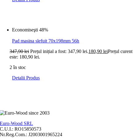
Economiseşti 48%
Pad masina slefuit 70x198mm 56h
347,90
lei
Prețul inițial a fost: 347,90 lei.
180,90
lei
Prețul curent
este: 180,90 lei.
2 în stoc
Detalii Produs
Euro-Wood SRL
C.U.I.: RO15850573
Nr.Reg.Com.: J2003001965224