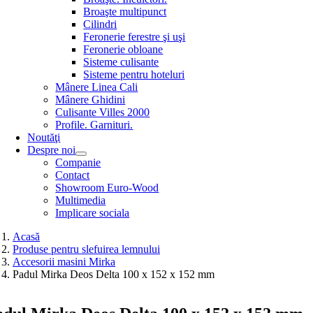
Broaşte multipunct
Cilindri
Feronerie ferestre şi uşi
Feronerie obloane
Sisteme culisante
Sisteme pentru hoteluri
Mânere Linea Cali
Mânere Ghidini
Culisante Villes 2000
Profile. Garnituri.
Noutăţi
Despre noi
Companie
Contact
Showroom Euro-Wood
Multimedia
Implicare sociala
Acasă
Produse pentru slefuirea lemnului
Accesorii masini Mirka
Padul Mirka Deos Delta 100 x 152 x 152 mm