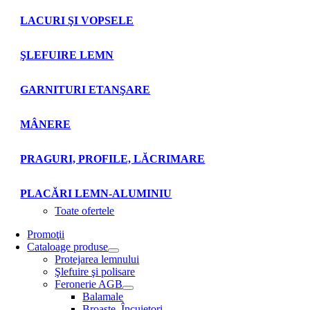
LACURI ŞI VOPSELE
ŞLEFUIRE LEMN
GARNITURI ETANŞARE
MÂNERE
PRAGURI, PROFILE, LĂCRIMARE
PLACĂRI LEMN-ALUMINIU
Toate ofertele
Promoţii
Cataloage produse
Protejarea lemnului
Şlefuire şi polisare
Feronerie AGB
Balamale
Broaşte. Încuietori.