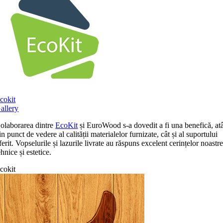
cokit
allery
olaborarea dintre
EcoKit
și EuroWood s-a dovedit a fi una benefică, at
in punct de vedere al calității materialelor furnizate, cât și al suportului
ferit. Vopselurile și lazurile livrate au răspuns excelent cerințelor noastr
ehnice și estetice.
cokit