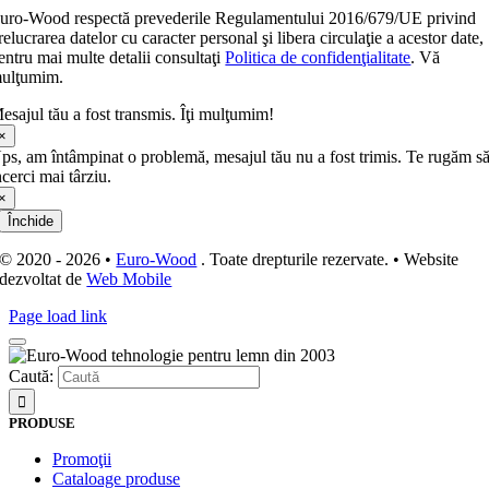
uro-Wood respectă prevederile Regulamentului 2016/679/UE privind
relucrarea datelor cu caracter personal şi libera circulaţie a acestor date,
entru mai multe detalii consultaţi
Politica de confidenţialitate
. Vă
ulţumim.
esajul tău a fost transmis. Îţi mulţumim!
×
ps, am întâmpinat o problemă, mesajul tău nu a fost trimis. Te rugăm s
ncerci mai târziu.
×
Închide
© 2020 - 2026 •
Euro-Wood
. Toate drepturile rezervate. • Website
dezvoltat de
Web Mobile
Page load link
Caută:
PRODUSE
Promoţii
Cataloage produse