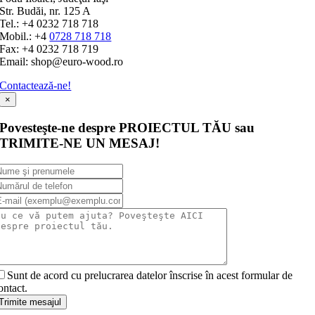
Str. Budăi, nr. 125 A
Tel.: +4 0232 718 718
Mobil.: +4
0728 718 718
Fax: +4 0232 718 719
Email: shop@euro-wood.ro
Contactează-ne!
×
Povesteşte-ne despre PROIECTUL TĂU sau
TRIMITE-NE UN MESAJ!
Sunt de acord cu prelucrarea datelor înscrise în acest formular de
ontact.
Trimite mesajul