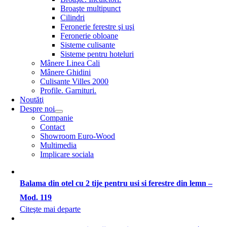
Broaşte multipunct
Cilindri
Feronerie ferestre şi uşi
Feronerie obloane
Sisteme culisante
Sisteme pentru hoteluri
Mânere Linea Cali
Mânere Ghidini
Culisante Villes 2000
Profile. Garnituri.
Noutăţi
Despre noi
Companie
Contact
Showroom Euro-Wood
Multimedia
Implicare sociala
Balama din otel cu 2 tije pentru usi si ferestre din lemn –
Mod. 119
Citeşte mai departe