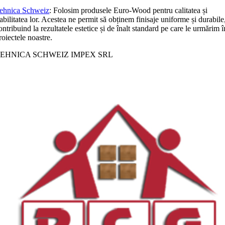
ehnica Schweiz
: Folosim produsele Euro-Wood pentru calitatea și
iabilitatea lor. Acestea ne permit să obținem finisaje uniforme și durabile
ontribuind la rezultatele estetice și de înalt standard pe care le urmărim î
roiectele noastre.
EHNICA SCHWEIZ IMPEX SRL