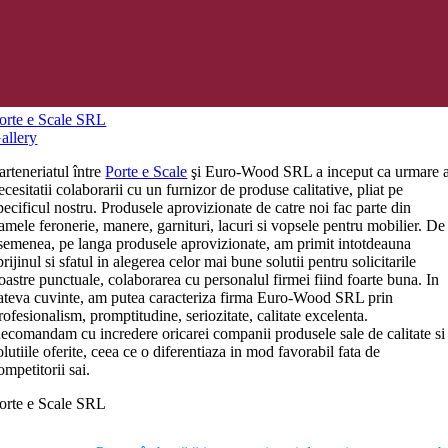
orte e Scale SRL
allery
arteneriatul între
Porte e Scale
şi Euro-Wood SRL a inceput ca urmare 
ecesitatii colaborarii cu un furnizor de produse calitative, pliat pe
pecificul nostru. Produsele aprovizionate de catre noi fac parte din
amele feronerie, manere, garnituri, lacuri si vopsele pentru mobilier. De
semenea, pe langa produsele aprovizionate, am primit intotdeauna
prijinul si sfatul in alegerea celor mai bune solutii pentru solicitarile
oastre punctuale, colaborarea cu personalul firmei fiind foarte buna. In
ateva cuvinte, am putea caracteriza firma Euro-Wood SRL prin
rofesionalism, promptitudine, seriozitate, calitate excelenta.
ecomandam cu incredere oricarei companii produsele sale de calitate si
olutiile oferite, ceea ce o diferentiaza in mod favorabil fata de
ompetitorii sai.
orte e Scale SRL