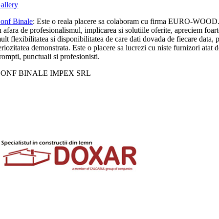
allery
onf Binale
: Este o reala placere sa colaboram cu firma EURO-WOOD
n afara de profesionalismul, implicarea si solutiile oferite, apreciem foar
ult flexibilitatea si disponibilitatea de care dati dovada de fiecare data, p
eriozitatea demonstrata. Este o placere sa lucrezi cu niste furnizori atat 
rompti, punctuali si profesionisti.
ONF BINALE IMPEX SRL