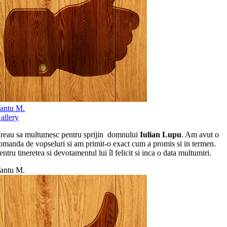
antu M.
allery
reau sa multumesc pentru sprijin domnului
Iulian Lupu
. Am avut o
omanda de vopseluri si am primit-o exact cum a promis si in termen.
entru tineretea si devotamentul lui îl felicit si inca o data multumiri.
antu M.