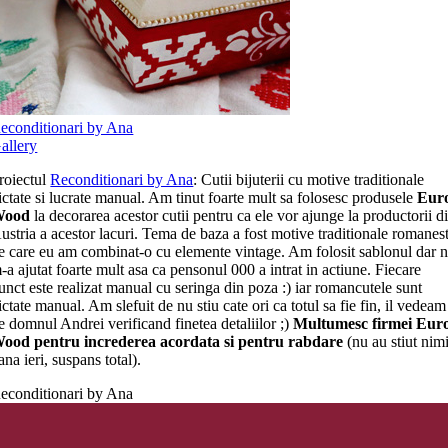
econditionari by Ana
allery
roiectul
Reconditionari by Ana
: Cutii bijuterii cu motive traditionale
ictate si lucrate manual. Am tinut foarte mult sa folosesc produsele
Eur
Wood
la decorarea acestor cutii pentru ca ele vor ajunge la productorii d
ustria a acestor lacuri. Tema de baza a fost motive traditionale romanest
e care eu am combinat-o cu elemente vintage. Am folosit sablonul dar 
-a ajutat foarte mult asa ca pensonul 000 a intrat in actiune. Fiecare
unct este realizat manual cu seringa din poza :) iar romancutele sunt
ictate manual. Am slefuit de nu stiu cate ori ca totul sa fie fin, il vedeam
e domnul Andrei verificand finetea detaliilor ;)
Multumesc firmei Eur
ood pentru increderea acordata si pentru rabdare
(nu au stiut nim
ana ieri, suspans total).
econditionari by Ana