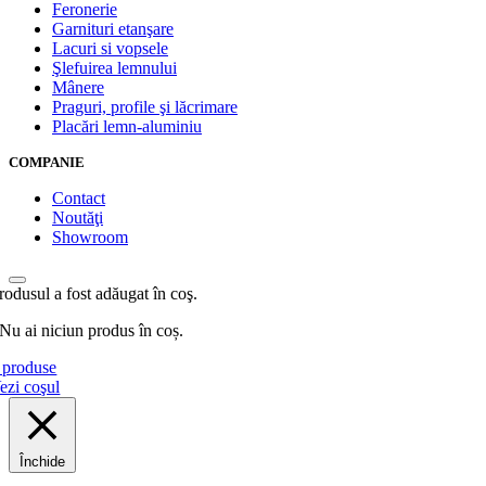
Feronerie
Garnituri etanşare
Lacuri si vopsele
Şlefuirea lemnului
Mânere
Praguri, profile şi lăcrimare
Placări lemn-aluminiu
COMPANIE
Contact
Noutăţi
Showroom
rodusul a fost adăugat în coş.
Nu ai niciun produs în coș.
produse
ezi coşul
Închide