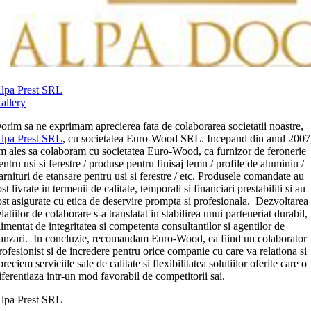
lpa Prest SRL
allery
orim sa ne exprimam aprecierea fata de colaborarea societatii noastre,
lpa Prest SRL
, cu societatea Euro-Wood SRL. Incepand din anul 2007
m ales sa colaboram cu societatea Euro-Wood, ca furnizor de feronerie
entru usi si ferestre / produse pentru finisaj lemn / profile de aluminiu /
arnituri de etansare pentru usi si ferestre / etc. Produsele comandate au
ost livrate in termenii de calitate, temporali si financiari prestabiliti si au
ost asigurate cu etica de deservire prompta si profesionala. Dezvoltarea
elatiilor de colaborare s-a translatat in stabilirea unui parteneriat durabil,
limentat de integritatea si competenta consultantilor si agentilor de
anzari. In concluzie, recomandam Euro-Wood, ca fiind un colaborator
rofesionist si de incredere pentru orice companie cu care va relationa si
preciem serviciile sale de calitate si flexibilitatea solutiilor oferite care o
iferentiaza intr-un mod favorabil de competitorii sai.
lpa Prest SRL