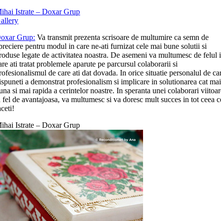
ihai Istrate – Doxar Grup
allery
oxar Grup:
Va transmit prezenta scrisoare de multumire ca semn de
preciere pentru modul in care ne-ati furnizat cele mai bune solutii si
roduse legate de activitatea noastra. De asemeni va multumesc de felul 
are ati tratat problemele aparute pe parcursul colaborarii si
rofesionalismul de care ati dat dovada. In orice situatie personalul de ca
ispuneti a demonstrat profesionalism si implicare in solutionarea cat ma
una si mai rapida a cerintelor noastre. In speranta unei colaborari viitoa
a fel de avantajoasa, va multumesc si va doresc mult succes in tot ceea c
aceti!
ihai Istrate – Doxar Grup