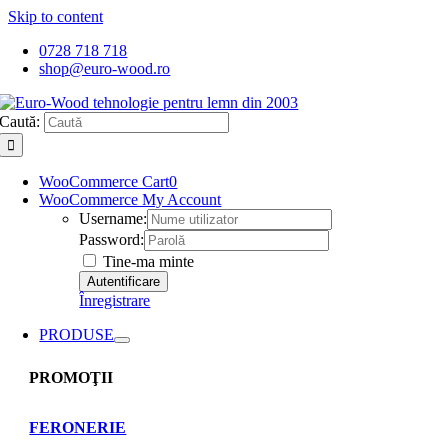
Skip to content
0728 718 718
shop@euro-wood.ro
Caută:
WooCommerce Cart
0
WooCommerce My Account
Username:
Password:
Tine-ma minte
Înregistrare
PRODUSE
PROMOŢII
FERONERIE