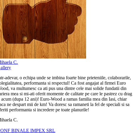
ihaela C.
allery
ntr-adevar, o echipa unde se imbina foarte bine prieteniile, colaborarile,
olegialitatea, performanta si respectul! Ca fost angajat al firmei Euro
ood, va multumesc ca ati pus una dintre cele mai solide fundatii din
ariera mea si mi-ati oferit momente de calitate pe care le pastrez cu drag
i acum (dupa 12 ani)! Euro-Wood a ramas familia mea din Iasi, chiar
aca ne despart mii de km! Va doresc sa ramaneti la fel de speciali si sa
feriti performanta si incredere pe toate planurile!
ihaela C.
ONF BINALE IMPEX SRL