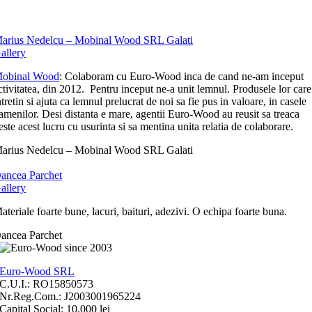
arius Nedelcu – Mobinal Wood SRL Galati
allery
obinal Wood
: Colaboram cu Euro-Wood inca de cand ne-am inceput
ctivitatea, din 2012. Pentru inceput ne-a unit lemnul. Produsele lor care
ntretin si ajuta ca lemnul prelucrat de noi sa fie pus in valoare, in casele
amenilor. Desi distanta e mare, agentii Euro-Wood au reusit sa treaca
este acest lucru cu usurinta si sa mentina unita relatia de colaborare.
arius Nedelcu – Mobinal Wood SRL Galati
ancea Parchet
allery
ateriale foarte bune, lacuri, baituri, adezivi. O echipa foarte buna.
ancea Parchet
Euro-Wood SRL
C.U.I.: RO15850573
Nr.Reg.Com.: J2003001965224
Capital Social: 10.000 lei