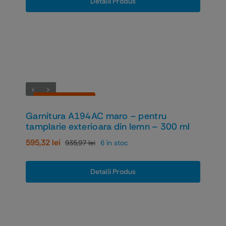
Detalii Produs
fost:
1.172,49 lei.
1.758,73 lei.
Economiseşti 36%
Garnitura A194AC maro – pentru
tamplarie exterioara din lemn – 300 ml
595,32
lei
935,97
lei
6 în stoc
Prețul
Prețul
inițial
curent
a
este:
Detalii Produs
fost:
595,32 lei.
935,97 lei.