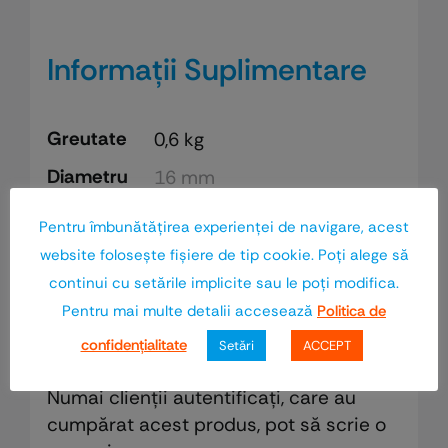
Informații Suplimentare
Greutate
0,6 kg
Diametru
16 mm
Finisaj
Bronz
Pentru îmbunătăţirea experienţei de navigare, acest
website foloseşte fişiere de tip cookie. Poţi alege să
Recenzii
continui cu setările implicite sau le poţi modifica.
Pentru mai multe detalii accesează
Politica de
confidenţialitate
Setări
ACCEPT
Nu există recenzii până acum.
Numai clienții autentificați, care au
cumpărat acest produs, pot să scrie o