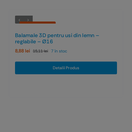
Economiseşti 41%
Balamale 3D pentru usi din lemn –
reglabile – Ø16
8,88
lei
15,11
lei
7 în stoc
Prețul
Prețul
inițial
curent
a
este:
Detalii Produs
fost:
8,88 lei.
15,11 lei.