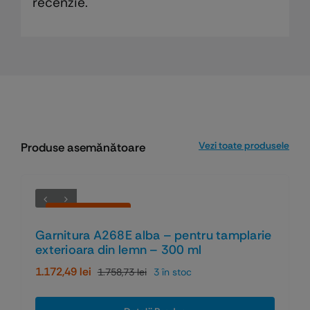
recenzie.
Vezi toate produsele
Produse asemănătoare
Economiseşti 33%
Garnitura A268E alba – pentru tamplarie
exterioara din lemn – 300 ml
1.172,49
lei
1.758,73
lei
3 în stoc
Prețul
Prețul
inițial
curent
a
este: