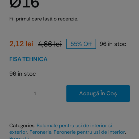
Ø16
Fii primul care lasă o recenzie.
2,12
lei
4,66
lei
55% Off
96 în stoc
Prețul
Prețul
inițial
curent
FISA TEHNICA
a
este:
fost:
2,12 lei.
96 în stoc
4,66 lei.
Adaugă În Coș
Cantitate
Balamale
pentru
usi
Categories:
Balamale pentru usi de interior si
din
exterior
,
Feronerie
,
Feronerie pentru usi de interior
,
Promotii