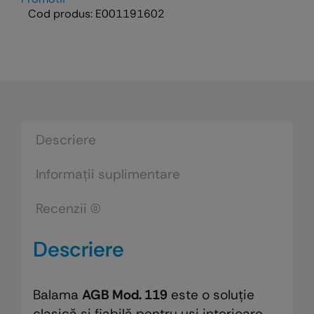
lemn
Cod produs:
E001191602
-
Model
119
-
Ø16
Descriere
Informații suplimentare
Recenzii (0)
Descriere
Balama
AGB Mod. 119
este o soluție
clasică și fiabilă pentru uși interioare