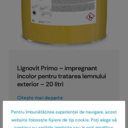
Lignovit Primo – impregnant
incolor pentru tratarea lemnului
exterior – 20 litri
Citeşte mai departe
Pentru îmbunătăţirea experienţei de navigare, acest
website foloseşte fişiere de tip cookie. Poţi alege să
continui cu setările implicite sau le poţi modifica.