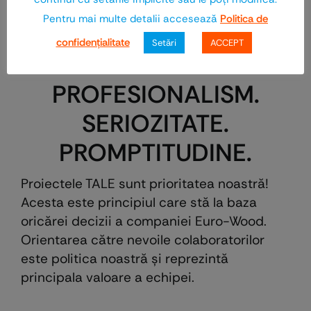
Pentru mai multe detalii accesează
Politica de
confidenţialitate
Setări
ACCEPT
PROFESIONALISM.
SERIOZITATE.
PROMPTITUDINE.
Proiectele TALE sunt prioritatea noastră!
Acesta este principiul care stă la baza
oricărei decizii a companiei Euro-Wood.
Orientarea către nevoile colaboratorilor
este politica noastră şi reprezintă
principala valoare a echipei.