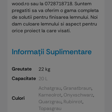
wood.ro sau la 0728718718. Suntem
pregatiti sa va oferim o gama completa
de solutii pentru finisarea lemnului. Noi
dam culoare lemnului si aspect pentru
orice proiect la care visati.
Informații Suplimentare
Greutate
22 kg
Capacitate
20 L
Achatgrau
,
Granatbraun
,
Karneolrot
,
Onyxschwarz
,
Culori
Quarzgrau
,
Rubinrot
,
Topasgrau