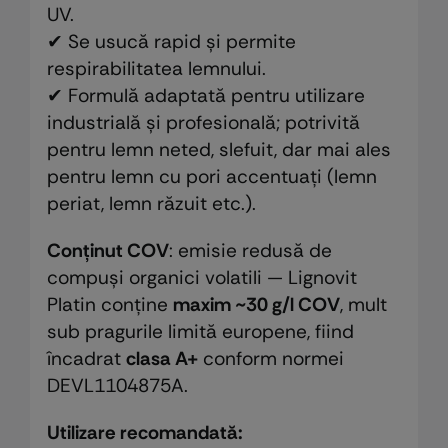
UV.
✔ Se usucă rapid și permite
respirabilitatea lemnului.
✔ Formulă adaptată pentru utilizare
industrială și profesională; potrivită
pentru lemn neted, slefuit, dar mai ales
pentru lemn cu pori accentuați (lemn
periat, lemn răzuit etc.).
Conținut COV
: emisie redusă de
compuși organici volatili — Lignovit
Platin conține
maxim ~30 g/l COV
, mult
sub pragurile limită europene, fiind
încadrat
clasa A+
conform normei
DEVL1104875A.
Utilizare recomandată: