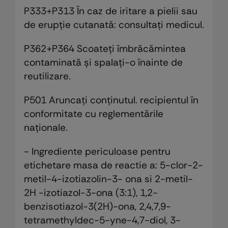
P333+P313 În caz de iritare a pielii sau
de erupţie cutanată: consultaţi medicul.
P362+P364 Scoateţi îmbrăcămintea
contaminată și spalaţi-o înainte de
reutilizare.
P501 Aruncaţi conţinutul. recipientul în
conformitate cu reglementările
naţionale.
- Ingrediente periculoase pentru
etichetare masa de reactie a: 5-clor-2-
metil-4-izotiazolin-3- ona si 2-metil-
2H -izotiazol-3-ona (3:1), 1,2-
benzisotiazol-3(2H)-ona, 2,4,7,9-
tetramethyldec-5-yne-4,7-diol, 3-