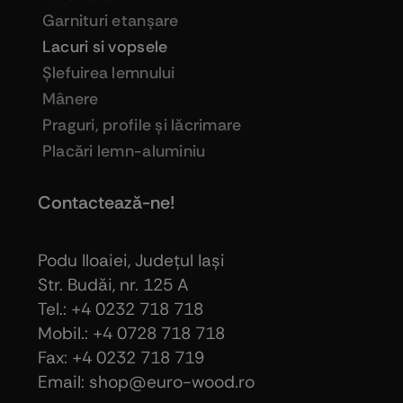
Garnituri etanşare
Lacuri si vopsele
Şlefuirea lemnului
Mânere
Praguri, profile şi lăcrimare
Placări lemn-aluminiu
Contactează-ne!
Podu Iloaiei, Judeţul Iaşi
Str. Budăi, nr. 125 A
Tel.: +4 0232 718 718
Mobil.: +4
0728 718 718
Fax: +4 0232 718 719
Email: shop@euro-wood.ro