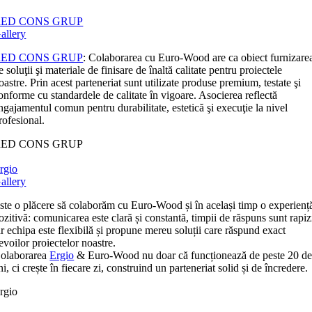
RED CONS GRUP
allery
RED CONS GRUP
: Colaborarea cu Euro-Wood are ca obiect furnizare
e soluţii şi materiale de finisare de înaltă calitate pentru proiectele
oastre. Prin acest parteneriat sunt utilizate produse premium, testate şi
onforme cu standardele de calitate în vigoare. Asocierea reflectă
ngajamentul comun pentru durabilitate, estetică şi execuţie la nivel
rofesional.
RED CONS GRUP
rgio
allery
ste o plăcere să colaborăm cu Euro-Wood și în același timp o experienț
ozitivă: comunicarea este clară și constantă, timpii de răspuns sunt rapiz
ar echipa este flexibilă și propune mereu soluții care răspund exact
evoilor proiectelor noastre.
olaborarea
Ergio
& Euro-Wood nu doar că funcționează de peste 20 d
ni, ci crește în fiecare zi, construind un parteneriat solid și de încredere.
rgio