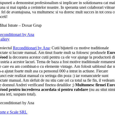
ispuneti a demonstrat profesionalism si implicare in solutionarea cat ma
una si mai rapida a cerintelor noastre. In speranta unei colaborari viitoa
a fel de avantajoasa, va multumesc si va doresc mult succes in tot ceea c
aceti!
ihai Istrate – Doxar Grup
econditionari by Ana
allery
roiectul
Reconditionari by Ana
: Cutii bijuterii cu motive traditionale
ictate si lucrate manual. Am tinut foarte mult sa folosesc produsele
Eur
Wood
la decorarea acestor cutii pentru ca ele vor ajunge la productorii d
ustria a acestor lacuri. Tema de baza a fost motive traditionale romanest
e care eu am combinat-o cu elemente vintage. Am folosit sablonul dar 
-a ajutat foarte mult asa ca pensonul 000 a intrat in actiune. Fiecare
unct este realizat manual cu seringa din poza :) iar romancutele sunt
ictate manual. Am slefuit de nu stiu cate ori ca totul sa fie fin, il vedeam
e domnul Andrei verificand finetea detaliilor ;)
Multumesc firmei Eur
ood pentru increderea acordata si pentru rabdare
(nu au stiut nim
ana ieri, suspans total).
econditionari by Ana
orte e Scale SRL