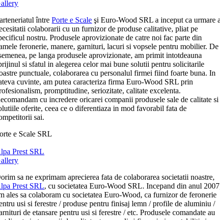
allery
arteneriatul între
Porte e Scale
şi Euro-Wood SRL a inceput ca urmare 
ecesitatii colaborarii cu un furnizor de produse calitative, pliat pe
pecificul nostru. Produsele aprovizionate de catre noi fac parte din
amele feronerie, manere, garnituri, lacuri si vopsele pentru mobilier. De
semenea, pe langa produsele aprovizionate, am primit intotdeauna
prijinul si sfatul in alegerea celor mai bune solutii pentru solicitarile
oastre punctuale, colaborarea cu personalul firmei fiind foarte buna. In
ateva cuvinte, am putea caracteriza firma Euro-Wood SRL prin
rofesionalism, promptitudine, seriozitate, calitate excelenta.
ecomandam cu incredere oricarei companii produsele sale de calitate si
olutiile oferite, ceea ce o diferentiaza in mod favorabil fata de
ompetitorii sai.
orte e Scale SRL
lpa Prest SRL
allery
orim sa ne exprimam aprecierea fata de colaborarea societatii noastre,
lpa Prest SRL
, cu societatea Euro-Wood SRL. Incepand din anul 2007
m ales sa colaboram cu societatea Euro-Wood, ca furnizor de feronerie
entru usi si ferestre / produse pentru finisaj lemn / profile de aluminiu /
arnituri de etansare pentru usi si ferestre / etc. Produsele comandate au