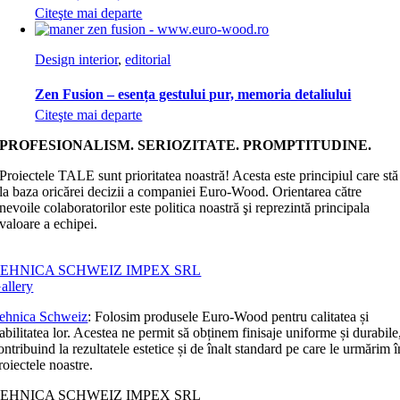
Citeşte mai departe
Design interior
,
editorial
Zen Fusion – esența gestului pur, memoria detaliului
Citeşte mai departe
PROFESIONALISM. SERIOZITATE. PROMPTITUDINE.
Proiectele TALE sunt prioritatea noastră! Acesta este principiul care stă
la baza oricărei decizii a companiei Euro-Wood. Orientarea către
nevoile colaboratorilor este politica noastră şi reprezintă principala
valoare a echipei.
EHNICA SCHWEIZ IMPEX SRL
allery
ehnica Schweiz
: Folosim produsele Euro-Wood pentru calitatea și
iabilitatea lor. Acestea ne permit să obținem finisaje uniforme și durabile
ontribuind la rezultatele estetice și de înalt standard pe care le urmărim î
roiectele noastre.
EHNICA SCHWEIZ IMPEX SRL