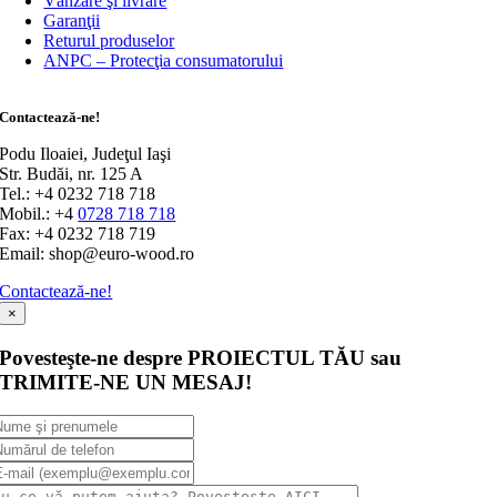
Vânzare şi livrare
Garanţii
Returul produselor
ANPC – Protecţia consumatorului
Contactează-ne!
Podu Iloaiei, Judeţul Iaşi
Str. Budăi, nr. 125 A
Tel.: +4 0232 718 718
Mobil.: +4
0728 718 718
Fax: +4 0232 718 719
Email: shop@euro-wood.ro
Contactează-ne!
×
Povesteşte-ne despre PROIECTUL TĂU sau
TRIMITE-NE UN MESAJ!