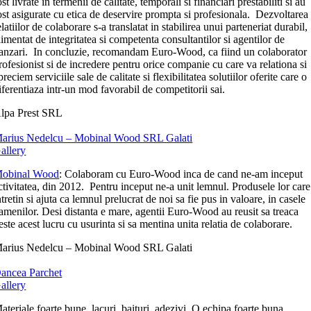
ost livrate in termenii de calitate, temporali si financiari prestabiliti si au
ost asigurate cu etica de deservire prompta si profesionala. Dezvoltarea
elatiilor de colaborare s-a translatat in stabilirea unui parteneriat durabil,
limentat de integritatea si competenta consultantilor si agentilor de
anzari. In concluzie, recomandam Euro-Wood, ca fiind un colaborator
rofesionist si de incredere pentru orice companie cu care va relationa si
preciem serviciile sale de calitate si flexibilitatea solutiilor oferite care o
iferentiaza intr-un mod favorabil de competitorii sai.
lpa Prest SRL
arius Nedelcu – Mobinal Wood SRL Galati
allery
obinal Wood
: Colaboram cu Euro-Wood inca de cand ne-am inceput
ctivitatea, din 2012. Pentru inceput ne-a unit lemnul. Produsele lor care
ntretin si ajuta ca lemnul prelucrat de noi sa fie pus in valoare, in casele
amenilor. Desi distanta e mare, agentii Euro-Wood au reusit sa treaca
este acest lucru cu usurinta si sa mentina unita relatia de colaborare.
arius Nedelcu – Mobinal Wood SRL Galati
ancea Parchet
allery
ateriale foarte bune, lacuri, baituri, adezivi. O echipa foarte buna.