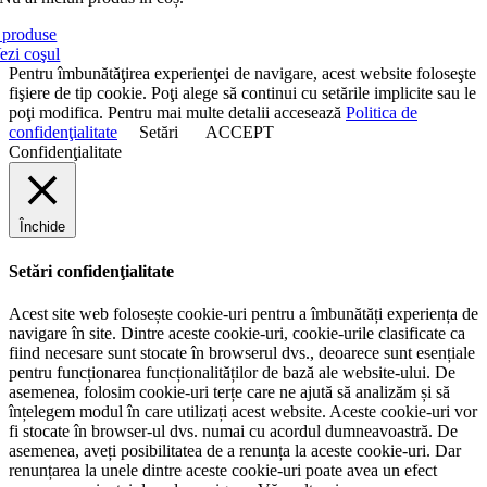
produse
ezi coşul
Pentru îmbunătăţirea experienţei de navigare, acest website foloseşte
fişiere de tip cookie. Poţi alege să continui cu setările implicite sau le
poţi modifica. Pentru mai multe detalii accesează
Politica de
confidenţialitate
Setări
ACCEPT
Confidenţialitate
Închide
Setări confidenţialitate
Acest site web folosește cookie-uri pentru a îmbunătăți experiența de
navigare în site. Dintre aceste cookie-uri, cookie-urile clasificate ca
fiind necesare sunt stocate în browserul dvs., deoarece sunt esențiale
pentru funcționarea funcționalităților de bază ale website-ului. De
asemenea, folosim cookie-uri terțe care ne ajută să analizăm și să
înțelegem modul în care utilizați acest website. Aceste cookie-uri vor
fi stocate în browser-ul dvs. numai cu acordul dumneavoastră. De
asemenea, aveți posibilitatea de a renunța la aceste cookie-uri. Dar
renunțarea la unele dintre aceste cookie-uri poate avea un efect