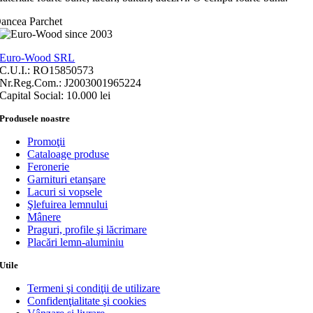
ancea Parchet
Euro-Wood SRL
C.U.I.: RO15850573
Nr.Reg.Com.: J2003001965224
Capital Social: 10.000 lei
Produsele noastre
Promoţii
Cataloage produse
Feronerie
Garnituri etanşare
Lacuri si vopsele
Şlefuirea lemnului
Mânere
Praguri, profile şi lăcrimare
Placări lemn-aluminiu
Utile
Termeni şi condiţii de utilizare
Confidenţialitate şi cookies