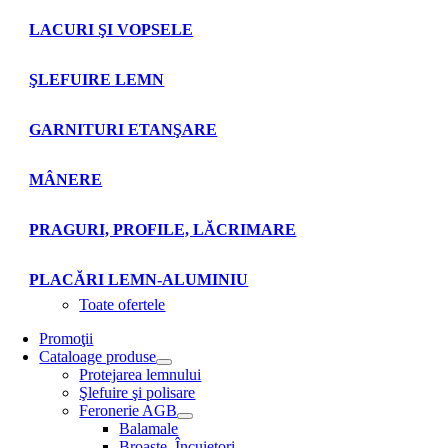
LACURI ŞI VOPSELE
ŞLEFUIRE LEMN
GARNITURI ETANŞARE
MÂNERE
PRAGURI, PROFILE, LĂCRIMARE
PLACĂRI LEMN-ALUMINIU
Toate ofertele
Promoţii
Cataloage produse
Protejarea lemnului
Şlefuire şi polisare
Feronerie AGB
Balamale
Broaşte. Încuietori.