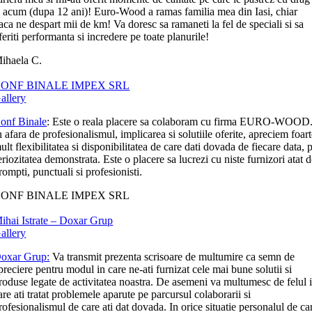
i acum (dupa 12 ani)! Euro-Wood a ramas familia mea din Iasi, chiar
aca ne despart mii de km! Va doresc sa ramaneti la fel de speciali si sa
feriti performanta si incredere pe toate planurile!
ihaela C.
ONF BINALE IMPEX SRL
allery
onf Binale
: Este o reala placere sa colaboram cu firma EURO-WOOD
n afara de profesionalismul, implicarea si solutiile oferite, apreciem foar
ult flexibilitatea si disponibilitatea de care dati dovada de fiecare data, p
eriozitatea demonstrata. Este o placere sa lucrezi cu niste furnizori atat 
rompti, punctuali si profesionisti.
ONF BINALE IMPEX SRL
ihai Istrate – Doxar Grup
allery
oxar Grup:
Va transmit prezenta scrisoare de multumire ca semn de
preciere pentru modul in care ne-ati furnizat cele mai bune solutii si
roduse legate de activitatea noastra. De asemeni va multumesc de felul 
are ati tratat problemele aparute pe parcursul colaborarii si
rofesionalismul de care ati dat dovada. In orice situatie personalul de ca