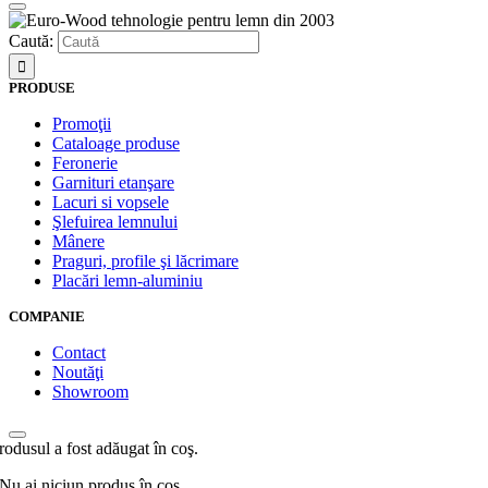
Caută:
PRODUSE
Promoţii
Cataloage produse
Feronerie
Garnituri etanşare
Lacuri si vopsele
Şlefuirea lemnului
Mânere
Praguri, profile şi lăcrimare
Placări lemn-aluminiu
COMPANIE
Contact
Noutăţi
Showroom
rodusul a fost adăugat în coş.
Nu ai niciun produs în coș.