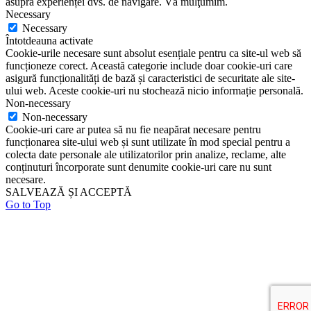
asupra experienței dvs. de navigare. Vă mulţumim.
Necessary
Necessary
Întotdeauna activate
Cookie-urile necesare sunt absolut esențiale pentru ca site-ul web să
funcționeze corect. Această categorie include doar cookie-uri care
asigură funcționalități de bază și caracteristici de securitate ale site-
ului web. Aceste cookie-uri nu stochează nicio informație personală.
Non-necessary
Non-necessary
Cookie-uri care ar putea să nu fie neapărat necesare pentru
funcționarea site-ului web și sunt utilizate în mod special pentru a
colecta date personale ale utilizatorilor prin analize, reclame, alte
conținuturi încorporate sunt denumite cookie-uri care nu sunt
necesare.
SALVEAZĂ ȘI ACCEPTĂ
Go to Top