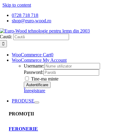
Skip to content
0728 718 718
shop@euro-wood.ro
Caută:
WooCommerce Cart
0
WooCommerce My Account
Username:
Password:
Tine-ma minte
Înregistrare
PRODUSE
PROMOŢII
FERONERIE