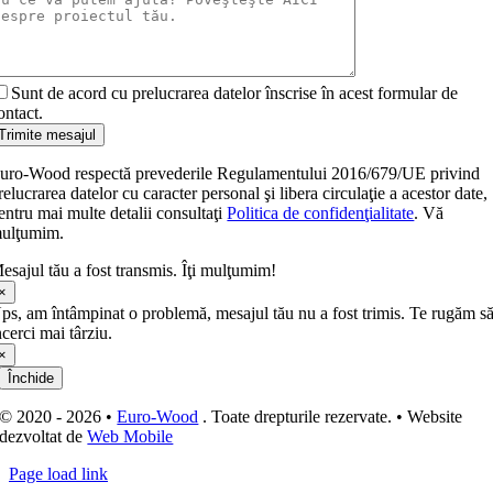
Sunt de acord cu prelucrarea datelor înscrise în acest formular de
ontact.
Trimite mesajul
uro-Wood respectă prevederile Regulamentului 2016/679/UE privind
relucrarea datelor cu caracter personal şi libera circulaţie a acestor date,
entru mai multe detalii consultaţi
Politica de confidenţialitate
. Vă
ulţumim.
esajul tău a fost transmis. Îţi mulţumim!
×
ps, am întâmpinat o problemă, mesajul tău nu a fost trimis. Te rugăm s
ncerci mai târziu.
×
Închide
© 2020 - 2026 •
Euro-Wood
. Toate drepturile rezervate. • Website
dezvoltat de
Web Mobile
Page load link