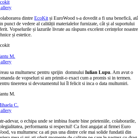
cokit
allery
olaborarea dintre
EcoKit
și EuroWood s-a dovedit a fi una benefică, at
in punct de vedere al calității materialelor furnizate, cât și al suportului
ferit. Vopselurile și lazurile livrate au răspuns excelent cerințelor noastr
ehnice și estetice.
cokit
antu M.
allery
reau sa multumesc pentru sprijin domnului
Iulian Lupu
. Am avut o
omanda de vopseluri si am primit-o exact cum a promis si in termen.
entru tineretea si devotamentul lui îl felicit si inca o data multumiri.
antu M.
ihaela C.
allery
ntr-adevar, o echipa unde se imbina foarte bine prieteniile, colaborarile,
olegialitatea, performanta si respectul! Ca fost angajat al firmei Euro
ood, va multumesc ca ati pus una dintre cele mai solide fundatii din
ariera mea si mi-ati oferit momente de calitate pe care le pastrez cu drag