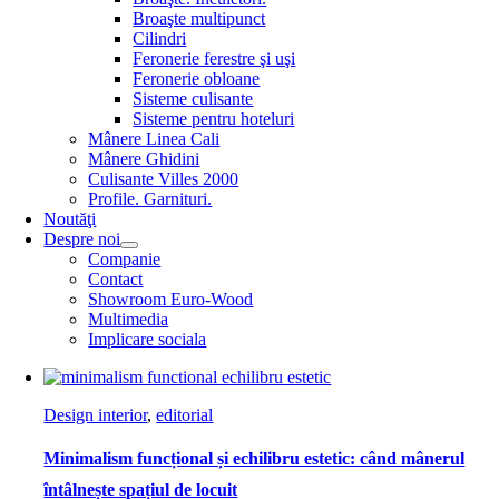
Broaşte multipunct
Cilindri
Feronerie ferestre şi uşi
Feronerie obloane
Sisteme culisante
Sisteme pentru hoteluri
Mânere Linea Cali
Mânere Ghidini
Culisante Villes 2000
Profile. Garnituri.
Noutăţi
Despre noi
Companie
Contact
Showroom Euro-Wood
Multimedia
Implicare sociala
Design interior
,
editorial
Minimalism funcțional și echilibru estetic: când mânerul
întâlnește spațiul de locuit