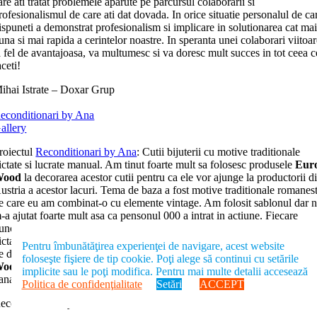
are ati tratat problemele aparute pe parcursul colaborarii si
rofesionalismul de care ati dat dovada. In orice situatie personalul de ca
ispuneti a demonstrat profesionalism si implicare in solutionarea cat ma
una si mai rapida a cerintelor noastre. In speranta unei colaborari viitoa
a fel de avantajoasa, va multumesc si va doresc mult succes in tot ceea c
aceti!
ihai Istrate – Doxar Grup
econditionari by Ana
allery
roiectul
Reconditionari by Ana
: Cutii bijuterii cu motive traditionale
ictate si lucrate manual. Am tinut foarte mult sa folosesc produsele
Eur
Wood
la decorarea acestor cutii pentru ca ele vor ajunge la productorii d
ustria a acestor lacuri. Tema de baza a fost motive traditionale romanest
e care eu am combinat-o cu elemente vintage. Am folosit sablonul dar 
-a ajutat foarte mult asa ca pensonul 000 a intrat in actiune. Fiecare
unct este realizat manual cu seringa din poza :) iar romancutele sunt
ictate manual. Am slefuit de nu stiu cate ori ca totul sa fie fin, il vedeam
Pentru îmbunătăţirea experienţei de navigare, acest website
e domnul Andrei verificand finetea detaliilor ;)
Multumesc firmei Eur
foloseşte fişiere de tip cookie. Poţi alege să continui cu setările
ood pentru increderea acordata si pentru rabdare
(nu au stiut nim
implicite sau le poţi modifica. Pentru mai multe detalii accesează
ana ieri, suspans total).
Politica de confidenţialitate
Setări
ACCEPT
econditionari by Ana