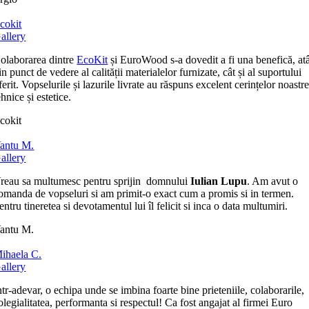
cokit
allery
olaborarea dintre
EcoKit
și EuroWood s-a dovedit a fi una benefică, at
in punct de vedere al calității materialelor furnizate, cât și al suportului
ferit. Vopselurile și lazurile livrate au răspuns excelent cerințelor noastr
ehnice și estetice.
cokit
antu M.
allery
reau sa multumesc pentru sprijin domnului
Iulian Lupu
. Am avut o
omanda de vopseluri si am primit-o exact cum a promis si in termen.
entru tineretea si devotamentul lui îl felicit si inca o data multumiri.
antu M.
ihaela C.
allery
ntr-adevar, o echipa unde se imbina foarte bine prieteniile, colaborarile,
olegialitatea, performanta si respectul! Ca fost angajat al firmei Euro