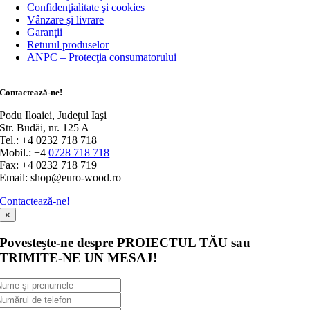
Confidenţialitate şi cookies
Vânzare şi livrare
Garanţii
Returul produselor
ANPC – Protecţia consumatorului
Contactează-ne!
Podu Iloaiei, Judeţul Iaşi
Str. Budăi, nr. 125 A
Tel.: +4 0232 718 718
Mobil.: +4
0728 718 718
Fax: +4 0232 718 719
Email: shop@euro-wood.ro
Contactează-ne!
×
Povesteşte-ne despre PROIECTUL TĂU sau
TRIMITE-NE UN MESAJ!