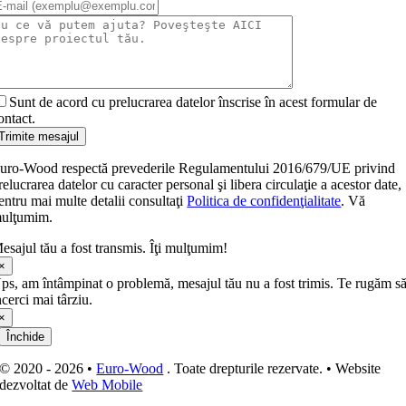
Sunt de acord cu prelucrarea datelor înscrise în acest formular de
ontact.
Trimite mesajul
uro-Wood respectă prevederile Regulamentului 2016/679/UE privind
relucrarea datelor cu caracter personal şi libera circulaţie a acestor date,
entru mai multe detalii consultaţi
Politica de confidenţialitate
. Vă
ulţumim.
esajul tău a fost transmis. Îţi mulţumim!
×
ps, am întâmpinat o problemă, mesajul tău nu a fost trimis. Te rugăm s
ncerci mai târziu.
×
Închide
© 2020 - 2026 •
Euro-Wood
. Toate drepturile rezervate. • Website
dezvoltat de
Web Mobile