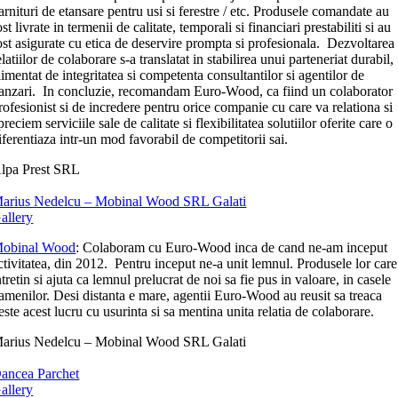
arnituri de etansare pentru usi si ferestre / etc. Produsele comandate au
ost livrate in termenii de calitate, temporali si financiari prestabiliti si au
ost asigurate cu etica de deservire prompta si profesionala. Dezvoltarea
elatiilor de colaborare s-a translatat in stabilirea unui parteneriat durabil,
limentat de integritatea si competenta consultantilor si agentilor de
anzari. In concluzie, recomandam Euro-Wood, ca fiind un colaborator
rofesionist si de incredere pentru orice companie cu care va relationa si
preciem serviciile sale de calitate si flexibilitatea solutiilor oferite care o
iferentiaza intr-un mod favorabil de competitorii sai.
lpa Prest SRL
arius Nedelcu – Mobinal Wood SRL Galati
allery
obinal Wood
: Colaboram cu Euro-Wood inca de cand ne-am inceput
ctivitatea, din 2012. Pentru inceput ne-a unit lemnul. Produsele lor care
ntretin si ajuta ca lemnul prelucrat de noi sa fie pus in valoare, in casele
amenilor. Desi distanta e mare, agentii Euro-Wood au reusit sa treaca
este acest lucru cu usurinta si sa mentina unita relatia de colaborare.
arius Nedelcu – Mobinal Wood SRL Galati
ancea Parchet
allery