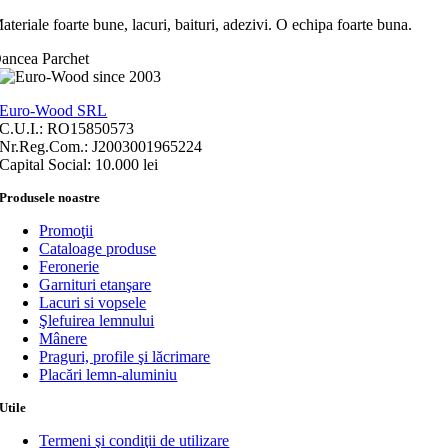
ateriale foarte bune, lacuri, baituri, adezivi. O echipa foarte buna.
ancea Parchet
Euro-Wood SRL
C.U.I.: RO15850573
Nr.Reg.Com.: J2003001965224
Capital Social: 10.000 lei
Produsele noastre
Promoţii
Cataloage produse
Feronerie
Garnituri etanşare
Lacuri si vopsele
Şlefuirea lemnului
Mânere
Praguri, profile şi lăcrimare
Placări lemn-aluminiu
Utile
Termeni şi condiţii de utilizare