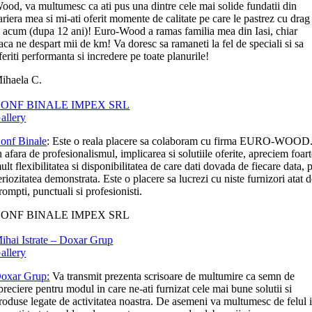
ood, va multumesc ca ati pus una dintre cele mai solide fundatii din
ariera mea si mi-ati oferit momente de calitate pe care le pastrez cu drag
i acum (dupa 12 ani)! Euro-Wood a ramas familia mea din Iasi, chiar
aca ne despart mii de km! Va doresc sa ramaneti la fel de speciali si sa
feriti performanta si incredere pe toate planurile!
ihaela C.
ONF BINALE IMPEX SRL
allery
onf Binale
: Este o reala placere sa colaboram cu firma EURO-WOOD
n afara de profesionalismul, implicarea si solutiile oferite, apreciem foar
ult flexibilitatea si disponibilitatea de care dati dovada de fiecare data, p
eriozitatea demonstrata. Este o placere sa lucrezi cu niste furnizori atat 
rompti, punctuali si profesionisti.
ONF BINALE IMPEX SRL
ihai Istrate – Doxar Grup
allery
oxar Grup:
Va transmit prezenta scrisoare de multumire ca semn de
preciere pentru modul in care ne-ati furnizat cele mai bune solutii si
roduse legate de activitatea noastra. De asemeni va multumesc de felul 