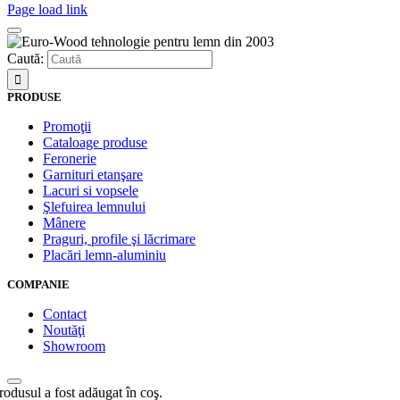
Page load link
Caută:
PRODUSE
Promoţii
Cataloage produse
Feronerie
Garnituri etanşare
Lacuri si vopsele
Şlefuirea lemnului
Mânere
Praguri, profile şi lăcrimare
Placări lemn-aluminiu
COMPANIE
Contact
Noutăţi
Showroom
rodusul a fost adăugat în coş.