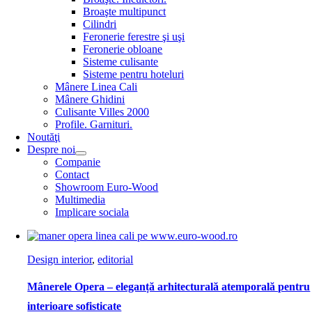
Broaşte multipunct
Cilindri
Feronerie ferestre şi uşi
Feronerie obloane
Sisteme culisante
Sisteme pentru hoteluri
Mânere Linea Cali
Mânere Ghidini
Culisante Villes 2000
Profile. Garnituri.
Noutăţi
Despre noi
Companie
Contact
Showroom Euro-Wood
Multimedia
Implicare sociala
Design interior
,
editorial
Mânerele Opera – eleganță arhitecturală atemporală pentru
interioare sofisticate