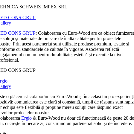
EHNICA SCHWEIZ IMPEX SRL
RED CONS GRUP
allery
RED CONS GRUP
: Colaborarea cu Euro-Wood are ca obiect furnizare
e soluţii şi materiale de finisare de înaltă calitate pentru proiectele
oastre. Prin acest parteneriat sunt utilizate produse premium, testate şi
onforme cu standardele de calitate în vigoare. Asocierea reflectă
ngajamentul comun pentru durabilitate, estetică şi execuţie la nivel
rofesional.
RED CONS GRUP
rgio
allery
ste o plăcere să colaborăm cu Euro-Wood și în același timp o experienț
ozitivă: comunicarea este clară și constantă, timpii de răspuns sunt rapiz
ar echipa este flexibilă și propune mereu soluții care răspund exact
evoilor proiectelor noastre.
olaborarea
Ergio
& Euro-Wood nu doar că funcționează de peste 20 d
ni, ci crește în fiecare zi, construind un parteneriat solid și de încredere.
rgio