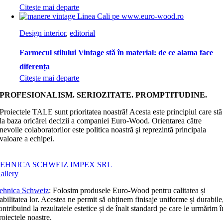
Citeşte mai departe
Design interior
,
editorial
Farmecul stilului Vintage stă în material: de ce alama face
diferența
Citeşte mai departe
PROFESIONALISM. SERIOZITATE. PROMPTITUDINE.
Proiectele TALE sunt prioritatea noastră! Acesta este principiul care stă
la baza oricărei decizii a companiei Euro-Wood. Orientarea către
nevoile colaboratorilor este politica noastră şi reprezintă principala
valoare a echipei.
EHNICA SCHWEIZ IMPEX SRL
allery
ehnica Schweiz
: Folosim produsele Euro-Wood pentru calitatea și
iabilitatea lor. Acestea ne permit să obținem finisaje uniforme și durabile
ontribuind la rezultatele estetice și de înalt standard pe care le urmărim î
roiectele noastre.