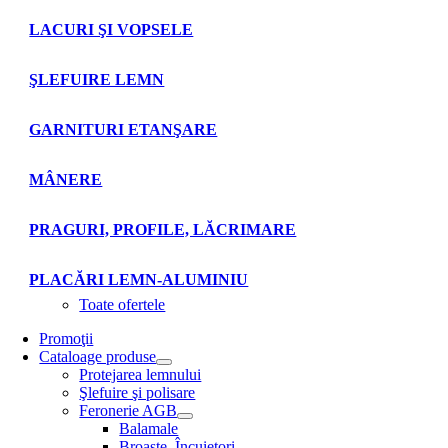
LACURI ŞI VOPSELE
ŞLEFUIRE LEMN
GARNITURI ETANŞARE
MÂNERE
PRAGURI, PROFILE, LĂCRIMARE
PLACĂRI LEMN-ALUMINIU
Toate ofertele
Promoţii
Cataloage produse
Protejarea lemnului
Şlefuire şi polisare
Feronerie AGB
Balamale
Broaşte. Încuietori.