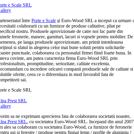
orte e Scale SRL
allery
arteneriatul între
Porte e Scale
şi Euro-Wood SRL a inceput ca urmare 
ecesitatii colaborarii cu un furnizor de produse calitative, pliat pe
pecificul nostru. Produsele aprovizionate de catre noi fac parte din
amele feronerie, manere, garnituri, lacuri si vopsele pentru mobilier. De
semenea, pe langa produsele aprovizionate, am primit intotdeauna
prijinul si sfatul in alegerea celor mai bune solutii pentru solicitarile
oastre punctuale, colaborarea cu personalul firmei fiind foarte buna. In
ateva cuvinte, am putea caracteriza firma Euro-Wood SRL prin
rofesionalism, promptitudine, seriozitate, calitate excelenta.
ecomandam cu incredere oricarei companii produsele sale de calitate si
olutiile oferite, ceea ce o diferentiaza in mod favorabil fata de
ompetitorii sai.
orte e Scale SRL
lpa Prest SRL
allery
orim sa ne exprimam aprecierea fata de colaborarea societatii noastre,
lpa Prest SRL
, cu societatea Euro-Wood SRL. Incepand din anul 2007
m ales sa colaboram cu societatea Euro-Wood, ca furnizor de feronerie
entru usi si ferestre / produse pentru finisaj lemn / profile de aluminiu /