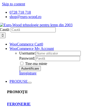
Skip to content
0728 718 718
shop@euro-wood.ro
Caută:
WooCommerce Cart
0
WooCommerce My Account
Username:
Password:
Tine-ma minte
Înregistrare
PRODUSE
PROMOŢII
FERONERIE