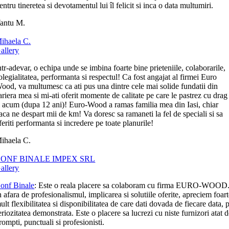
entru tineretea si devotamentul lui îl felicit si inca o data multumiri.
antu M.
ihaela C.
allery
ntr-adevar, o echipa unde se imbina foarte bine prieteniile, colaborarile,
olegialitatea, performanta si respectul! Ca fost angajat al firmei Euro
ood, va multumesc ca ati pus una dintre cele mai solide fundatii din
ariera mea si mi-ati oferit momente de calitate pe care le pastrez cu drag
i acum (dupa 12 ani)! Euro-Wood a ramas familia mea din Iasi, chiar
aca ne despart mii de km! Va doresc sa ramaneti la fel de speciali si sa
feriti performanta si incredere pe toate planurile!
ihaela C.
ONF BINALE IMPEX SRL
allery
onf Binale
: Este o reala placere sa colaboram cu firma EURO-WOOD
n afara de profesionalismul, implicarea si solutiile oferite, apreciem foar
ult flexibilitatea si disponibilitatea de care dati dovada de fiecare data, p
eriozitatea demonstrata. Este o placere sa lucrezi cu niste furnizori atat 
rompti, punctuali si profesionisti.