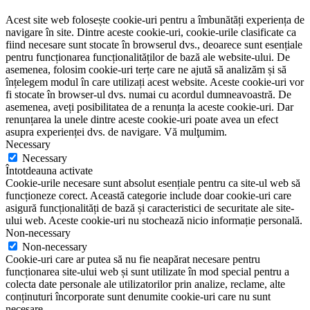
Acest site web folosește cookie-uri pentru a îmbunătăți experiența de
navigare în site. Dintre aceste cookie-uri, cookie-urile clasificate ca
fiind necesare sunt stocate în browserul dvs., deoarece sunt esențiale
pentru funcționarea funcționalităților de bază ale website-ului. De
asemenea, folosim cookie-uri terțe care ne ajută să analizăm și să
înțelegem modul în care utilizați acest website. Aceste cookie-uri vor
fi stocate în browser-ul dvs. numai cu acordul dumneavoastră. De
asemenea, aveți posibilitatea de a renunța la aceste cookie-uri. Dar
renunțarea la unele dintre aceste cookie-uri poate avea un efect
asupra experienței dvs. de navigare. Vă mulţumim.
Necessary
Necessary
Întotdeauna activate
Cookie-urile necesare sunt absolut esențiale pentru ca site-ul web să
funcționeze corect. Această categorie include doar cookie-uri care
asigură funcționalități de bază și caracteristici de securitate ale site-
ului web. Aceste cookie-uri nu stochează nicio informație personală.
Non-necessary
Non-necessary
Cookie-uri care ar putea să nu fie neapărat necesare pentru
funcționarea site-ului web și sunt utilizate în mod special pentru a
colecta date personale ale utilizatorilor prin analize, reclame, alte
conținuturi încorporate sunt denumite cookie-uri care nu sunt
necesare.