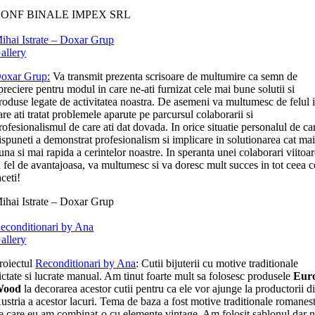
ONF BINALE IMPEX SRL
ihai Istrate – Doxar Grup
allery
oxar Grup:
Va transmit prezenta scrisoare de multumire ca semn de
preciere pentru modul in care ne-ati furnizat cele mai bune solutii si
roduse legate de activitatea noastra. De asemeni va multumesc de felul 
are ati tratat problemele aparute pe parcursul colaborarii si
rofesionalismul de care ati dat dovada. In orice situatie personalul de ca
ispuneti a demonstrat profesionalism si implicare in solutionarea cat ma
una si mai rapida a cerintelor noastre. In speranta unei colaborari viitoa
a fel de avantajoasa, va multumesc si va doresc mult succes in tot ceea c
aceti!
ihai Istrate – Doxar Grup
econditionari by Ana
allery
roiectul
Reconditionari by Ana
: Cutii bijuterii cu motive traditionale
ictate si lucrate manual. Am tinut foarte mult sa folosesc produsele
Eur
Wood
la decorarea acestor cutii pentru ca ele vor ajunge la productorii d
ustria a acestor lacuri. Tema de baza a fost motive traditionale romanest
e care eu am combinat-o cu elemente vintage. Am folosit sablonul dar 