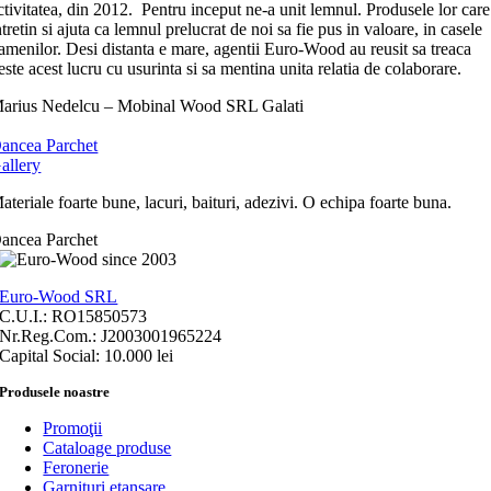
ctivitatea, din 2012. Pentru inceput ne-a unit lemnul. Produsele lor care
ntretin si ajuta ca lemnul prelucrat de noi sa fie pus in valoare, in casele
amenilor. Desi distanta e mare, agentii Euro-Wood au reusit sa treaca
este acest lucru cu usurinta si sa mentina unita relatia de colaborare.
arius Nedelcu – Mobinal Wood SRL Galati
ancea Parchet
allery
ateriale foarte bune, lacuri, baituri, adezivi. O echipa foarte buna.
ancea Parchet
Euro-Wood SRL
C.U.I.: RO15850573
Nr.Reg.Com.: J2003001965224
Capital Social: 10.000 lei
Produsele noastre
Promoţii
Cataloage produse
Feronerie
Garnituri etanşare