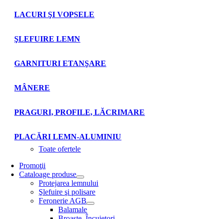
LACURI ŞI VOPSELE
ŞLEFUIRE LEMN
GARNITURI ETANŞARE
MÂNERE
PRAGURI, PROFILE, LĂCRIMARE
PLACĂRI LEMN-ALUMINIU
Toate ofertele
Promoţii
Cataloage produse
Protejarea lemnului
Şlefuire şi polisare
Feronerie AGB
Balamale
Broaşte. Încuietori.