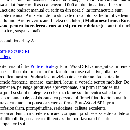
-a ajutat foarte mult asa ca pensonul 000 a intrat in actiune. Fiecare
unct este realizat manual cu seringa din poza :) iar romancutele sunt
ictate manual. Am slefuit de nu stiu cate ori ca totul sa fie fin, il vedeam
e domnul Andrei verificand finetea detaliilor ;)
Multumesc firmei Eur
ood pentru increderea acordata si pentru rabdare
(nu au stiut nim
ana ieri, suspans total).
econditionari by Ana
orte e Scale SRL
allery
arteneriatul între
Porte e Scale
şi Euro-Wood SRL a inceput ca urmare 
ecesitatii colaborarii cu un furnizor de produse calitative, pliat pe
pecificul nostru. Produsele aprovizionate de catre noi fac parte din
amele feronerie, manere, garnituri, lacuri si vopsele pentru mobilier. De
semenea, pe langa produsele aprovizionate, am primit intotdeauna
prijinul si sfatul in alegerea celor mai bune solutii pentru solicitarile
oastre punctuale, colaborarea cu personalul firmei fiind foarte buna. In
ateva cuvinte, am putea caracteriza firma Euro-Wood SRL prin
rofesionalism, promptitudine, seriozitate, calitate excelenta.
ecomandam cu incredere oricarei companii produsele sale de calitate si
olutiile oferite, ceea ce o diferentiaza in mod favorabil fata de
ompetitorii sai.