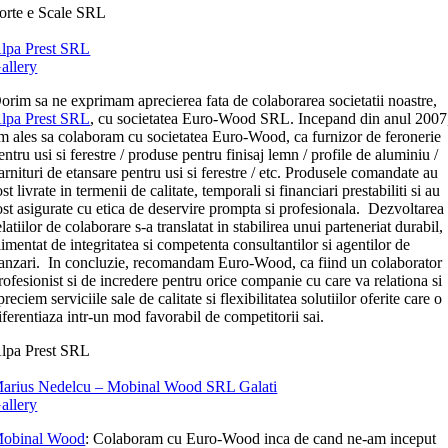
orte e Scale SRL
lpa Prest SRL
allery
orim sa ne exprimam aprecierea fata de colaborarea societatii noastre,
lpa Prest SRL
, cu societatea Euro-Wood SRL. Incepand din anul 2007
m ales sa colaboram cu societatea Euro-Wood, ca furnizor de feronerie
entru usi si ferestre / produse pentru finisaj lemn / profile de aluminiu /
arnituri de etansare pentru usi si ferestre / etc. Produsele comandate au
ost livrate in termenii de calitate, temporali si financiari prestabiliti si au
ost asigurate cu etica de deservire prompta si profesionala. Dezvoltarea
elatiilor de colaborare s-a translatat in stabilirea unui parteneriat durabil,
limentat de integritatea si competenta consultantilor si agentilor de
anzari. In concluzie, recomandam Euro-Wood, ca fiind un colaborator
rofesionist si de incredere pentru orice companie cu care va relationa si
preciem serviciile sale de calitate si flexibilitatea solutiilor oferite care o
iferentiaza intr-un mod favorabil de competitorii sai.
lpa Prest SRL
arius Nedelcu – Mobinal Wood SRL Galati
allery
obinal Wood
: Colaboram cu Euro-Wood inca de cand ne-am inceput