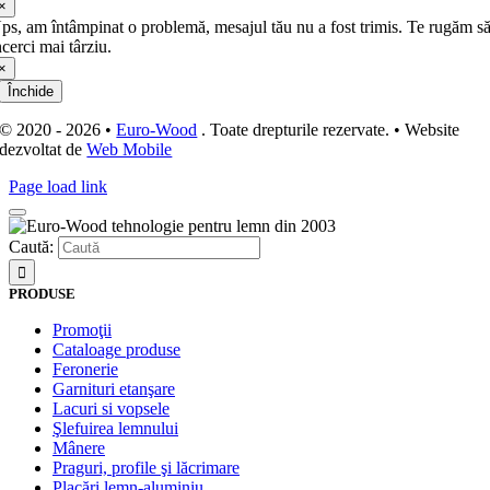
×
ps, am întâmpinat o problemă, mesajul tău nu a fost trimis. Te rugăm s
ncerci mai târziu.
×
Închide
© 2020 - 2026 •
Euro-Wood
. Toate drepturile rezervate. • Website
dezvoltat de
Web Mobile
Page load link
Caută:
PRODUSE
Promoţii
Cataloage produse
Feronerie
Garnituri etanşare
Lacuri si vopsele
Şlefuirea lemnului
Mânere
Praguri, profile şi lăcrimare
Placări lemn-aluminiu