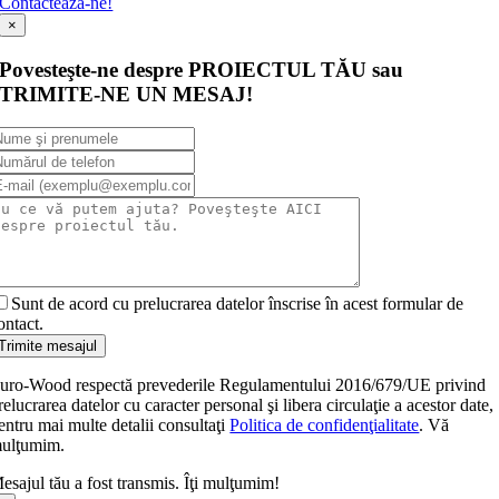
Contactează-ne!
×
Povesteşte-ne despre PROIECTUL TĂU sau
TRIMITE-NE UN MESAJ!
Sunt de acord cu prelucrarea datelor înscrise în acest formular de
ontact.
Trimite mesajul
uro-Wood respectă prevederile Regulamentului 2016/679/UE privind
relucrarea datelor cu caracter personal şi libera circulaţie a acestor date,
entru mai multe detalii consultaţi
Politica de confidenţialitate
. Vă
ulţumim.
esajul tău a fost transmis. Îţi mulţumim!