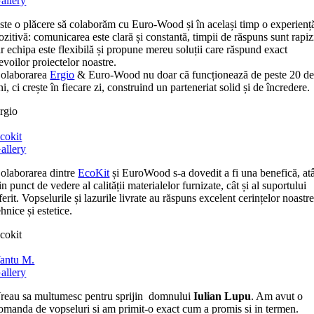
allery
ste o plăcere să colaborăm cu Euro-Wood și în același timp o experienț
ozitivă: comunicarea este clară și constantă, timpii de răspuns sunt rapiz
ar echipa este flexibilă și propune mereu soluții care răspund exact
evoilor proiectelor noastre.
olaborarea
Ergio
& Euro-Wood nu doar că funcționează de peste 20 d
ni, ci crește în fiecare zi, construind un parteneriat solid și de încredere.
rgio
cokit
allery
olaborarea dintre
EcoKit
și EuroWood s-a dovedit a fi una benefică, at
in punct de vedere al calității materialelor furnizate, cât și al suportului
ferit. Vopselurile și lazurile livrate au răspuns excelent cerințelor noastr
ehnice și estetice.
cokit
antu M.
allery
reau sa multumesc pentru sprijin domnului
Iulian Lupu
. Am avut o
omanda de vopseluri si am primit-o exact cum a promis si in termen.