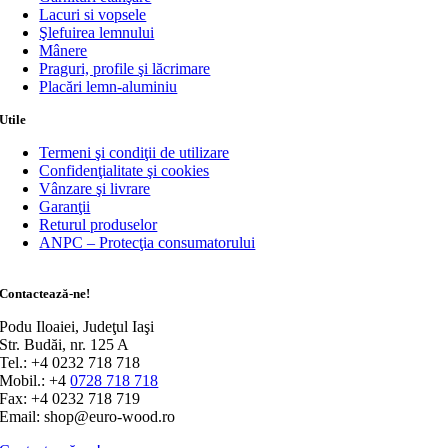
Lacuri si vopsele
Şlefuirea lemnului
Mânere
Praguri, profile şi lăcrimare
Placări lemn-aluminiu
Utile
Termeni şi condiţii de utilizare
Confidenţialitate şi cookies
Vânzare şi livrare
Garanţii
Returul produselor
ANPC – Protecţia consumatorului
Contactează-ne!
Podu Iloaiei, Judeţul Iaşi
Str. Budăi, nr. 125 A
Tel.: +4 0232 718 718
Mobil.: +4
0728 718 718
Fax: +4 0232 718 719
Email: shop@euro-wood.ro