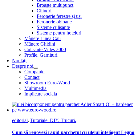
Broaşte multipunct
Cilindri
Feronerie ferestre şi uşi
Feronerie obloane
Sisteme culisante
Sisteme pentru hoteluri
Mânere Linea Cali
Mânere Ghidini
Culisante Villes 2000
Profile. Garnituri.
Noutăţi
Despre noi
Companie
Contact
Showroom Euro-Wood
Multimedia
Implicare sociala
editorial
,
Tutoriale. DIY. Trucuri.
Cum să renovezi rapid parchetul cu uleiul inteligent Legno