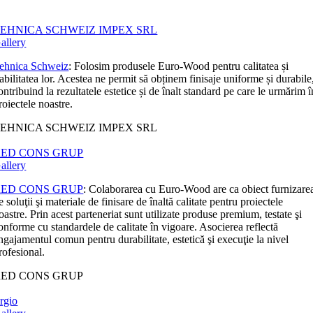
EHNICA SCHWEIZ IMPEX SRL
allery
ehnica Schweiz
: Folosim produsele Euro-Wood pentru calitatea și
iabilitatea lor. Acestea ne permit să obținem finisaje uniforme și durabile
ontribuind la rezultatele estetice și de înalt standard pe care le urmărim î
roiectele noastre.
EHNICA SCHWEIZ IMPEX SRL
RED CONS GRUP
allery
RED CONS GRUP
: Colaborarea cu Euro-Wood are ca obiect furnizare
e soluţii şi materiale de finisare de înaltă calitate pentru proiectele
oastre. Prin acest parteneriat sunt utilizate produse premium, testate şi
onforme cu standardele de calitate în vigoare. Asocierea reflectă
ngajamentul comun pentru durabilitate, estetică şi execuţie la nivel
rofesional.
RED CONS GRUP
rgio