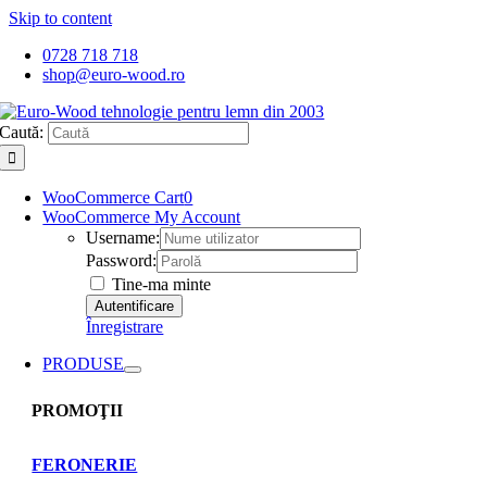
Skip to content
0728 718 718
shop@euro-wood.ro
Caută:
WooCommerce Cart
0
WooCommerce My Account
Username:
Password:
Tine-ma minte
Înregistrare
PRODUSE
PROMOŢII
FERONERIE