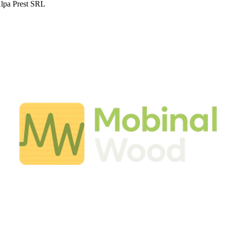
lpa Prest SRL