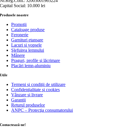
Nr.Reg.Com.: J2003001965224
Capital Social: 10.000 lei
Produsele noastre
Promoţii
Cataloage produse
Feronerie
Garnituri etanşare
Lacuri si vopsele
Şlefuirea lemnului
Mânere
Praguri, profile şi lăcrimare
Placări lemn-aluminiu
Utile
Termeni şi condiţii de utilizare
Confidenţialitate şi cookies
Vânzare şi livrare
Garanţii
Returul produselor
ANPC – Protecţia consumatorului
Contactează-ne!