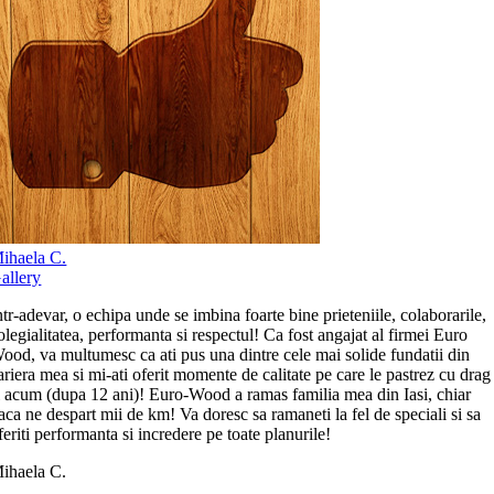
ihaela C.
allery
ntr-adevar, o echipa unde se imbina foarte bine prieteniile, colaborarile,
olegialitatea, performanta si respectul! Ca fost angajat al firmei Euro
ood, va multumesc ca ati pus una dintre cele mai solide fundatii din
ariera mea si mi-ati oferit momente de calitate pe care le pastrez cu drag
i acum (dupa 12 ani)! Euro-Wood a ramas familia mea din Iasi, chiar
aca ne despart mii de km! Va doresc sa ramaneti la fel de speciali si sa
feriti performanta si incredere pe toate planurile!
ihaela C.