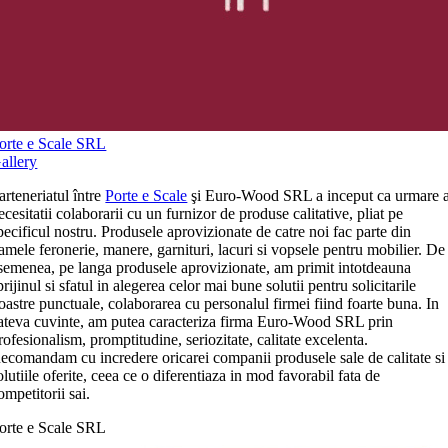
orte e Scale SRL
allery
arteneriatul între
Porte e Scale
şi Euro-Wood SRL a inceput ca urmare 
ecesitatii colaborarii cu un furnizor de produse calitative, pliat pe
pecificul nostru. Produsele aprovizionate de catre noi fac parte din
amele feronerie, manere, garnituri, lacuri si vopsele pentru mobilier. De
semenea, pe langa produsele aprovizionate, am primit intotdeauna
prijinul si sfatul in alegerea celor mai bune solutii pentru solicitarile
oastre punctuale, colaborarea cu personalul firmei fiind foarte buna. In
ateva cuvinte, am putea caracteriza firma Euro-Wood SRL prin
rofesionalism, promptitudine, seriozitate, calitate excelenta.
ecomandam cu incredere oricarei companii produsele sale de calitate si
olutiile oferite, ceea ce o diferentiaza in mod favorabil fata de
ompetitorii sai.
orte e Scale SRL