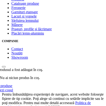
Cataloage produse
Feronerie
Garnituri etanşare
Lacuri si vopsele
Şlefuirea lemnului
Mânere
Praguri, profile şi lăcrimare
Placări lemn-aluminiu
COMPANIE
Contact
Noutăţi
Showroom
rodusul a fost adăugat în coş.
Nu ai niciun produs în coș.
produse
ezi coşul
Pentru îmbunătăţirea experienţei de navigare, acest website foloseşte
fişiere de tip cookie. Poţi alege să continui cu setările implicite sau le
poţi modifica. Pentru mai multe detalii accesează
Politica de