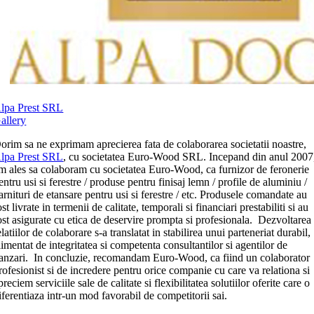
lpa Prest SRL
allery
orim sa ne exprimam aprecierea fata de colaborarea societatii noastre,
lpa Prest SRL
, cu societatea Euro-Wood SRL. Incepand din anul 2007
m ales sa colaboram cu societatea Euro-Wood, ca furnizor de feronerie
entru usi si ferestre / produse pentru finisaj lemn / profile de aluminiu /
arnituri de etansare pentru usi si ferestre / etc. Produsele comandate au
ost livrate in termenii de calitate, temporali si financiari prestabiliti si au
ost asigurate cu etica de deservire prompta si profesionala. Dezvoltarea
elatiilor de colaborare s-a translatat in stabilirea unui parteneriat durabil,
limentat de integritatea si competenta consultantilor si agentilor de
anzari. In concluzie, recomandam Euro-Wood, ca fiind un colaborator
rofesionist si de incredere pentru orice companie cu care va relationa si
preciem serviciile sale de calitate si flexibilitatea solutiilor oferite care o
iferentiaza intr-un mod favorabil de competitorii sai.