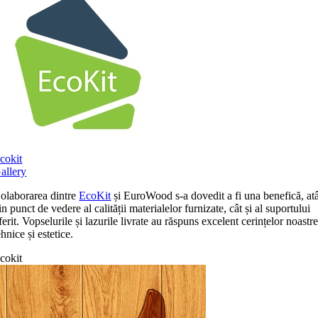
cokit
allery
olaborarea dintre
EcoKit
și EuroWood s-a dovedit a fi una benefică, at
in punct de vedere al calității materialelor furnizate, cât și al suportului
ferit. Vopselurile și lazurile livrate au răspuns excelent cerințelor noastr
ehnice și estetice.
cokit