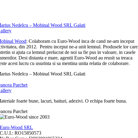
arius Nedelcu – Mobinal Wood SRL Galati
allery
obinal Wood
: Colaboram cu Euro-Wood inca de cand ne-am inceput
ctivitatea, din 2012. Pentru inceput ne-a unit lemnul. Produsele lor care
ntretin si ajuta ca lemnul prelucrat de noi sa fie pus in valoare, in casele
amenilor. Desi distanta e mare, agentii Euro-Wood au reusit sa treaca
este acest lucru cu usurinta si sa mentina unita relatia de colaborare.
arius Nedelcu – Mobinal Wood SRL Galati
ancea Parchet
allery
ateriale foarte bune, lacuri, baituri, adezivi. O echipa foarte buna.
ancea Parchet
Euro-Wood SRL
C.U.I.: RO15850573