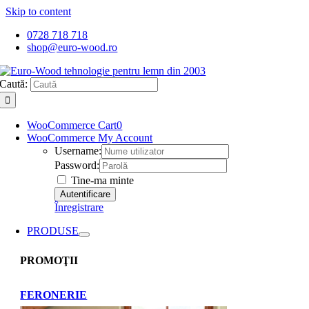
Skip to content
0728 718 718
shop@euro-wood.ro
Caută:
WooCommerce Cart
0
WooCommerce My Account
Username:
Password:
Tine-ma minte
Înregistrare
PRODUSE
PROMOŢII
FERONERIE