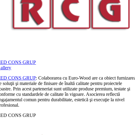
RED CONS GRUP
allery
RED CONS GRUP
: Colaborarea cu Euro-Wood are ca obiect furnizare
e soluţii şi materiale de finisare de înaltă calitate pentru proiectele
oastre. Prin acest parteneriat sunt utilizate produse premium, testate şi
onforme cu standardele de calitate în vigoare. Asocierea reflectă
ngajamentul comun pentru durabilitate, estetică şi execuţie la nivel
rofesional.
RED CONS GRUP