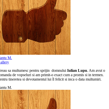
antu M.
allery
reau sa multumesc pentru sprijin domnului
Iulian Lupu
. Am avut o
omanda de vopseluri si am primit-o exact cum a promis si in termen.
entru tineretea si devotamentul lui îl felicit si inca o data multumiri.
antu M.