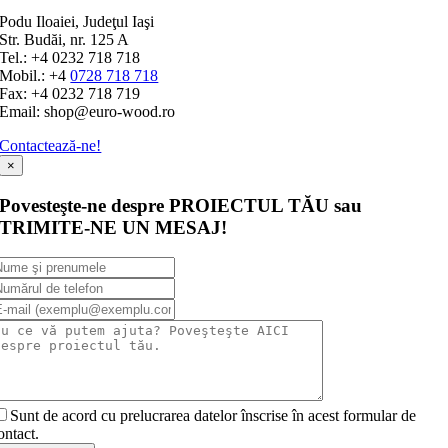
Podu Iloaiei, Judeţul Iaşi
Str. Budăi, nr. 125 A
Tel.: +4 0232 718 718
Mobil.: +4
0728 718 718
Fax: +4 0232 718 719
Email: shop@euro-wood.ro
Contactează-ne!
×
Povesteşte-ne despre PROIECTUL TĂU sau
TRIMITE-NE UN MESAJ!
Sunt de acord cu prelucrarea datelor înscrise în acest formular de
ontact.