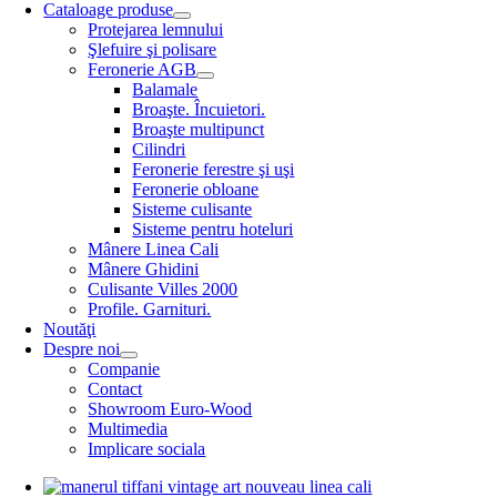
Cataloage produse
Protejarea lemnului
Şlefuire şi polisare
Feronerie AGB
Balamale
Broaşte. Încuietori.
Broaşte multipunct
Cilindri
Feronerie ferestre şi uşi
Feronerie obloane
Sisteme culisante
Sisteme pentru hoteluri
Mânere Linea Cali
Mânere Ghidini
Culisante Villes 2000
Profile. Garnituri.
Noutăţi
Despre noi
Companie
Contact
Showroom Euro-Wood
Multimedia
Implicare sociala