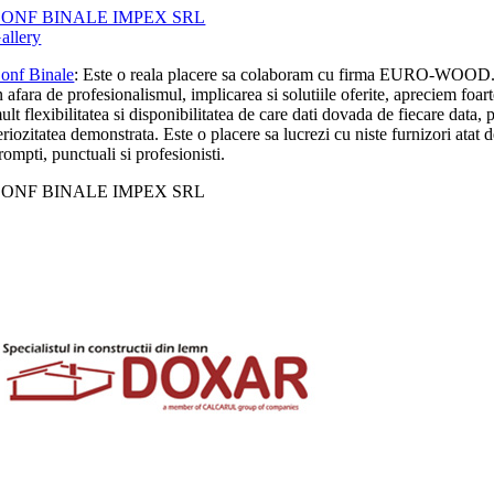
ONF BINALE IMPEX SRL
allery
onf Binale
: Este o reala placere sa colaboram cu firma EURO-WOOD
n afara de profesionalismul, implicarea si solutiile oferite, apreciem foar
ult flexibilitatea si disponibilitatea de care dati dovada de fiecare data, p
eriozitatea demonstrata. Este o placere sa lucrezi cu niste furnizori atat 
rompti, punctuali si profesionisti.
ONF BINALE IMPEX SRL