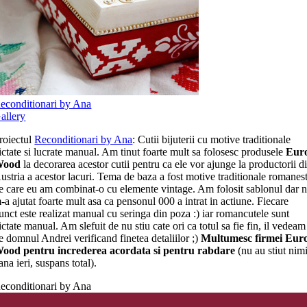
econditionari by Ana
allery
roiectul
Reconditionari by Ana
: Cutii bijuterii cu motive traditionale
ictate si lucrate manual. Am tinut foarte mult sa folosesc produsele
Eur
Wood
la decorarea acestor cutii pentru ca ele vor ajunge la productorii d
ustria a acestor lacuri. Tema de baza a fost motive traditionale romanest
e care eu am combinat-o cu elemente vintage. Am folosit sablonul dar 
-a ajutat foarte mult asa ca pensonul 000 a intrat in actiune. Fiecare
unct este realizat manual cu seringa din poza :) iar romancutele sunt
ictate manual. Am slefuit de nu stiu cate ori ca totul sa fie fin, il vedeam
e domnul Andrei verificand finetea detaliilor ;)
Multumesc firmei Eur
ood pentru increderea acordata si pentru rabdare
(nu au stiut nim
ana ieri, suspans total).
econditionari by Ana