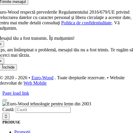
Trimite mesajul
uro-Wood respectă prevederile Regulamentului 2016/679/UE privind
relucrarea datelor cu caracter personal şi libera circulaţie a acestor date,
entru mai multe detalii consultaţi
Politica de confidenţialitate
. Vă
ulţumim.
esajul tău a fost transmis. Îţi mulţumim!
×
ps, am întâmpinat o problemă, mesajul tău nu a fost trimis. Te rugăm s
ncerci mai târziu.
×
Închide
© 2020 - 2026 •
Euro-Wood
. Toate drepturile rezervate. • Website
dezvoltat de
Web Mobile
Page load link
Caută:
PRODUSE
Promoţii