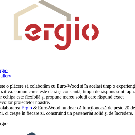
rgio
allery
ste o plăcere să colaborăm cu Euro-Wood și în același timp o experienț
ozitivă: comunicarea este clară și constantă, timpii de răspuns sunt rapiz
ar echipa este flexibilă și propune mereu soluții care răspund exact
evoilor proiectelor noastre.
olaborarea
Ergio
& Euro-Wood nu doar că funcționează de peste 20 d
ni, ci crește în fiecare zi, construind un parteneriat solid și de încredere.
rgio