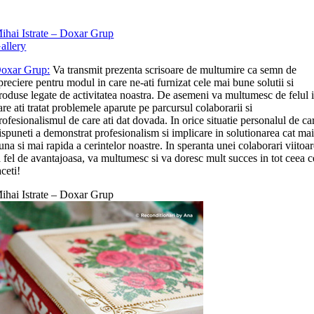
ihai Istrate – Doxar Grup
allery
oxar Grup:
Va transmit prezenta scrisoare de multumire ca semn de
preciere pentru modul in care ne-ati furnizat cele mai bune solutii si
roduse legate de activitatea noastra. De asemeni va multumesc de felul 
are ati tratat problemele aparute pe parcursul colaborarii si
rofesionalismul de care ati dat dovada. In orice situatie personalul de ca
ispuneti a demonstrat profesionalism si implicare in solutionarea cat ma
una si mai rapida a cerintelor noastre. In speranta unei colaborari viitoa
a fel de avantajoasa, va multumesc si va doresc mult succes in tot ceea c
aceti!
ihai Istrate – Doxar Grup