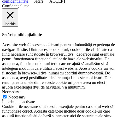
confidenţialitate
Setări
ACCEPT
Confidenţialitate
Închide
Setări confidenţialitate
Acest site web folosește cookie-uri pentru a îmbunătăți experiența de
navigare în site. Dintre aceste cookie-uri, cookie-urile clasificate ca
fiind necesare sunt stocate în browserul dvs., deoarece sunt esențiale
pentru funcționarea funcționalităților de bază ale website-ului. De
asemenea, folosim cookie-uri terțe care ne ajută să analizăm și să
înțelegem modul în care utilizați acest website. Aceste cookie-uri vor
fi stocate în browser-ul dvs. numai cu acordul dumneavoastră. De
asemenea, aveți posibilitatea de a renunța la aceste cookie-uri. Dar
renunțarea la unele dintre aceste cookie-uri poate avea un efect
asupra experienței dvs. de navigare. Vă mulţumim.
Necessary
Necessary
Întotdeauna activate
Cookie-urile necesare sunt absolut esențiale pentru ca site-ul web să
funcționeze corect. Această categorie include doar cookie-uri care
asigură funcționalități de bază și caracteristici de securitate ale site-