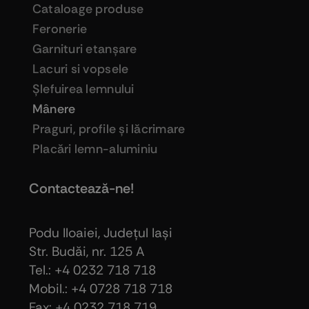
Cataloage produse
Feronerie
Garnituri etanşare
Lacuri si vopsele
Şlefuirea lemnului
Mânere
Praguri, profile şi lăcrimare
Placări lemn-aluminiu
Contactează-ne!
Podu Iloaiei, Judeţul Iaşi
Str. Budăi, nr. 125 A
Tel.: +4 0232 718 718
Mobil.: +4
0728 718 718
Fax: +4 0232 718 719