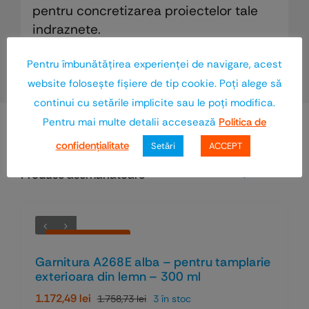
pentru concretizarea proiectelor tale
indraznete.
Pentru îmbunătăţirea experienţei de navigare, acest
website foloseşte fişiere de tip cookie. Poţi alege să
continui cu setările implicite sau le poţi modifica.
Pentru mai multe detalii accesează
Politica de
confidenţialitate
Setări
ACCEPT
Vezi toate produsele
Produse asemănătoare
Economiseşti 33%
Garnitura A268E alba – pentru tamplarie
exterioara din lemn – 300 ml
1.172,49
lei
1.758,73
lei
3 în stoc
Prețul
Prețul