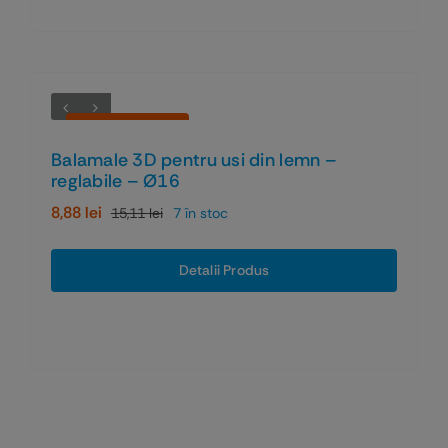
Economiseşti 41%
Balamale 3D pentru usi din lemn –
reglabile – Ø16
8,88
lei
15,11
lei
7 în stoc
Prețul
Prețul
inițial
curent
a
este:
Detalii Produs
fost:
8,88 lei.
15,11 lei.