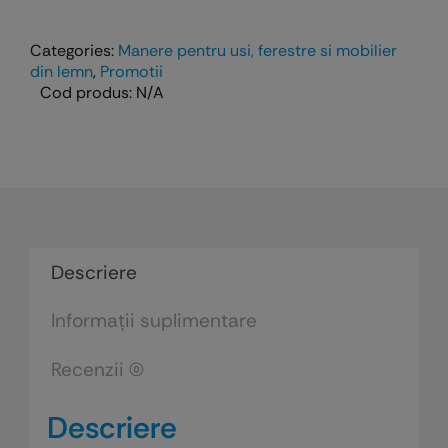
Minny
cheie
Categories:
Manere pentru usi, ferestre si mobilier
-
din lemn
,
Promotii
Cod produs:
N/A
finisaj
alb
Descriere
Informații suplimentare
Recenzii (0)
Descriere