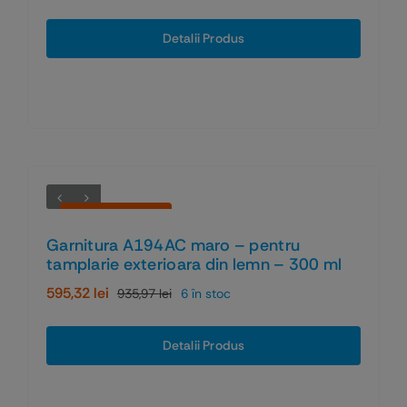
inițial
curent
a
este:
Detalii Produs
fost:
1.172,49 lei.
1.758,73 lei.
Economiseşti 36%
Garnitura A194AC maro – pentru
tamplarie exterioara din lemn – 300 ml
595,32
lei
935,97
lei
6 în stoc
Prețul
Prețul
inițial
curent
a
este:
Detalii Produs
fost:
595,32 lei.
935,97 lei.