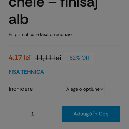
cheie – finisaj
alb
Fii primul care lasă o recenzie.
4,17
lei
11,11
lei
62% Off
Prețul
Prețul
inițial
curent
FISA TEHNICA
a
este:
fost:
4,17 lei.
Inchidere
11,11 lei.
Adaugă În Coș
Cantitate
Placa