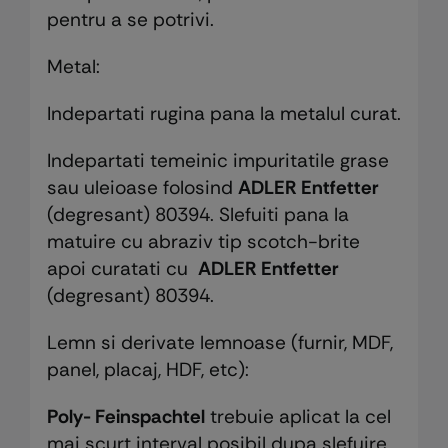
pentru a se potrivi.
Metal:
Indepartati rugina pana la metalul curat.
Indepartati temeinic impuritatile grase
sau uleioase folosind
ADLER Entfetter
(degresant) 80394. Slefuiti pana la
matuire cu abraziv tip scotch-brite
apoi curatati cu
ADLER Entfetter
(degresant) 80394.
Lemn si derivate lemnoase (furnir, MDF,
panel, placaj, HDF, etc):
Poly- Feinspachtel
trebuie aplicat la cel
mai scurt interval posibil dupa slefuire,