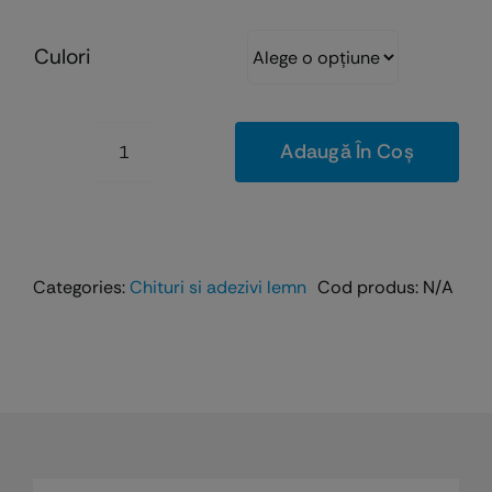
Culori
Adaugă În Coș
Cantitate
Chit
bicomponent
Adler
Poly-
Categories:
Chituri si adezivi lemn
Cod produs:
N/A
Feinspachtel