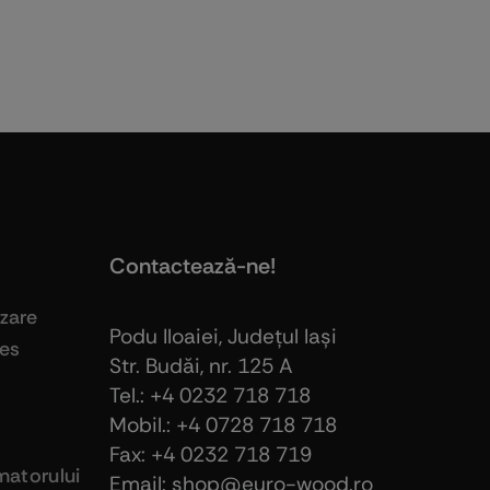
Contactează-ne!
izare
Podu Iloaiei, Judeţul Iaşi
ies
Str. Budăi, nr. 125 A
Tel.: +4 0232 718 718
Mobil.: +4
0728 718 718
Fax: +4 0232 718 719
atorului
Email: shop@euro-wood.ro