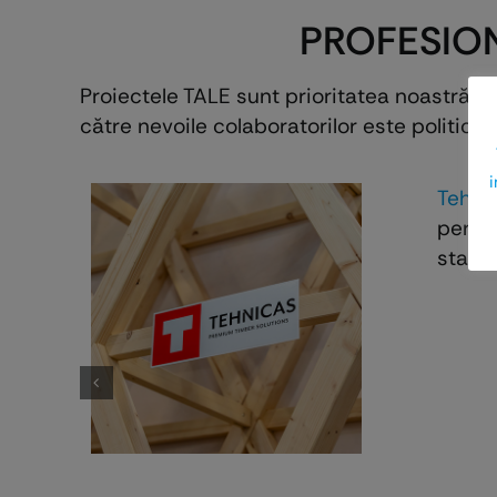
PROFESION
Proiectele TALE sunt prioritatea noastră! 
către nevoile colaboratorilor este politica 
i
Tehni
permit
standa