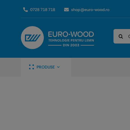
Skip
0728 718 718
shop@euro-wood.ro
to
content
Caută
PRODUSE