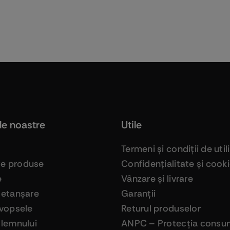
le noastre
Utile
Termeni şi condiţii de util
ge produse
Confidenţialitate şi cook
e
Vânzare şi livrare
 etanşare
Garanţii
 vopsele
Returul produselor
 lemnului
ANPC – Protecţia consum