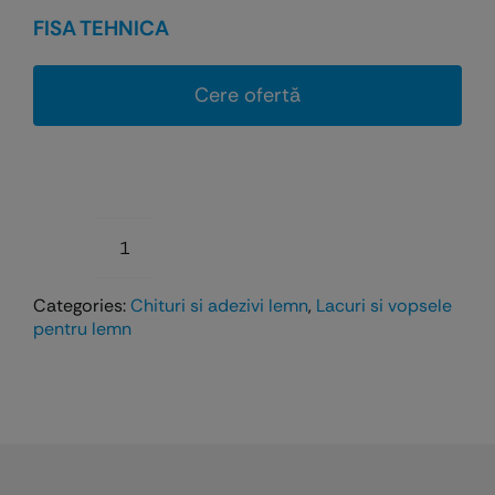
FISA TEHNICA
Cere ofertă
Cantitate
ARACET
Categories:
Chituri si adezivi lemn
,
Lacuri si vopsele
D3
pentru lemn
(EMMEVIL
RH-
4)
-
Adeziv