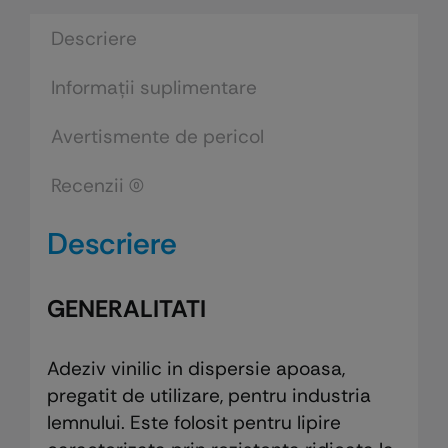
vinilic
in
Descriere
dispersie
Informații suplimentare
apoasa
pentru
Avertismente de pericol
industria
lemnului
Recenzii (0)
Descriere
GENERALITATI
Adeziv vinilic in dispersie apoasa,
pregatit de utilizare, pentru industria
lemnului. Este folosit pentru lipire