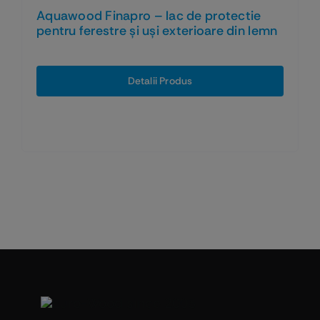
Aquawood Finapro – lac de protectie
pentru ferestre și uși exterioare din lemn
Detalii Produs