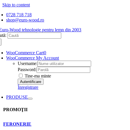
Skip to content
0728 718 718
shop@euro-wood.ro
ută:
WooCommerce Cart
0
WooCommerce My Account
Username:
Password:
Tine-ma minte
Înregistrare
PRODUSE
PROMOŢII
FERONERIE