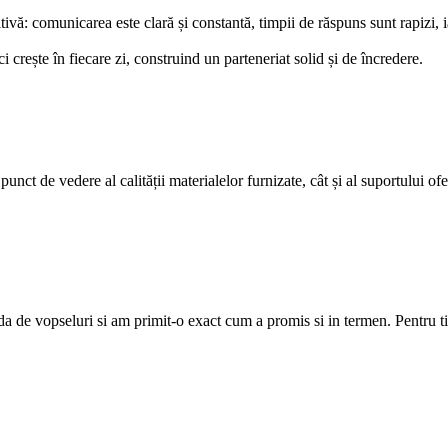
ă: comunicarea este clară și constantă, timpii de răspuns sunt rapizi, ia
rește în fiecare zi, construind un parteneriat solid și de încredere.
nct de vedere al calității materialelor furnizate, cât și al suportului ofer
de vopseluri si am primit-o exact cum a promis si in termen. Pentru tiner