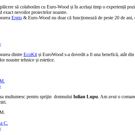
plăcere să colaborăm cu Euro-Wood și în același timp o experiență pozitiv
 exact nevoilor proiectelor noastre.
orarea
Ergio
& Euro-Wood nu doar că funcționează de peste 20 de ani, ci c
y
rarea dintre
EcoKit
și EuroWood s-a dovedit a fi una benefică, atât din pu
lor noastre tehnice și estetice.
 M.
y
sa multumesc pentru sprijin domnului
Iulian Lupu
. Am avut o comanda 
iri.
 M.
a C.
y