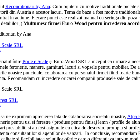
tul
Reconditionari by Ana
: Cutii bijuterii cu motive traditionale pictat
torii din Austria a acestor lacuri. Tema de baza a fost motive tradition
ntrat in actiune. Fiecare punct este realizat manual cu seringa din poza 
 detaliilor ;)
Multumesc firmei Euro-Wood pentru increderea acorda
itionari by Ana
e Scale SRL
y
riatul între
Porte e Scale
şi Euro-Wood SRL a inceput ca urmare a necesita
ele feronerie, manere, garnituri, lacuri si vopsele pentru mobilier. De 
arile noastre punctuale, colaborarea cu personalul firmei fiind foarte b
ta. Recomandam cu incredere oricarei companii produsele sale de calitate 
e Scale SRL
rest SRL
y
sa ne exprimam aprecierea fata de colaborarea societatii noastre,
Alpa 
nerie pentru usi si ferestre / produse pentru finisaj lemn / profile de alum
ari prestabiliti si au fost asigurate cu etica de deservire prompta si profe
enta consultantilor si agentilor de vanzari. In concluzie, recomandam Eu
 calitate si flexibilitatea solutiilor oferite care o diferentiaza intr-un mod