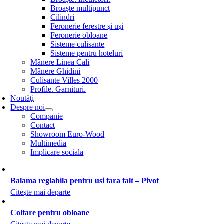
Broaşte multipunct
Cilindri
Feronerie ferestre şi uşi
Feronerie obloane
Sisteme culisante
Sisteme pentru hoteluri
Mânere Linea Cali
Mânere Ghidini
Culisante Villes 2000
Profile. Garnituri.
Noutăţi
Despre noi
Companie
Contact
Showroom Euro-Wood
Multimedia
Implicare sociala
Balama reglabila pentru usi fara falt – Pivot
Citeşte mai departe
Coltare pentru obloane