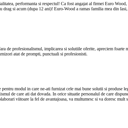
gialitatea, performanta si respectul! Ca fost angajat al firmei Euro Wood
ez cu drag si acum (dupa 12 ani)! Euro-Wood a ramas familia mea din Iasi
e profesionalismul, implicarea si solutiile oferite, apreciem foarte mult
rnizori atat de prompti, punctuali si profesionisti.
pentru modul in care ne-ati furnizat cele mai bune solutii si produse l
alismul de care ati dat dovada. In orice situatie personalul de care dispun
laborari viitoare la fel de avantajoasa, va multumesc si va doresc mult su