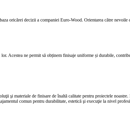
 baza oricărei decizii a companiei Euro-Wood. Orientarea către nevoile co
lor. Acestea ne permit să obținem finisaje uniforme și durabile, contribuin
ţii şi materiale de finisare de înaltă calitate pentru proiectele noastre.
ajamentul comun pentru durabilitate, estetică şi execuţie la nivel profes