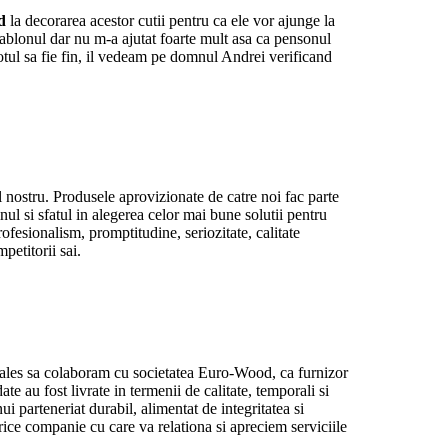
d
la decorarea acestor cutii pentru ca ele vor ajunge la
ablonul dar nu m-a ajutat foarte mult asa ca pensonul
totul sa fie fin, il vedeam pe domnul Andrei verificand
 nostru. Produsele aprovizionate de catre noi fac parte
ul si sfatul in alegerea celor mai bune solutii pentru
fesionalism, promptitudine, seriozitate, calitate
petitorii sai.
les sa colaboram cu societatea Euro-Wood, ca furnizor
te au fost livrate in termenii de calitate, temporali si
ui parteneriat durabil, alimentat de integritatea si
ice companie cu care va relationa si apreciem serviciile