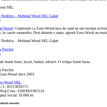
rest SRL
 Nedelcu – Mobinal Wood SRL Galati
y
al Wood
: Colaboram cu Euro-Wood inca de cand ne-am inceput activitatea
, in casele oamenilor. Desi distanta e mare, agentii Euro-Wood au reusit 
 Nedelcu – Mobinal Wood SRL Galati
 Parchet
y
le foarte bune, lacuri, baituri, adezivi. O echipa foarte buna.
 Parchet
ro-Wood SRL
U.I.: RO15850573
.Reg.Com.: J2003001965224
ital Social: 10.000 lei
dusele noastre