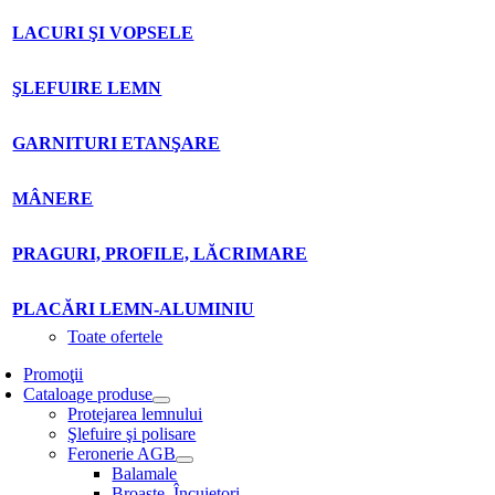
LACURI ŞI VOPSELE
ŞLEFUIRE LEMN
GARNITURI ETANŞARE
MÂNERE
PRAGURI, PROFILE, LĂCRIMARE
PLACĂRI LEMN-ALUMINIU
Toate ofertele
Promoţii
Cataloage produse
Protejarea lemnului
Şlefuire şi polisare
Feronerie AGB
Balamale
Broaşte. Încuietori.