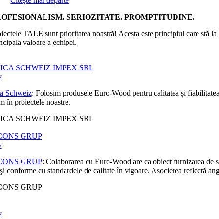
Citeşte mai departe
ROFESIONALISM. SERIOZITATE. PROMPTITUDINE.
iectele TALE sunt prioritatea noastră! Acesta este principiul care stă la
ncipala valoare a echipei.
ICA SCHWEIZ IMPEX SRL
y
a Schweiz
: Folosim produsele Euro-Wood pentru calitatea și fiabilitatea 
m în proiectele noastre.
ICA SCHWEIZ IMPEX SRL
CONS GRUP
y
CONS GRUP
: Colaborarea cu Euro-Wood are ca obiect furnizarea de solu
 şi conforme cu standardele de calitate în vigoare. Asocierea reflectă ang
CONS GRUP
y