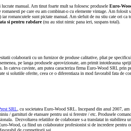
e si lucrate manual. Am tinut foarte mult sa folosesc produsele
Euro-Woo
ale romanesti pe care eu am combinat-o cu elemente vintage. Am folosit s
:) iar romancutele sunt pictate manual. Am slefuit de nu stiu cate ori ca 
ta si pentru rabdare
(nu au stiut nimic pana ieri, suspans total).
tii colaborarii cu un furnizor de produse calitative, pliat pe specificul
asemenea, pe langa produsele aprovizionate, am primit intotdeauna sprijin
una. In cateva cuvinte, am putea caracteriza firma Euro-Wood SRL prin pro
si solutiile oferite, ceea ce o diferentiaza in mod favorabil fata de com
Prest SRL
, cu societatea Euro-Wood SRL. Incepand din anul 2007, am a
iniu / garnituri de etansare pentru usi si ferestre / etc. Produsele comanda
sionala. Dezvoltarea relatiilor de colaborare s-a translatat in stabilirea un
ro-Wood, ca fiind un colaborator profesionist si de incredere pentru or
 favorabil de competitorii sai.