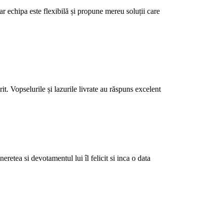
r echipa este flexibilă și propune mereu soluții care
it. Vopselurile și lazurile livrate au răspuns excelent
etea si devotamentul lui îl felicit si inca o data