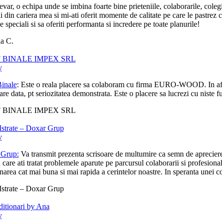
evar, o echipa unde se imbina foarte bine prieteniile, colaborarile, cole
ii din cariera mea si mi-ati oferit momente de calitate pe care le pastr
de speciali si sa oferiti performanta si incredere pe toate planurile!
a C.
 BINALE IMPEX SRL
y
inale
: Este o reala placere sa colaboram cu firma EURO-WOOD. In afara d
are data, pt seriozitatea demonstrata. Este o placere sa lucrezi cu niste fu
 BINALE IMPEX SRL
Istrate – Doxar Grup
y
 Grup:
Va transmit prezenta scrisoare de multumire ca semn de apreciere 
n care ati tratat problemele aparute pe parcursul colaborarii si profesion
narea cat mai buna si mai rapida a cerintelor noastre. In speranta unei co
Istrate – Doxar Grup
itionari by Ana
y