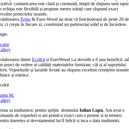
ozitivă: comunicarea este clară și constantă, timpii de răspuns sunt rapiz
ar echipa este flexibilă și propune mereu soluții care răspund exact
evoilor proiectelor noastre.
olaborarea
Ergio
& Euro-Wood nu doar că funcționează de peste 20 d
ni, ci crește în fiecare zi, construind un parteneriat solid și de încredere.
rgio
cokit
allery
olaborarea dintre
EcoKit
și EuroWood s-a dovedit a fi una benefică, at
in punct de vedere al calității materialelor furnizate, cât și al suportului
ferit. Vopselurile și lazurile livrate au răspuns excelent cerințelor noastr
ehnice și estetice.
cokit
antu M.
allery
reau sa multumesc pentru sprijin domnului
Iulian Lupu
. Am avut o
omanda de vopseluri si am primit-o exact cum a promis si in termen.
entru tineretea si devotamentul lui îl felicit si inca o data multumiri.