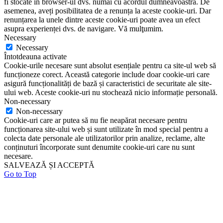
fi stocate în browser-ul dvs. numai cu acordul dumneavoastră. De
asemenea, aveți posibilitatea de a renunța la aceste cookie-uri. Dar
renunțarea la unele dintre aceste cookie-uri poate avea un efect
asupra experienței dvs. de navigare. Vă mulţumim.
Necessary
Necessary
Întotdeauna activate
Cookie-urile necesare sunt absolut esențiale pentru ca site-ul web să
funcționeze corect. Această categorie include doar cookie-uri care
asigură funcționalități de bază și caracteristici de securitate ale site-
ului web. Aceste cookie-uri nu stochează nicio informație personală.
Non-necessary
Non-necessary
Cookie-uri care ar putea să nu fie neapărat necesare pentru
funcționarea site-ului web și sunt utilizate în mod special pentru a
colecta date personale ale utilizatorilor prin analize, reclame, alte
conținuturi încorporate sunt denumite cookie-uri care nu sunt
necesare.
SALVEAZĂ ȘI ACCEPTĂ
Go to Top