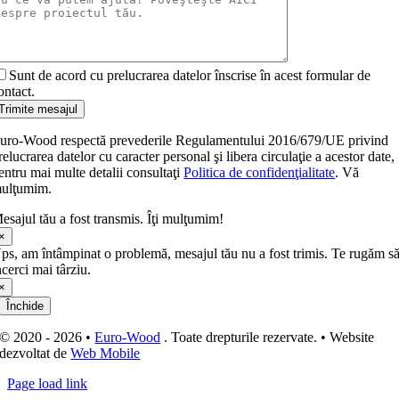
Sunt de acord cu prelucrarea datelor înscrise în acest formular de
ontact.
Trimite mesajul
uro-Wood respectă prevederile Regulamentului 2016/679/UE privind
relucrarea datelor cu caracter personal şi libera circulaţie a acestor date,
entru mai multe detalii consultaţi
Politica de confidenţialitate
. Vă
ulţumim.
esajul tău a fost transmis. Îţi mulţumim!
×
ps, am întâmpinat o problemă, mesajul tău nu a fost trimis. Te rugăm s
ncerci mai târziu.
×
Închide
© 2020 - 2026 •
Euro-Wood
. Toate drepturile rezervate. • Website
dezvoltat de
Web Mobile
Page load link