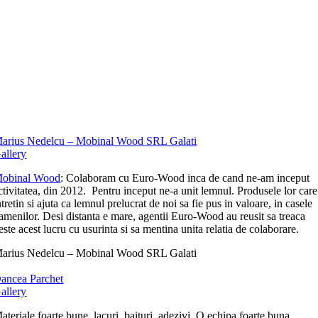
arius Nedelcu – Mobinal Wood SRL Galati
allery
obinal Wood
: Colaboram cu Euro-Wood inca de cand ne-am inceput
ctivitatea, din 2012. Pentru inceput ne-a unit lemnul. Produsele lor care
ntretin si ajuta ca lemnul prelucrat de noi sa fie pus in valoare, in casele
amenilor. Desi distanta e mare, agentii Euro-Wood au reusit sa treaca
este acest lucru cu usurinta si sa mentina unita relatia de colaborare.
arius Nedelcu – Mobinal Wood SRL Galati
ancea Parchet
allery
ateriale foarte bune, lacuri, baituri, adezivi. O echipa foarte buna.