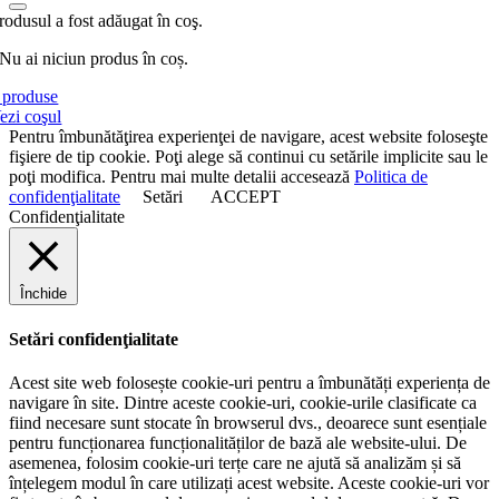
rodusul a fost adăugat în coş.
Nu ai niciun produs în coș.
produse
ezi coşul
Pentru îmbunătăţirea experienţei de navigare, acest website foloseşte
fişiere de tip cookie. Poţi alege să continui cu setările implicite sau le
poţi modifica. Pentru mai multe detalii accesează
Politica de
confidenţialitate
Setări
ACCEPT
Confidenţialitate
Închide
Setări confidenţialitate
Acest site web folosește cookie-uri pentru a îmbunătăți experiența de
navigare în site. Dintre aceste cookie-uri, cookie-urile clasificate ca
fiind necesare sunt stocate în browserul dvs., deoarece sunt esențiale
pentru funcționarea funcționalităților de bază ale website-ului. De
asemenea, folosim cookie-uri terțe care ne ajută să analizăm și să
înțelegem modul în care utilizați acest website. Aceste cookie-uri vor