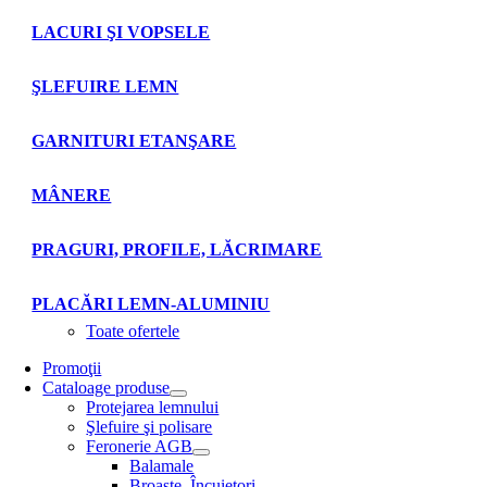
LACURI ŞI VOPSELE
ŞLEFUIRE LEMN
GARNITURI ETANŞARE
MÂNERE
PRAGURI, PROFILE, LĂCRIMARE
PLACĂRI LEMN-ALUMINIU
Toate ofertele
Promoţii
Cataloage produse
Protejarea lemnului
Şlefuire şi polisare
Feronerie AGB
Balamale
Broaşte. Încuietori.