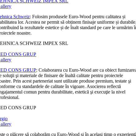
EHNICA SCHWEIZ IMPEX SRL
allery
ehnica Schweiz
: Folosim produsele Euro-Wood pentru calitatea și
iabilitatea lor. Acestea ne permit să obținem finisaje uniforme și durabile
ontribuind la rezultatele estetice și de înalt standard pe care le urmărim î
roiectele noastre.
EHNICA SCHWEIZ IMPEX SRL
RED CONS GRUP
allery
RED CONS GRUP
: Colaborarea cu Euro-Wood are ca obiect furnizare
e soluţii şi materiale de finisare de înaltă calitate pentru proiectele
oastre. Prin acest parteneriat sunt utilizate produse premium, testate şi
onforme cu standardele de calitate în vigoare. Asocierea reflectă
ngajamentul comun pentru durabilitate, estetică şi execuţie la nivel
rofesional.
RED CONS GRUP
rgio
allery
ste o plăcere să colaborăm cu Euro-Wood și în același timp o experienț