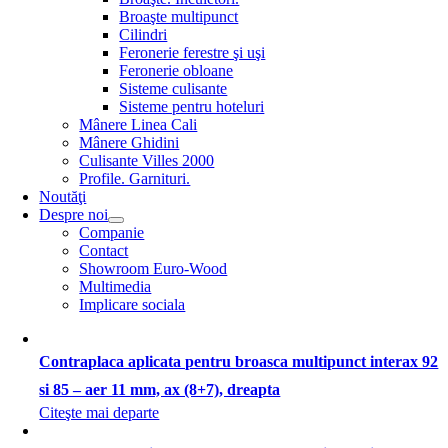
Broaşte multipunct
Cilindri
Feronerie ferestre şi uşi
Feronerie obloane
Sisteme culisante
Sisteme pentru hoteluri
Mânere Linea Cali
Mânere Ghidini
Culisante Villes 2000
Profile. Garnituri.
Noutăţi
Despre noi
Companie
Contact
Showroom Euro-Wood
Multimedia
Implicare sociala
Contraplaca aplicata pentru broasca multipunct interax 92
si 85 – aer 11 mm, ax (8+7), dreapta
Citeşte mai departe