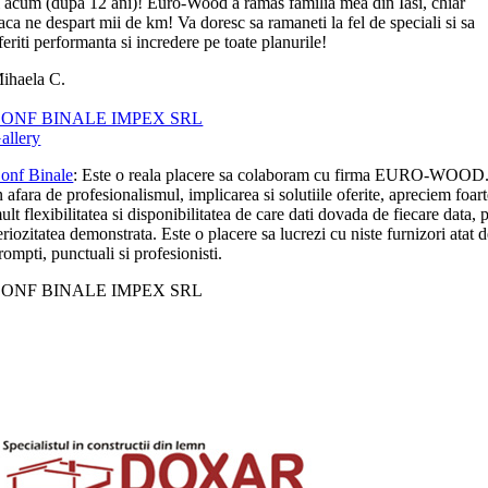
i acum (dupa 12 ani)! Euro-Wood a ramas familia mea din Iasi, chiar
aca ne despart mii de km! Va doresc sa ramaneti la fel de speciali si sa
feriti performanta si incredere pe toate planurile!
ihaela C.
ONF BINALE IMPEX SRL
allery
onf Binale
: Este o reala placere sa colaboram cu firma EURO-WOOD
n afara de profesionalismul, implicarea si solutiile oferite, apreciem foar
ult flexibilitatea si disponibilitatea de care dati dovada de fiecare data, p
eriozitatea demonstrata. Este o placere sa lucrezi cu niste furnizori atat 
rompti, punctuali si profesionisti.
ONF BINALE IMPEX SRL