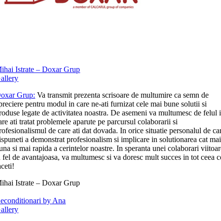
ihai Istrate – Doxar Grup
allery
oxar Grup:
Va transmit prezenta scrisoare de multumire ca semn de
preciere pentru modul in care ne-ati furnizat cele mai bune solutii si
roduse legate de activitatea noastra. De asemeni va multumesc de felul 
are ati tratat problemele aparute pe parcursul colaborarii si
rofesionalismul de care ati dat dovada. In orice situatie personalul de ca
ispuneti a demonstrat profesionalism si implicare in solutionarea cat ma
una si mai rapida a cerintelor noastre. In speranta unei colaborari viitoa
a fel de avantajoasa, va multumesc si va doresc mult succes in tot ceea c
aceti!
ihai Istrate – Doxar Grup
econditionari by Ana
allery