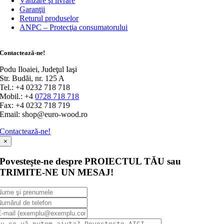
Vânzare şi livrare
Garanţii
Returul produselor
ANPC – Protecţia consumatorului
Contactează-ne!
Podu Iloaiei, Judeţul Iaşi
Str. Budăi, nr. 125 A
Tel.: +4 0232 718 718
Mobil.: +4
0728 718 718
Fax: +4 0232 718 719
Email: shop@euro-wood.ro
Contactează-ne!
×
Povesteşte-ne despre PROIECTUL TĂU sau
TRIMITE-NE UN MESAJ!