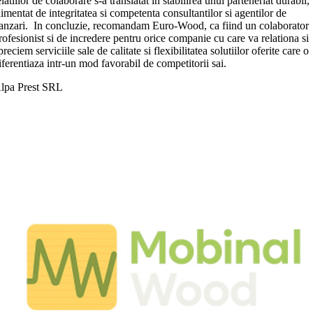
elatiilor de colaborare s-a translatat in stabilirea unui parteneriat durabil,
limentat de integritatea si competenta consultantilor si agentilor de
anzari. In concluzie, recomandam Euro-Wood, ca fiind un colaborator
rofesionist si de incredere pentru orice companie cu care va relationa si
preciem serviciile sale de calitate si flexibilitatea solutiilor oferite care o
iferentiaza intr-un mod favorabil de competitorii sai.
lpa Prest SRL