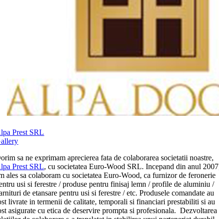
lpa Prest SRL
allery
orim sa ne exprimam aprecierea fata de colaborarea societatii noastre,
lpa Prest SRL
, cu societatea Euro-Wood SRL. Incepand din anul 2007
m ales sa colaboram cu societatea Euro-Wood, ca furnizor de feronerie
entru usi si ferestre / produse pentru finisaj lemn / profile de aluminiu /
arnituri de etansare pentru usi si ferestre / etc. Produsele comandate au
ost livrate in termenii de calitate, temporali si financiari prestabiliti si au
ost asigurate cu etica de deservire prompta si profesionala. Dezvoltarea