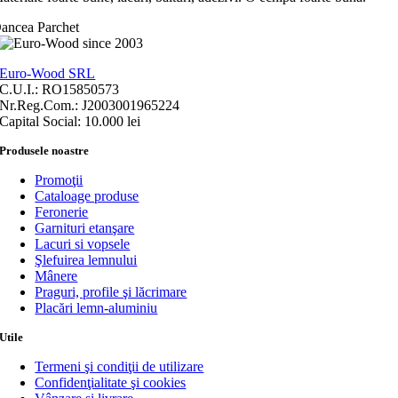
ancea Parchet
Euro-Wood SRL
C.U.I.: RO15850573
Nr.Reg.Com.: J2003001965224
Capital Social: 10.000 lei
Produsele noastre
Promoţii
Cataloage produse
Feronerie
Garnituri etanşare
Lacuri si vopsele
Şlefuirea lemnului
Mânere
Praguri, profile şi lăcrimare
Placări lemn-aluminiu
Utile
Termeni şi condiţii de utilizare
Confidenţialitate şi cookies