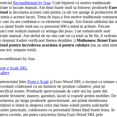
roiectul
Reconditionari by Ana
: Cutii bijuterii cu motive traditionale
ictate si lucrate manual. Am tinut foarte mult sa folosesc produsele
Eur
Wood
la decorarea acestor cutii pentru ca ele vor ajunge la productorii d
ustria a acestor lacuri. Tema de baza a fost motive traditionale romanest
e care eu am combinat-o cu elemente vintage. Am folosit sablonul dar 
-a ajutat foarte mult asa ca pensonul 000 a intrat in actiune. Fiecare
unct este realizat manual cu seringa din poza :) iar romancutele sunt
ictate manual. Am slefuit de nu stiu cate ori ca totul sa fie fin, il vedeam
e domnul Andrei verificand finetea detaliilor ;)
Multumesc firmei Eur
ood pentru increderea acordata si pentru rabdare
(nu au stiut nim
ana ieri, suspans total).
econditionari by Ana
orte e Scale SRL
allery
arteneriatul între
Porte e Scale
şi Euro-Wood SRL a inceput ca urmare 
ecesitatii colaborarii cu un furnizor de produse calitative, pliat pe
pecificul nostru. Produsele aprovizionate de catre noi fac parte din
amele feronerie, manere, garnituri, lacuri si vopsele pentru mobilier. De
semenea, pe langa produsele aprovizionate, am primit intotdeauna
prijinul si sfatul in alegerea celor mai bune solutii pentru solicitarile
oastre punctuale, colaborarea cu personalul firmei fiind foarte buna. In
ateva cuvinte, am putea caracteriza firma Euro-Wood SRL prin