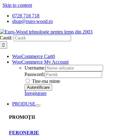
Skip to content
0728 718 718
shop@euro-wood.ro
Caută:
WooCommerce Cart
0
WooCommerce My Account
Username:
Password:
Tine-ma minte
Înregistrare
PRODUSE
PROMOŢII
FERONERIE