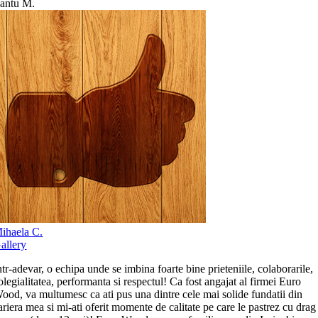
antu M.
ihaela C.
allery
ntr-adevar, o echipa unde se imbina foarte bine prieteniile, colaborarile,
olegialitatea, performanta si respectul! Ca fost angajat al firmei Euro
ood, va multumesc ca ati pus una dintre cele mai solide fundatii din
ariera mea si mi-ati oferit momente de calitate pe care le pastrez cu drag