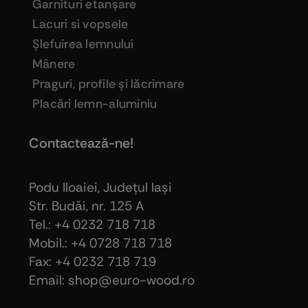
Garnituri etanşare
Lacuri si vopsele
Şlefuirea lemnului
Mânere
Praguri, profile şi lăcrimare
Placări lemn-aluminiu
Contactează-ne!
Podu Iloaiei, Judeţul Iaşi
Str. Budăi, nr. 125 A
Tel.: +4 0232 718 718
Mobil.: +4
0728 718 718
Fax: +4 0232 718 719
Email: shop@euro-wood.ro