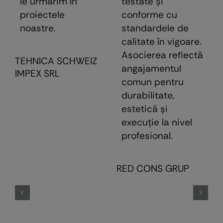
le urmărim în
testate şi
proiectele
conforme cu
noastre.
standardele de
calitate în vigoare.
Asocierea reflectă
TEHNICA SCHWEIZ
angajamentul
IMPEX SRL
comun pentru
durabilitate,
estetică şi
execuţie la nivel
profesional.
E
RED CONS GRUP