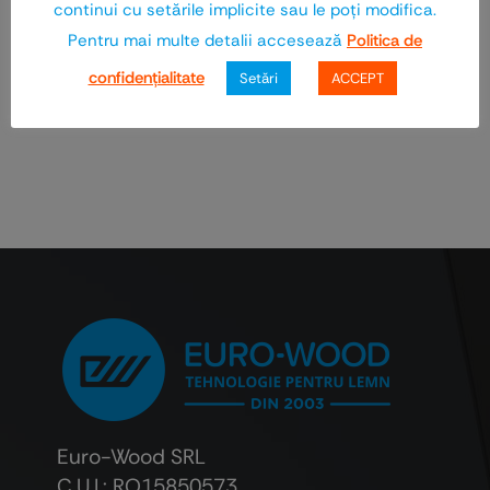
continui cu setările implicite sau le poţi modifica.
Pentru mai multe detalii accesează
Politica de
TEHNICA SCHWEIZ IMPEX SRL
confidenţialitate
Setări
ACCEPT
Euro-Wood SRL
C.U.I.: RO15850573