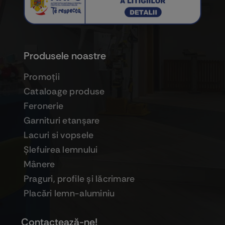
Produsele noastre
Promoţii
Cataloage produse
Feronerie
Garnituri etanşare
Lacuri si vopsele
Şlefuirea lemnului
Mânere
Praguri, profile şi lăcrimare
Placări lemn-aluminiu
Contactează-ne!