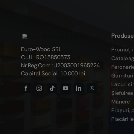
Produse
Euro-Wood SRL
Promoţii
C.U.I.: RO15850573
Cataloa
Nr.Reg.Com.: J2003001965224
Feroneri
Capital Social: 10.000 lei
Garnituri
Lacuri si
Şlefuirea
Mânere
Praguri, 
Placări 