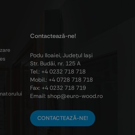
Contactează-ne!
izare
Podu Iloaiei, Judeţul Iaşi
ies
Str. Budăi, nr. 125 A
Tel.: +4 0232 718 718
Mobil.: +4
0728 718 718
Fax: +4 0232 718 719
atorului
Email: shop@euro-wood.ro
CONTACTEAZĂ-NE!