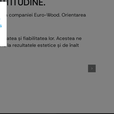
PTITUDINE.
LE,
PLACĂRI LEMN-ALUMINIU
cizii a companiei Euro-Wood. Orientarea
e
ză
tatea și fiabilitatea lor. Acestea ne
d la rezultatele estetice și de înalt