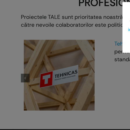
PROFESION
GARNITURI ETANŞARE
Proiectele TALE sunt prioritatea noastră! 
către nevoile colaboratorilor este politica 
i
Tehni
permit
standa