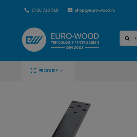
Skip
0728 718 718
shop@euro-wood.ro
to
content
Caută
PRODUSE