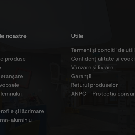
le noastre
Utile
Termeni şi condiţii de util
ge produse
Confidenţialitate şi cook
e
Vânzare şi livrare
 etanşare
Garanţii
 vopsele
Returul produselor
 lemnului
ANPC – Protecţia consum
profile şi lăcrimare
lemn-aluminiu