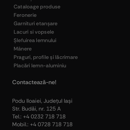
Cataloage produse
Feronerie
Garnituri etanşare
Lacuri si vopsele
Şlefuirea lemnului
Mânere
Praguri, profile şi lăcrimare
Placări lemn-aluminiu
Contactează-ne!
Podu Iloaiei, Judeţul Iaşi
Str. Budăi, nr. 125 A
Tel.: +4 0232 718 718
Mobil.: +4
0728 718 718