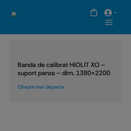
Skip
to
content
Banda de calibrat HIOLIT XO –
suport panza – dim. 1380×2200
Citeşte mai departe