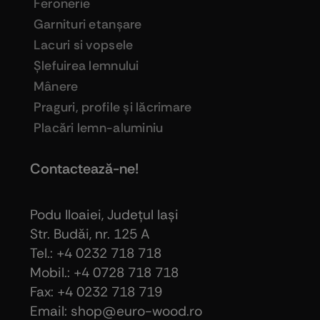
Feronerie
Garnituri etanşare
Lacuri si vopsele
Şlefuirea lemnului
Mânere
Praguri, profile şi lăcrimare
Placări lemn-aluminiu
Contactează-ne!
Podu Iloaiei, Judeţul Iaşi
Str. Budăi, nr. 125 A
Tel.: +4 0232 718 718
Mobil.: +4
0728 718 718
Fax: +4 0232 718 719
Email: shop@euro-wood.ro