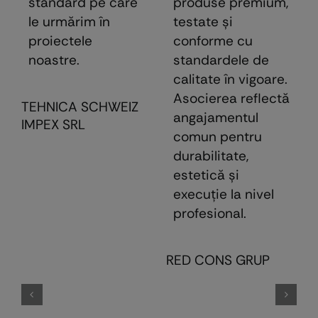
standard pe care
produse premium,
le urmărim în
testate şi
proiectele
conforme cu
noastre.
standardele de
calitate în vigoare.
Asocierea reflectă
TEHNICA SCHWEIZ
angajamentul
IMPEX SRL
comun pentru
durabilitate,
estetică şi
execuţie la nivel
profesional.
E
RED CONS GRUP