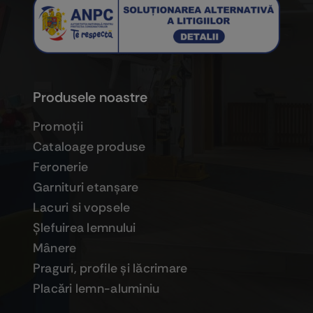
Produsele noastre
Promoţii
Cataloage produse
Feronerie
Garnituri etanşare
Lacuri si vopsele
Şlefuirea lemnului
Mânere
Praguri, profile şi lăcrimare
Placări lemn-aluminiu