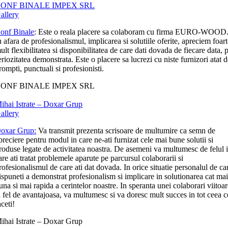
ONF BINALE IMPEX SRL
allery
onf Binale
: Este o reala placere sa colaboram cu firma EURO-WOOD
n afara de profesionalismul, implicarea si solutiile oferite, apreciem foar
ult flexibilitatea si disponibilitatea de care dati dovada de fiecare data, p
eriozitatea demonstrata. Este o placere sa lucrezi cu niste furnizori atat 
rompti, punctuali si profesionisti.
ONF BINALE IMPEX SRL
ihai Istrate – Doxar Grup
allery
oxar Grup:
Va transmit prezenta scrisoare de multumire ca semn de
preciere pentru modul in care ne-ati furnizat cele mai bune solutii si
roduse legate de activitatea noastra. De asemeni va multumesc de felul 
are ati tratat problemele aparute pe parcursul colaborarii si
rofesionalismul de care ati dat dovada. In orice situatie personalul de ca
ispuneti a demonstrat profesionalism si implicare in solutionarea cat ma
una si mai rapida a cerintelor noastre. In speranta unei colaborari viitoa
a fel de avantajoasa, va multumesc si va doresc mult succes in tot ceea c
aceti!
ihai Istrate – Doxar Grup