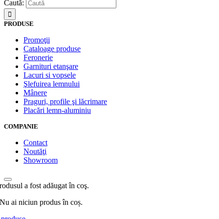
Caută:
PRODUSE
Promoţii
Cataloage produse
Feronerie
Garnituri etanşare
Lacuri si vopsele
Şlefuirea lemnului
Mânere
Praguri, profile şi lăcrimare
Placări lemn-aluminiu
COMPANIE
Contact
Noutăţi
Showroom
rodusul a fost adăugat în coş.
Nu ai niciun produs în coș.
produse