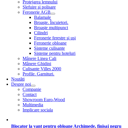
Protejarea lemnului
Şlefuire şi polisare
Feronerie AGB
Balamale
Broaşte. Încuietori.
Broaşte multipunct
Cilindri
Feronerie ferestre şi uşi
Feronerie obloane
Sisteme culisante
Sisteme pentru hoteluri
Mânere Linea Cali
Mânere Ghidini
Culisante Villes 2000
Profile. Garnituri.
Noutăţi
Despre noi
Companie
Contact
Showroom Euro-Wood
Multimedia
Implicare sociala
Blocator la vant pentru obloane Archimede, finisaj negru