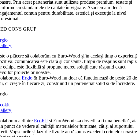
oastre. Prin acest parteneriat sunt utilizate produse premium, testate şi
onforme cu standardele de calitate în vigoare. Asocierea reflectă
ngajamentul comun pentru durabilitate, estetică şi execuţie la nivel
rofesional.
RED CONS GRUP
rgio
allery
ste o plăcere să colaborăm cu Euro-Wood și în același timp o experienț
ozitivă: comunicarea este clară și constantă, timpii de răspuns sunt rapiz
ar echipa este flexibilă și propune mereu soluții care răspund exact
evoilor proiectelor noastre.
olaborarea
Ergio
& Euro-Wood nu doar că funcționează de peste 20 d
ni, ci crește în fiecare zi, construind un parteneriat solid și de încredere.
rgio
cokit
allery
olaborarea dintre
EcoKit
și EuroWood s-a dovedit a fi una benefică, at
in punct de vedere al calității materialelor furnizate, cât și al suportului
ferit. Vopselurile și lazurile livrate au răspuns excelent cerințelor noastr