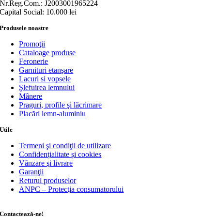
Nr.Reg.Com.: J2003001965224
Capital Social: 10.000 lei
Produsele noastre
Promoţii
Cataloage produse
Feronerie
Garnituri etanşare
Lacuri si vopsele
Şlefuirea lemnului
Mânere
Praguri, profile şi lăcrimare
Placări lemn-aluminiu
Utile
Termeni şi condiţii de utilizare
Confidenţialitate şi cookies
Vânzare şi livrare
Garanţii
Returul produselor
ANPC – Protecţia consumatorului
Contactează-ne!