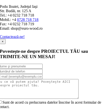
Podu Iloaiei, Judeţul Iaşi
Str. Budăi, nr. 125 A
Tel.: +4 0232 718 718
Mobil.: +4
0728 718 718
Fax: +4 0232 718 719
Email: shop@euro-wood.ro
Contactează-ne!
×
Povesteşte-ne despre PROIECTUL TĂU sau
TRIMITE-NE UN MESAJ!
Sunt de acord cu prelucrarea datelor înscrise în acest formular de
ontact.