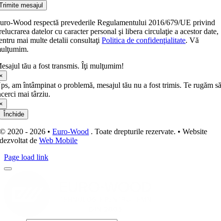
Trimite mesajul
uro-Wood respectă prevederile Regulamentului 2016/679/UE privind
relucrarea datelor cu caracter personal şi libera circulaţie a acestor date,
entru mai multe detalii consultaţi
Politica de confidenţialitate
. Vă
ulţumim.
esajul tău a fost transmis. Îţi mulţumim!
×
ps, am întâmpinat o problemă, mesajul tău nu a fost trimis. Te rugăm s
ncerci mai târziu.
×
Închide
© 2020 - 2026 •
Euro-Wood
. Toate drepturile rezervate. • Website
dezvoltat de
Web Mobile
Page load link