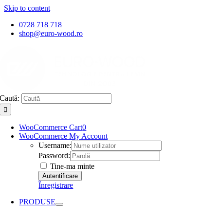
Skip to content
0728 718 718
shop@euro-wood.ro
Caută:
WooCommerce Cart
0
WooCommerce My Account
Username:
Password:
Tine-ma minte
Înregistrare
PRODUSE