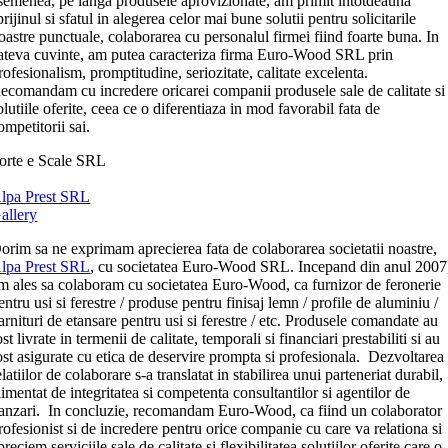
semenea, pe langa produsele aprovizionate, am primit intotdeauna
prijinul si sfatul in alegerea celor mai bune solutii pentru solicitarile
oastre punctuale, colaborarea cu personalul firmei fiind foarte buna. In
ateva cuvinte, am putea caracteriza firma Euro-Wood SRL prin
rofesionalism, promptitudine, seriozitate, calitate excelenta.
ecomandam cu incredere oricarei companii produsele sale de calitate si
olutiile oferite, ceea ce o diferentiaza in mod favorabil fata de
ompetitorii sai.
orte e Scale SRL
lpa Prest SRL
allery
orim sa ne exprimam aprecierea fata de colaborarea societatii noastre,
lpa Prest SRL
, cu societatea Euro-Wood SRL. Incepand din anul 2007
m ales sa colaboram cu societatea Euro-Wood, ca furnizor de feronerie
entru usi si ferestre / produse pentru finisaj lemn / profile de aluminiu /
arnituri de etansare pentru usi si ferestre / etc. Produsele comandate au
ost livrate in termenii de calitate, temporali si financiari prestabiliti si au
ost asigurate cu etica de deservire prompta si profesionala. Dezvoltarea
elatiilor de colaborare s-a translatat in stabilirea unui parteneriat durabil,
limentat de integritatea si competenta consultantilor si agentilor de
anzari. In concluzie, recomandam Euro-Wood, ca fiind un colaborator
rofesionist si de incredere pentru orice companie cu care va relationa si
preciem serviciile sale de calitate si flexibilitatea solutiilor oferite care o