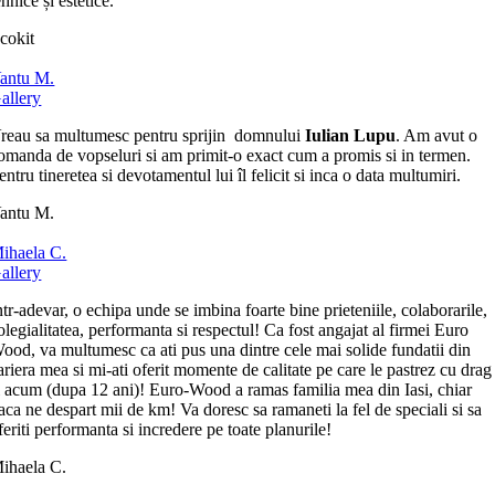
ehnice și estetice.
cokit
antu M.
allery
reau sa multumesc pentru sprijin domnului
Iulian Lupu
. Am avut o
omanda de vopseluri si am primit-o exact cum a promis si in termen.
entru tineretea si devotamentul lui îl felicit si inca o data multumiri.
antu M.
ihaela C.
allery
ntr-adevar, o echipa unde se imbina foarte bine prieteniile, colaborarile,
olegialitatea, performanta si respectul! Ca fost angajat al firmei Euro
ood, va multumesc ca ati pus una dintre cele mai solide fundatii din
ariera mea si mi-ati oferit momente de calitate pe care le pastrez cu drag
i acum (dupa 12 ani)! Euro-Wood a ramas familia mea din Iasi, chiar
aca ne despart mii de km! Va doresc sa ramaneti la fel de speciali si sa
feriti performanta si incredere pe toate planurile!
ihaela C.