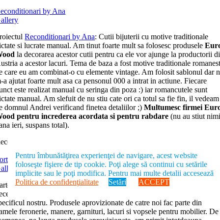
econditionari by Ana
allery
roiectul
Reconditionari by Ana
: Cutii bijuterii cu motive traditionale
ictate si lucrate manual. Am tinut foarte mult sa folosesc produsele
Eur
Wood
la decorarea acestor cutii pentru ca ele vor ajunge la productorii d
ustria a acestor lacuri. Tema de baza a fost motive traditionale romanest
e care eu am combinat-o cu elemente vintage. Am folosit sablonul dar 
-a ajutat foarte mult asa ca pensonul 000 a intrat in actiune. Fiecare
unct este realizat manual cu seringa din poza :) iar romancutele sunt
ictate manual. Am slefuit de nu stiu cate ori ca totul sa fie fin, il vedeam
e domnul Andrei verificand finetea detaliilor ;)
Multumesc firmei Eur
ood pentru increderea acordata si pentru rabdare
(nu au stiut nim
ana ieri, suspans total).
econditionari by Ana
Pentru îmbunătăţirea experienţei de navigare, acest website
orte e Scale SRL
foloseşte fişiere de tip cookie. Poţi alege să continui cu setările
allery
implicite sau le poţi modifica. Pentru mai multe detalii accesează
Politica de confidenţialitate
Setări
ACCEPT
arteneriatul între
Porte e Scale
şi Euro-Wood SRL a inceput ca urmare 
ecesitatii colaborarii cu un furnizor de produse calitative, pliat pe
pecificul nostru. Produsele aprovizionate de catre noi fac parte din
amele feronerie, manere, garnituri, lacuri si vopsele pentru mobilier. De