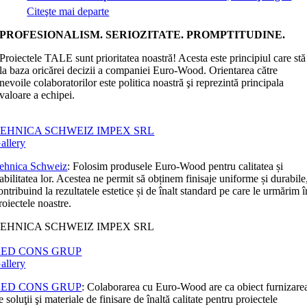
Citeşte mai departe
PROFESIONALISM. SERIOZITATE. PROMPTITUDINE.
Proiectele TALE sunt prioritatea noastră! Acesta este principiul care stă
la baza oricărei decizii a companiei Euro-Wood. Orientarea către
nevoile colaboratorilor este politica noastră şi reprezintă principala
valoare a echipei.
EHNICA SCHWEIZ IMPEX SRL
allery
ehnica Schweiz
: Folosim produsele Euro-Wood pentru calitatea și
iabilitatea lor. Acestea ne permit să obținem finisaje uniforme și durabile
ontribuind la rezultatele estetice și de înalt standard pe care le urmărim î
roiectele noastre.
EHNICA SCHWEIZ IMPEX SRL
RED CONS GRUP
allery
RED CONS GRUP
: Colaborarea cu Euro-Wood are ca obiect furnizare
e soluţii şi materiale de finisare de înaltă calitate pentru proiectele