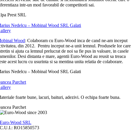
iferentiaza intr-un mod favorabil de competitorii sai.
lpa Prest SRL
arius Nedelcu – Mobinal Wood SRL Galati
allery
obinal Wood
: Colaboram cu Euro-Wood inca de cand ne-am inceput
ctivitatea, din 2012. Pentru inceput ne-a unit lemnul. Produsele lor care
ntretin si ajuta ca lemnul prelucrat de noi sa fie pus in valoare, in casele
amenilor. Desi distanta e mare, agentii Euro-Wood au reusit sa treaca
este acest lucru cu usurinta si sa mentina unita relatia de colaborare.
arius Nedelcu – Mobinal Wood SRL Galati
ancea Parchet
allery
ateriale foarte bune, lacuri, baituri, adezivi. O echipa foarte buna.
ancea Parchet
Euro-Wood SRL
C.U.I.: RO15850573