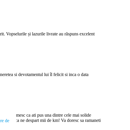
it. Vopselurile și lazurile livrate au răspuns excelent
etea si devotamentul lui îl felicit si inca o data
, va multumesc ca ati pus una dintre cele mai solide
, chiar daca ne despart mii de km! Va doresc sa ramaneti
ere de
.