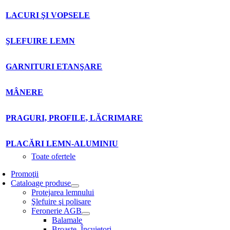
LACURI ŞI VOPSELE
ŞLEFUIRE LEMN
GARNITURI ETANŞARE
MÂNERE
PRAGURI, PROFILE, LĂCRIMARE
PLACĂRI LEMN-ALUMINIU
Toate ofertele
Promoţii
Cataloage produse
Protejarea lemnului
Şlefuire şi polisare
Feronerie AGB
Balamale
Broaşte. Încuietori.