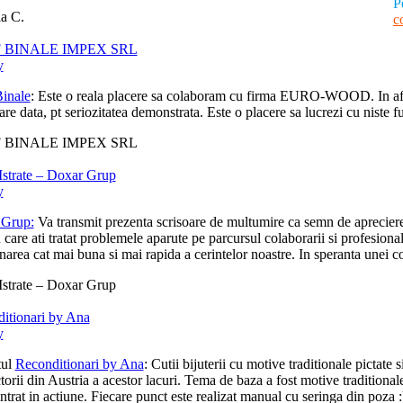
P
a C.
c
 BINALE IMPEX SRL
y
inale
: Este o reala placere sa colaboram cu firma EURO-WOOD. In afara d
are data, pt seriozitatea demonstrata. Este o placere sa lucrezi cu niste fu
 BINALE IMPEX SRL
Istrate – Doxar Grup
y
 Grup:
Va transmit prezenta scrisoare de multumire ca semn de apreciere 
n care ati tratat problemele aparute pe parcursul colaborarii si profesion
narea cat mai buna si mai rapida a cerintelor noastre. In speranta unei co
Istrate – Doxar Grup
itionari by Ana
y
tul
Reconditionari by Ana
: Cutii bijuterii cu motive traditionale pictat
torii din Austria a acestor lacuri. Tema de baza a fost motive tradition
ntrat in actiune. Fiecare punct este realizat manual cu seringa din poza 