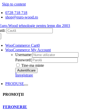
Skip to content
0728 718 718
shop@euro-wood.ro
ută:
WooCommerce Cart
0
WooCommerce My Account
Username:
Password:
Tine-ma minte
Înregistrare
PRODUSE
PROMOŢII
FERONERIE