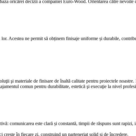
 baza oricărei decizii a companiei Euro-Wood. Orientarea către nevoile co
lor. Acestea ne permit să obținem finisaje uniforme și durabile, contribuin
ţii şi materiale de finisare de înaltă calitate pentru proiectele noastre.
ajamentul comun pentru durabilitate, estetică şi execuţie la nivel profes
ă: comunicarea este clară și constantă, timpii de răspuns sunt rapizi, ia
rește în fiecare zi, construind un parteneriat solid și de încredere.