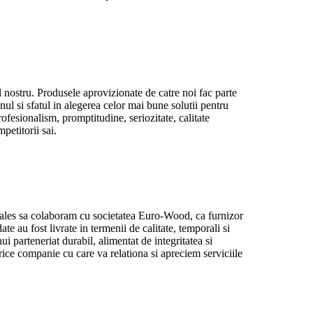
 nostru. Produsele aprovizionate de catre noi fac parte
ul si sfatul in alegerea celor mai bune solutii pentru
fesionalism, promptitudine, seriozitate, calitate
petitorii sai.
les sa colaboram cu societatea Euro-Wood, ca furnizor
te au fost livrate in termenii de calitate, temporali si
ui parteneriat durabil, alimentat de integritatea si
ice companie cu care va relationa si apreciem serviciile