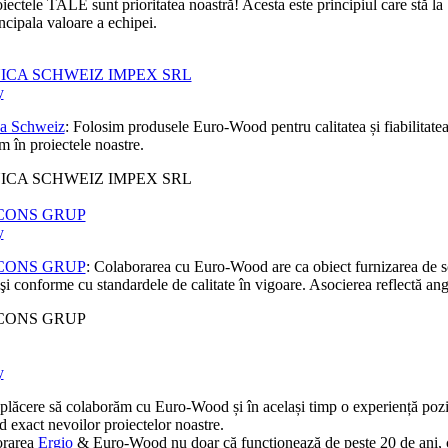
iectele TALE sunt prioritatea noastră! Acesta este principiul care stă la
ncipala valoare a echipei.
ICA SCHWEIZ IMPEX SRL
y
a Schweiz
: Folosim produsele Euro-Wood pentru calitatea și fiabilitatea 
m în proiectele noastre.
ICA SCHWEIZ IMPEX SRL
CONS GRUP
y
CONS GRUP
: Colaborarea cu Euro-Wood are ca obiect furnizarea de solu
 şi conforme cu standardele de calitate în vigoare. Asocierea reflectă ang
CONS GRUP
y
plăcere să colaborăm cu Euro-Wood și în același timp o experiență pozitiv
 exact nevoilor proiectelor noastre.
orarea
Ergio
& Euro-Wood nu doar că funcționează de peste 20 de ani, ci c