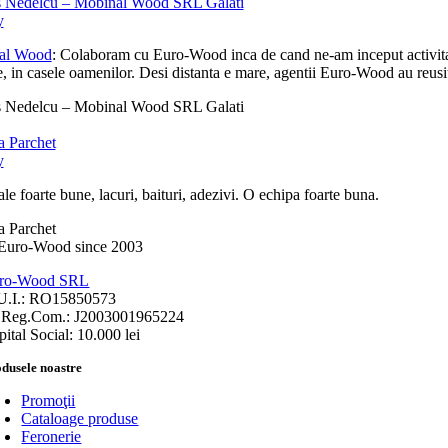
 Nedelcu – Mobinal Wood SRL Galati
y
al Wood
: Colaboram cu Euro-Wood inca de cand ne-am inceput activitatea
, in casele oamenilor. Desi distanta e mare, agentii Euro-Wood au reusit 
 Nedelcu – Mobinal Wood SRL Galati
 Parchet
y
le foarte bune, lacuri, baituri, adezivi. O echipa foarte buna.
 Parchet
ro-Wood SRL
U.I.: RO15850573
.Reg.Com.: J2003001965224
ital Social: 10.000 lei
dusele noastre
Promoţii
Cataloage produse
Feronerie