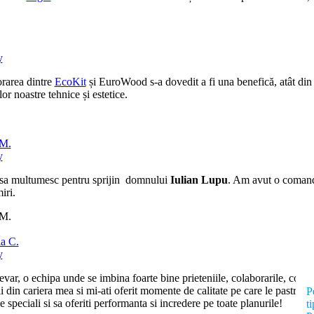
y
rarea dintre
EcoKit
și EuroWood s-a dovedit a fi una benefică, atât din pu
lor noastre tehnice și estetice.
 M.
y
sa multumesc pentru sprijin domnului
Iulian Lupu
. Am avut o comanda 
iri.
 M.
a C.
y
evar, o echipa unde se imbina foarte bine prieteniile, colaborarile, cole
ii din cariera mea si mi-ati oferit momente de calitate pe care le pastr
P
de speciali si sa oferiti performanta si incredere pe toate planurile!
t