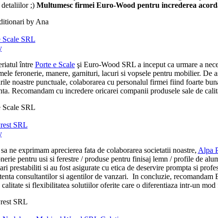
 detaliilor ;)
Multumesc firmei Euro-Wood pentru increderea acorda
itionari by Ana
e Scale SRL
y
riatul între
Porte e Scale
şi Euro-Wood SRL a inceput ca urmare a necesita
ele feronerie, manere, garnituri, lacuri si vopsele pentru mobilier. De 
arile noastre punctuale, colaborarea cu personalul firmei fiind foarte b
ta. Recomandam cu incredere oricarei companii produsele sale de calitate 
e Scale SRL
rest SRL
y
sa ne exprimam aprecierea fata de colaborarea societatii noastre,
Alpa 
nerie pentru usi si ferestre / produse pentru finisaj lemn / profile de alum
ari prestabiliti si au fost asigurate cu etica de deservire prompta si profe
enta consultantilor si agentilor de vanzari. In concluzie, recomandam Eu
 calitate si flexibilitatea solutiilor oferite care o diferentiaza intr-un mod
rest SRL