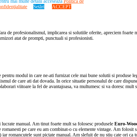
entru mai multe detalii accesează
Politica de
onfidenţialitate
Setări
ACCEPT
e profesionalismul, implicarea si solutiile oferite, apreciem foarte mult
rnizori atat de prompti, punctuali si profesionisti.
pentru modul in care ne-ati furnizat cele mai bune solutii si produse l
alismul de care ati dat dovada. In orice situatie personalul de care dispun
laborari viitoare la fel de avantajoasa, va multumesc si va doresc mult su
e si lucrate manual. Am tinut foarte mult sa folosesc produsele
Euro-Woo
ale romanesti pe care eu am combinat-o cu elemente vintage. Am folosit s
:) iar romancutele sunt pictate manual. Am slefuit de nu stiu cate ori ca 