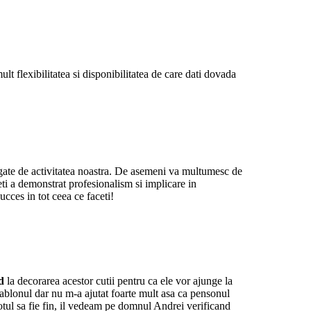
 flexibilitatea si disponibilitatea de care dati dovada
egate de activitatea noastra. De asemeni va multumesc de
eti a demonstrat profesionalism si implicare in
cces in tot ceea ce faceti!
d
la decorarea acestor cutii pentru ca ele vor ajunge la
ablonul dar nu m-a ajutat foarte mult asa ca pensonul
totul sa fie fin, il vedeam pe domnul Andrei verificand