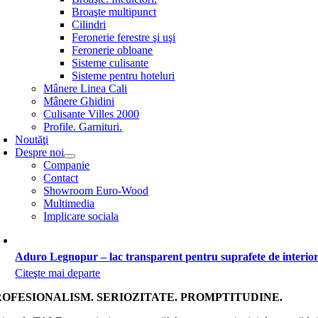
Broaşte multipunct
Cilindri
Feronerie ferestre şi uşi
Feronerie obloane
Sisteme culisante
Sisteme pentru hoteluri
Mânere Linea Cali
Mânere Ghidini
Culisante Villes 2000
Profile. Garnituri.
Noutăţi
Despre noi
Companie
Contact
Showroom Euro-Wood
Multimedia
Implicare sociala
Aduro Legnopur – lac transparent pentru suprafete de interio
Citeşte mai departe
ROFESIONALISM. SERIOZITATE. PROMPTITUDINE.