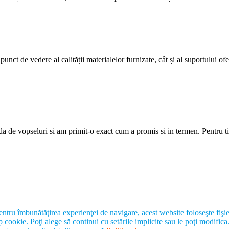
nct de vedere al calității materialelor furnizate, cât și al suportului ofer
de vopseluri si am primit-o exact cum a promis si in termen. Pentru tiner
gialitatea, performanta si respectul! Ca fost angajat al firmei Euro Wood
ez cu drag si acum (dupa 12 ani)! Euro-Wood a ramas familia mea din Iasi
entru îmbunătăţirea experienţei de navigare, acest website foloseşte fişi
ip cookie. Poţi alege să continui cu setările implicite sau le poţi modifica