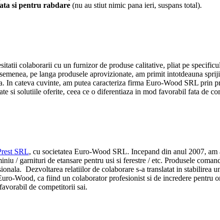
ta si pentru rabdare
(nu au stiut nimic pana ieri, suspans total).
tii colaborarii cu un furnizor de produse calitative, pliat pe specificul
asemenea, pe langa produsele aprovizionate, am primit intotdeauna sprijin
una. In cateva cuvinte, am putea caracteriza firma Euro-Wood SRL prin pro
si solutiile oferite, ceea ce o diferentiaza in mod favorabil fata de com
Prest SRL
, cu societatea Euro-Wood SRL. Incepand din anul 2007, am a
iniu / garnituri de etansare pentru usi si ferestre / etc. Produsele comanda
sionala. Dezvoltarea relatiilor de colaborare s-a translatat in stabilirea un
ro-Wood, ca fiind un colaborator profesionist si de incredere pentru or
 favorabil de competitorii sai.