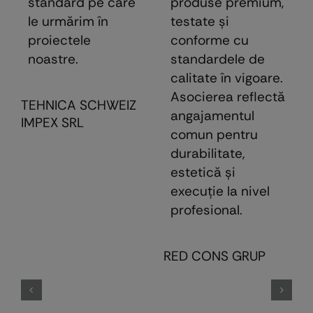
standard pe care
produse premium,
le urmărim în
testate şi
proiectele
conforme cu
noastre.
standardele de
calitate în vigoare.
Asocierea reflectă
TEHNICA SCHWEIZ
angajamentul
IMPEX SRL
comun pentru
durabilitate,
estetică şi
execuţie la nivel
profesional.
E
RED CONS GRUP