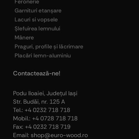
Feronerie
Garnituri etanşare
Lacuri si vopsele
Şlefuirea lemnului
Mânere
Praguri, profile şi lăcrimare
Placări lemn-aluminiu
Contactează-ne!
Podu Iloaiei, Judeţul Iaşi
Str. Budăi, nr. 125 A
Tel.: +4 0232 718 718
Mobil.: +4
0728 718 718
Fax: +4 0232 718 719
Email: shop@euro-wood.ro