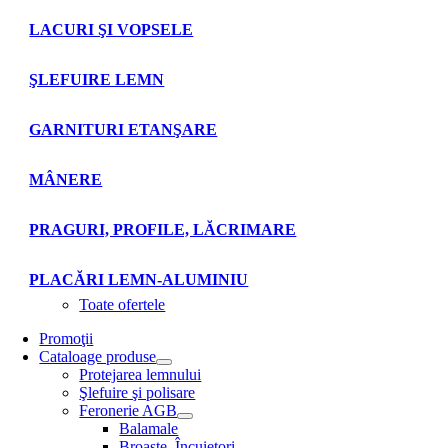
LACURI ŞI VOPSELE
ŞLEFUIRE LEMN
GARNITURI ETANŞARE
MÂNERE
PRAGURI, PROFILE, LĂCRIMARE
PLACĂRI LEMN-ALUMINIU
Toate ofertele
Promoţii
Cataloage produse
Protejarea lemnului
Şlefuire şi polisare
Feronerie AGB
Balamale
Broaşte. Încuietori.