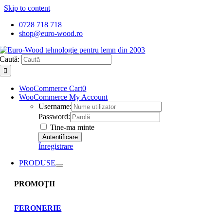
Skip to content
0728 718 718
shop@euro-wood.ro
Caută:
WooCommerce Cart
0
WooCommerce My Account
Username:
Password:
Tine-ma minte
Înregistrare
PRODUSE
PROMOŢII
FERONERIE