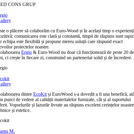
RED CONS GRUP
rgio
allery
ste o plăcere să colaborăm cu Euro-Wood și în același timp o experienț
ozitivă: comunicarea este clară și constantă, timpii de răspuns sunt rapiz
ar echipa este flexibilă și propune mereu soluții care răspund exact
evoilor proiectelor noastre.
olaborarea
Ergio
& Euro-Wood nu doar că funcționează de peste 20 d
ni, ci crește în fiecare zi, construind un parteneriat solid și de încredere.
rgio
cokit
allery
olaborarea dintre
EcoKit
și EuroWood s-a dovedit a fi una benefică, at
in punct de vedere al calității materialelor furnizate, cât și al suportului
ferit. Vopselurile și lazurile livrate au răspuns excelent cerințelor noastr
ehnice și estetice.
cokit
antu M.