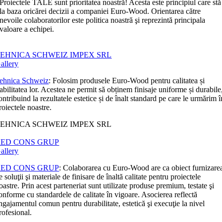
Proiectele TALE sunt prioritatea noastră! Acesta este principiul care stă
la baza oricărei decizii a companiei Euro-Wood. Orientarea către
nevoile colaboratorilor este politica noastră şi reprezintă principala
valoare a echipei.
EHNICA SCHWEIZ IMPEX SRL
allery
ehnica Schweiz
: Folosim produsele Euro-Wood pentru calitatea și
iabilitatea lor. Acestea ne permit să obținem finisaje uniforme și durabile
ontribuind la rezultatele estetice și de înalt standard pe care le urmărim î
roiectele noastre.
EHNICA SCHWEIZ IMPEX SRL
RED CONS GRUP
allery
RED CONS GRUP
: Colaborarea cu Euro-Wood are ca obiect furnizare
e soluţii şi materiale de finisare de înaltă calitate pentru proiectele
oastre. Prin acest parteneriat sunt utilizate produse premium, testate şi
onforme cu standardele de calitate în vigoare. Asocierea reflectă
ngajamentul comun pentru durabilitate, estetică şi execuţie la nivel
rofesional.