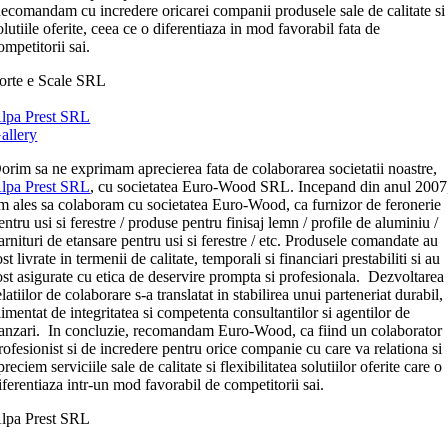
ecomandam cu incredere oricarei companii produsele sale de calitate si
olutiile oferite, ceea ce o diferentiaza in mod favorabil fata de
ompetitorii sai.
orte e Scale SRL
lpa Prest SRL
allery
orim sa ne exprimam aprecierea fata de colaborarea societatii noastre,
lpa Prest SRL
, cu societatea Euro-Wood SRL. Incepand din anul 2007
m ales sa colaboram cu societatea Euro-Wood, ca furnizor de feronerie
entru usi si ferestre / produse pentru finisaj lemn / profile de aluminiu /
arnituri de etansare pentru usi si ferestre / etc. Produsele comandate au
ost livrate in termenii de calitate, temporali si financiari prestabiliti si au
ost asigurate cu etica de deservire prompta si profesionala. Dezvoltarea
elatiilor de colaborare s-a translatat in stabilirea unui parteneriat durabil,
limentat de integritatea si competenta consultantilor si agentilor de
anzari. In concluzie, recomandam Euro-Wood, ca fiind un colaborator
rofesionist si de incredere pentru orice companie cu care va relationa si
preciem serviciile sale de calitate si flexibilitatea solutiilor oferite care o
iferentiaza intr-un mod favorabil de competitorii sai.
lpa Prest SRL