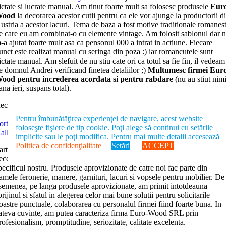
ictate si lucrate manual. Am tinut foarte mult sa folosesc produsele
Eur
Wood
la decorarea acestor cutii pentru ca ele vor ajunge la productorii d
ustria a acestor lacuri. Tema de baza a fost motive traditionale romanest
e care eu am combinat-o cu elemente vintage. Am folosit sablonul dar 
-a ajutat foarte mult asa ca pensonul 000 a intrat in actiune. Fiecare
unct este realizat manual cu seringa din poza :) iar romancutele sunt
ictate manual. Am slefuit de nu stiu cate ori ca totul sa fie fin, il vedeam
e domnul Andrei verificand finetea detaliilor ;)
Multumesc firmei Eur
ood pentru increderea acordata si pentru rabdare
(nu au stiut nim
ana ieri, suspans total).
econditionari by Ana
Pentru îmbunătăţirea experienţei de navigare, acest website
orte e Scale SRL
foloseşte fişiere de tip cookie. Poţi alege să continui cu setările
allery
implicite sau le poţi modifica. Pentru mai multe detalii accesează
Politica de confidenţialitate
Setări
ACCEPT
arteneriatul între
Porte e Scale
şi Euro-Wood SRL a inceput ca urmare 
ecesitatii colaborarii cu un furnizor de produse calitative, pliat pe
pecificul nostru. Produsele aprovizionate de catre noi fac parte din
amele feronerie, manere, garnituri, lacuri si vopsele pentru mobilier. De
semenea, pe langa produsele aprovizionate, am primit intotdeauna
prijinul si sfatul in alegerea celor mai bune solutii pentru solicitarile
oastre punctuale, colaborarea cu personalul firmei fiind foarte buna. In
ateva cuvinte, am putea caracteriza firma Euro-Wood SRL prin
rofesionalism, promptitudine, seriozitate, calitate excelenta.