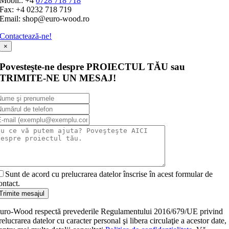
Mobil.: +4
0728 718 718
Fax: +4 0232 718 719
Email: shop@euro-wood.ro
Contactează-ne!
×
Povesteşte-ne despre PROIECTUL TĂU sau
TRIMITE-NE UN MESAJ!
Sunt de acord cu prelucrarea datelor înscrise în acest formular de
ontact.
Trimite mesajul
uro-Wood respectă prevederile Regulamentului 2016/679/UE privind
relucrarea datelor cu caracter personal şi libera circulaţie a acestor date,