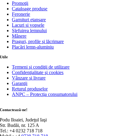
Promoţii
Cataloage produse
Feronerie
Garnituri etanşare
Lacuri si vopsele
Şlefuirea lemnului
Mânere
Praguri, profile şi lăcrimare
Placări lemn-aluminiu
Utile
Termeni şi condiţii de utilizare
Confidenţialitate şi cookies
Vânzare şi livrare
Garanţii
Returul produselor
ANPC – Protecţia consumatorului
Contactează-ne!
Podu Iloaiei, Judeţul Iaşi
Str. Budăi, nr. 125 A
Tel.: +4 0232 718 718