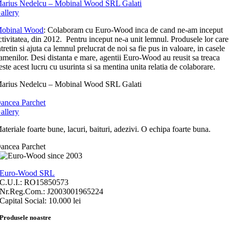
arius Nedelcu – Mobinal Wood SRL Galati
allery
obinal Wood
: Colaboram cu Euro-Wood inca de cand ne-am inceput
ctivitatea, din 2012. Pentru inceput ne-a unit lemnul. Produsele lor care
ntretin si ajuta ca lemnul prelucrat de noi sa fie pus in valoare, in casele
amenilor. Desi distanta e mare, agentii Euro-Wood au reusit sa treaca
este acest lucru cu usurinta si sa mentina unita relatia de colaborare.
arius Nedelcu – Mobinal Wood SRL Galati
ancea Parchet
allery
ateriale foarte bune, lacuri, baituri, adezivi. O echipa foarte buna.
ancea Parchet
Euro-Wood SRL
C.U.I.: RO15850573
Nr.Reg.Com.: J2003001965224
Capital Social: 10.000 lei
Produsele noastre