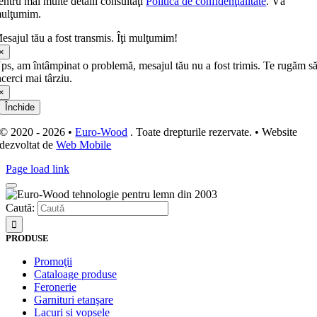
entru mai multe detalii consultaţi
Politica de confidenţialitate
. Vă
ulţumim.
esajul tău a fost transmis. Îţi mulţumim!
×
ps, am întâmpinat o problemă, mesajul tău nu a fost trimis. Te rugăm s
ncerci mai târziu.
×
Închide
© 2020 - 2026 •
Euro-Wood
. Toate drepturile rezervate. • Website
dezvoltat de
Web Mobile
Page load link
Caută:
PRODUSE
Promoţii
Cataloage produse
Feronerie
Garnituri etanşare
Lacuri si vopsele