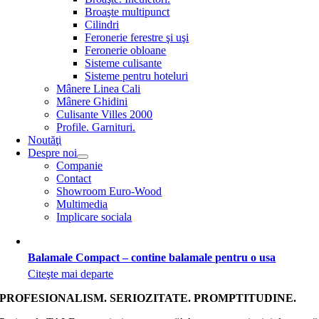
Broaşte multipunct
Cilindri
Feronerie ferestre şi uşi
Feronerie obloane
Sisteme culisante
Sisteme pentru hoteluri
Mânere Linea Cali
Mânere Ghidini
Culisante Villes 2000
Profile. Garnituri.
Noutăţi
Despre noi
Companie
Contact
Showroom Euro-Wood
Multimedia
Implicare sociala
Balamale Compact – contine balamale pentru o usa
Citeşte mai departe
PROFESIONALISM. SERIOZITATE. PROMPTITUDINE.