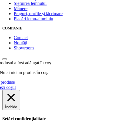
Şlefuirea lemnului
Mânere
Praguri, profile şi lăcrimare
Placări lemn-aluminiu
COMPANIE
Contact
Noutăţi
Showroom
rodusul a fost adăugat în coş.
Nu ai niciun produs în coș.
produse
ezi coşul
Închide
Setări confidenţialitate