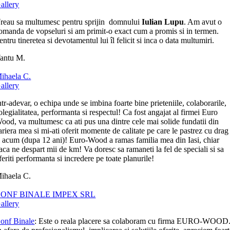
allery
reau sa multumesc pentru sprijin domnului
Iulian Lupu
. Am avut o
omanda de vopseluri si am primit-o exact cum a promis si in termen.
entru tineretea si devotamentul lui îl felicit si inca o data multumiri.
antu M.
ihaela C.
allery
ntr-adevar, o echipa unde se imbina foarte bine prieteniile, colaborarile,
olegialitatea, performanta si respectul! Ca fost angajat al firmei Euro
ood, va multumesc ca ati pus una dintre cele mai solide fundatii din
ariera mea si mi-ati oferit momente de calitate pe care le pastrez cu drag
i acum (dupa 12 ani)! Euro-Wood a ramas familia mea din Iasi, chiar
aca ne despart mii de km! Va doresc sa ramaneti la fel de speciali si sa
feriti performanta si incredere pe toate planurile!
ihaela C.
ONF BINALE IMPEX SRL
allery
onf Binale
: Este o reala placere sa colaboram cu firma EURO-WOOD