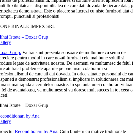
n afara de profesionalismul, implicarea si solutiile oferite, apreciem foar
ult flexibilitatea si disponibilitatea de care dati dovada de fiecare data, p
eriozitatea demonstrata. Este o placere sa lucrezi cu niste furnizori atat 
rompti, punctuali si profesionisti.
ONF BINALE IMPEX SRL
ihai Istrate – Doxar Grup
allery
oxar Grup:
Va transmit prezenta scrisoare de multumire ca semn de
preciere pentru modul in care ne-ati furnizat cele mai bune solutii si
roduse legate de activitatea noastra. De asemeni va multumesc de felul 
are ati tratat problemele aparute pe parcursul colaborarii si
rofesionalismul de care ati dat dovada. In orice situatie personalul de ca
ispuneti a demonstrat profesionalism si implicare in solutionarea cat ma
una si mai rapida a cerintelor noastre. In speranta unei colaborari viitoa
a fel de avantajoasa, va multumesc si va doresc mult succes in tot ceea c
aceti!
ihai Istrate – Doxar Grup
econditionari by Ana
allery
roiectul
Reconditionari by Ana
: Cutii bijuterii cu motive traditionale