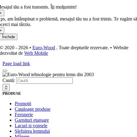
esajul tău a fost transmis. Îţi mulţumim!
×
ps, am întâmpinat o problemă, mesajul tău nu a fost trimis. Te rugăm s
ncerci mai târziu.
×
Închide
© 2020 - 2026 •
Euro-Wood
. Toate drepturile rezervate. • Website
dezvoltat de
Web Mobile
Page load link
Caută:
PRODUSE
Promoţii
Cataloage produse
Feronerie
Garnituri etanşare
Lacuri si vopsele
Şlefuirea lemnului
Mânere