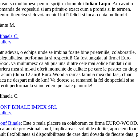
reau sa multumesc pentru sprijin domnului
Iulian Lupu
. Am avut o
omanda de vopseluri si am primit-o exact cum a promis si in termen.
entru tineretea si devotamentul lui îl felicit si inca o data multumiri.
antu M.
ihaela C.
allery
ntr-adevar, o echipa unde se imbina foarte bine prieteniile, colaborarile,
olegialitatea, performanta si respectul! Ca fost angajat al firmei Euro
ood, va multumesc ca ati pus una dintre cele mai solide fundatii din
ariera mea si mi-ati oferit momente de calitate pe care le pastrez cu drag
i acum (dupa 12 ani)! Euro-Wood a ramas familia mea din Iasi, chiar
aca ne despart mii de km! Va doresc sa ramaneti la fel de speciali si sa
feriti performanta si incredere pe toate planurile!
ihaela C.
ONF BINALE IMPEX SRL
allery
onf Binale
: Este o reala placere sa colaboram cu firma EURO-WOOD
n afara de profesionalismul, implicarea si solutiile oferite, apreciem foar
ult flexibilitatea si disponibilitatea de care dati dovada de fiecare data, p