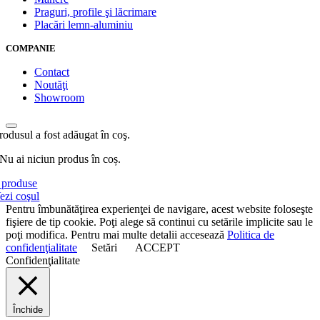
Praguri, profile şi lăcrimare
Placări lemn-aluminiu
COMPANIE
Contact
Noutăţi
Showroom
rodusul a fost adăugat în coş.
Nu ai niciun produs în coș.
produse
ezi coşul
Pentru îmbunătăţirea experienţei de navigare, acest website foloseşte
fişiere de tip cookie. Poţi alege să continui cu setările implicite sau le
poţi modifica. Pentru mai multe detalii accesează
Politica de
confidenţialitate
Setări
ACCEPT
Confidenţialitate
Închide