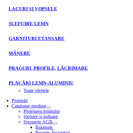
LACURI ŞI VOPSELE
ŞLEFUIRE LEMN
GARNITURI ETANŞARE
MÂNERE
PRAGURI, PROFILE, LĂCRIMARE
PLACĂRI LEMN-ALUMINIU
Toate ofertele
Promoţii
Cataloage produse
Protejarea lemnului
Şlefuire şi polisare
Feronerie AGB
Balamale
Broaşte. Încuietori.