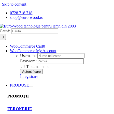
Skip to content
0728 718 718
shop@euro-wood.ro
Caută:
WooCommerce Cart
0
WooCommerce My Account
Username:
Password:
Tine-ma minte
Înregistrare
PRODUSE
PROMOŢII
FERONERIE