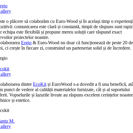
rgio
allery
ste o plăcere să colaborăm cu Euro-Wood și în același timp o experienț
ozitivă: comunicarea este clară și constantă, timpii de răspuns sunt rapiz
ar echipa este flexibilă și propune mereu soluții care răspund exact
evoilor proiectelor noastre.
olaborarea
Ergio
& Euro-Wood nu doar că funcționează de peste 20 d
ni, ci crește în fiecare zi, construind un parteneriat solid și de încredere.
rgio
cokit
allery
olaborarea dintre
EcoKit
și EuroWood s-a dovedit a fi una benefică, at
in punct de vedere al calității materialelor furnizate, cât și al suportului
ferit. Vopselurile și lazurile livrate au răspuns excelent cerințelor noastr
ehnice și estetice.
cokit
antu M.
allery