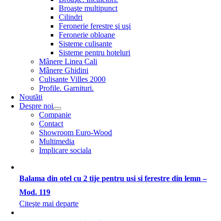
Broaşte multipunct
Cilindri
Feronerie ferestre şi uşi
Feronerie obloane
Sisteme culisante
Sisteme pentru hoteluri
Mânere Linea Cali
Mânere Ghidini
Culisante Villes 2000
Profile. Garnituri.
Noutăţi
Despre noi
Companie
Contact
Showroom Euro-Wood
Multimedia
Implicare sociala
Balama din otel cu 2 tije pentru usi si ferestre din lemn –
Mod. 119
Citeşte mai departe