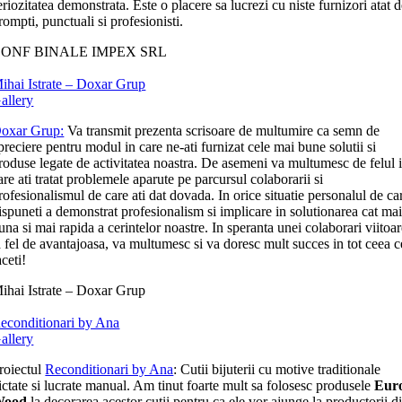
eriozitatea demonstrata. Este o placere sa lucrezi cu niste furnizori atat 
rompti, punctuali si profesionisti.
ONF BINALE IMPEX SRL
ihai Istrate – Doxar Grup
allery
oxar Grup:
Va transmit prezenta scrisoare de multumire ca semn de
preciere pentru modul in care ne-ati furnizat cele mai bune solutii si
roduse legate de activitatea noastra. De asemeni va multumesc de felul 
are ati tratat problemele aparute pe parcursul colaborarii si
rofesionalismul de care ati dat dovada. In orice situatie personalul de ca
ispuneti a demonstrat profesionalism si implicare in solutionarea cat ma
una si mai rapida a cerintelor noastre. In speranta unei colaborari viitoa
a fel de avantajoasa, va multumesc si va doresc mult succes in tot ceea c
aceti!
ihai Istrate – Doxar Grup
econditionari by Ana
allery
roiectul
Reconditionari by Ana
: Cutii bijuterii cu motive traditionale
ictate si lucrate manual. Am tinut foarte mult sa folosesc produsele
Eur
Wood
la decorarea acestor cutii pentru ca ele vor ajunge la productorii d