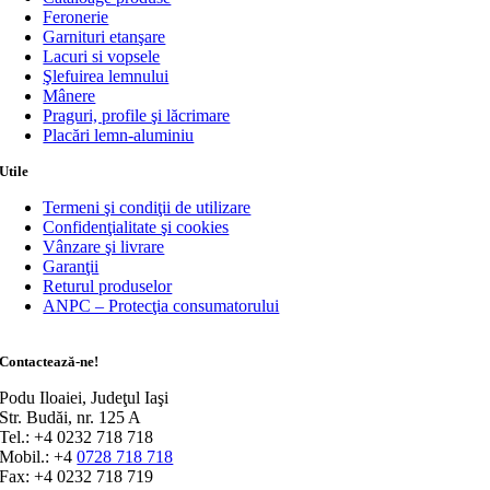
Feronerie
Garnituri etanşare
Lacuri si vopsele
Şlefuirea lemnului
Mânere
Praguri, profile şi lăcrimare
Placări lemn-aluminiu
Utile
Termeni şi condiţii de utilizare
Confidenţialitate şi cookies
Vânzare şi livrare
Garanţii
Returul produselor
ANPC – Protecţia consumatorului
Contactează-ne!
Podu Iloaiei, Judeţul Iaşi
Str. Budăi, nr. 125 A
Tel.: +4 0232 718 718
Mobil.: +4
0728 718 718
Fax: +4 0232 718 719