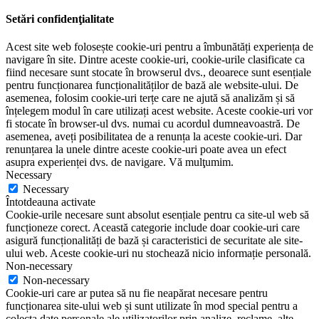
Setări confidenţialitate
Acest site web folosește cookie-uri pentru a îmbunătăți experiența de
navigare în site. Dintre aceste cookie-uri, cookie-urile clasificate ca
fiind necesare sunt stocate în browserul dvs., deoarece sunt esențiale
pentru funcționarea funcționalităților de bază ale website-ului. De
asemenea, folosim cookie-uri terțe care ne ajută să analizăm și să
înțelegem modul în care utilizați acest website. Aceste cookie-uri vor
fi stocate în browser-ul dvs. numai cu acordul dumneavoastră. De
asemenea, aveți posibilitatea de a renunța la aceste cookie-uri. Dar
renunțarea la unele dintre aceste cookie-uri poate avea un efect
asupra experienței dvs. de navigare. Vă mulţumim.
Necessary
Necessary
Întotdeauna activate
Cookie-urile necesare sunt absolut esențiale pentru ca site-ul web să
funcționeze corect. Această categorie include doar cookie-uri care
asigură funcționalități de bază și caracteristici de securitate ale site-
ului web. Aceste cookie-uri nu stochează nicio informație personală.
Non-necessary
Non-necessary
Cookie-uri care ar putea să nu fie neapărat necesare pentru
funcționarea site-ului web și sunt utilizate în mod special pentru a
colecta date personale ale utilizatorilor prin analize, reclame, alte