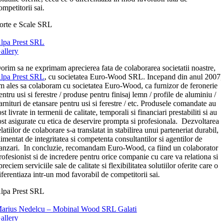
ompetitorii sai.
orte e Scale SRL
lpa Prest SRL
allery
orim sa ne exprimam aprecierea fata de colaborarea societatii noastre,
lpa Prest SRL
, cu societatea Euro-Wood SRL. Incepand din anul 2007
m ales sa colaboram cu societatea Euro-Wood, ca furnizor de feronerie
entru usi si ferestre / produse pentru finisaj lemn / profile de aluminiu /
arnituri de etansare pentru usi si ferestre / etc. Produsele comandate au
ost livrate in termenii de calitate, temporali si financiari prestabiliti si au
ost asigurate cu etica de deservire prompta si profesionala. Dezvoltarea
elatiilor de colaborare s-a translatat in stabilirea unui parteneriat durabil,
limentat de integritatea si competenta consultantilor si agentilor de
anzari. In concluzie, recomandam Euro-Wood, ca fiind un colaborator
rofesionist si de incredere pentru orice companie cu care va relationa si
preciem serviciile sale de calitate si flexibilitatea solutiilor oferite care o
iferentiaza intr-un mod favorabil de competitorii sai.
lpa Prest SRL
arius Nedelcu – Mobinal Wood SRL Galati
allery