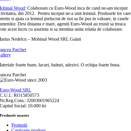
obinal Wood
: Colaboram cu Euro-Wood inca de cand ne-am inceput
ctivitatea, din 2012. Pentru inceput ne-a unit lemnul. Produsele lor care
ntretin si ajuta ca lemnul prelucrat de noi sa fie pus in valoare, in casele
amenilor. Desi distanta e mare, agentii Euro-Wood au reusit sa treaca
este acest lucru cu usurinta si sa mentina unita relatia de colaborare.
arius Nedelcu – Mobinal Wood SRL Galati
ancea Parchet
allery
ateriale foarte bune, lacuri, baituri, adezivi. O echipa foarte buna.
ancea Parchet
Euro-Wood SRL
C.U.I.: RO15850573
Nr.Reg.Com.: J2003001965224
Capital Social: 10.000 lei
Produsele noastre
Promoţii
Cataloage produse