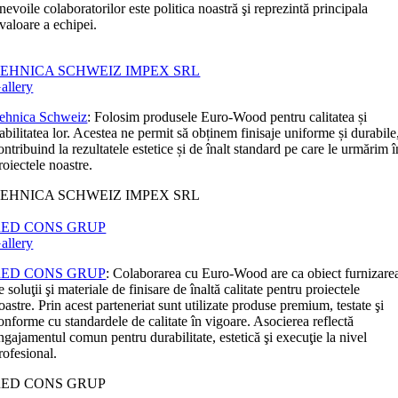
nevoile colaboratorilor este politica noastră şi reprezintă principala
valoare a echipei.
EHNICA SCHWEIZ IMPEX SRL
allery
ehnica Schweiz
: Folosim produsele Euro-Wood pentru calitatea și
iabilitatea lor. Acestea ne permit să obținem finisaje uniforme și durabile
ontribuind la rezultatele estetice și de înalt standard pe care le urmărim î
roiectele noastre.
EHNICA SCHWEIZ IMPEX SRL
RED CONS GRUP
allery
RED CONS GRUP
: Colaborarea cu Euro-Wood are ca obiect furnizare
e soluţii şi materiale de finisare de înaltă calitate pentru proiectele
oastre. Prin acest parteneriat sunt utilizate produse premium, testate şi
onforme cu standardele de calitate în vigoare. Asocierea reflectă
ngajamentul comun pentru durabilitate, estetică şi execuţie la nivel
rofesional.
RED CONS GRUP