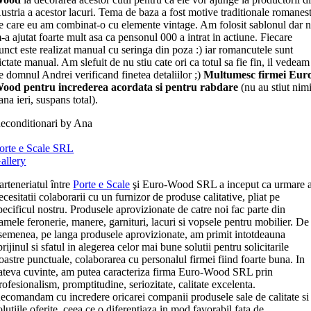
ustria a acestor lacuri. Tema de baza a fost motive traditionale romanest
e care eu am combinat-o cu elemente vintage. Am folosit sablonul dar 
-a ajutat foarte mult asa ca pensonul 000 a intrat in actiune. Fiecare
unct este realizat manual cu seringa din poza :) iar romancutele sunt
ictate manual. Am slefuit de nu stiu cate ori ca totul sa fie fin, il vedeam
e domnul Andrei verificand finetea detaliilor ;)
Multumesc firmei Eur
ood pentru increderea acordata si pentru rabdare
(nu au stiut nim
ana ieri, suspans total).
econditionari by Ana
orte e Scale SRL
allery
arteneriatul între
Porte e Scale
şi Euro-Wood SRL a inceput ca urmare 
ecesitatii colaborarii cu un furnizor de produse calitative, pliat pe
pecificul nostru. Produsele aprovizionate de catre noi fac parte din
amele feronerie, manere, garnituri, lacuri si vopsele pentru mobilier. De
semenea, pe langa produsele aprovizionate, am primit intotdeauna
prijinul si sfatul in alegerea celor mai bune solutii pentru solicitarile
oastre punctuale, colaborarea cu personalul firmei fiind foarte buna. In
ateva cuvinte, am putea caracteriza firma Euro-Wood SRL prin
rofesionalism, promptitudine, seriozitate, calitate excelenta.
ecomandam cu incredere oricarei companii produsele sale de calitate si
olutiile oferite, ceea ce o diferentiaza in mod favorabil fata de