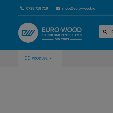
Skip
0728 718 718
shop@euro-wood.ro
to
content
Caută
PRODUSE