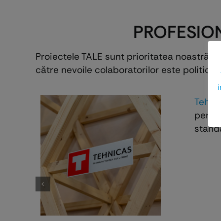
PROFESION
Proiectele TALE sunt prioritatea noastră! 
către nevoile colaboratorilor este politica 
i
Tehni
permit
standa