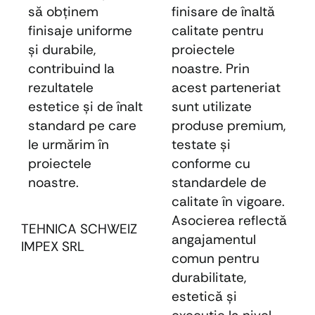
să obținem
finisare de înaltă
finisaje uniforme
calitate pentru
și durabile,
proiectele
contribuind la
noastre. Prin
rezultatele
acest parteneriat
estetice și de înalt
sunt utilizate
standard pe care
produse premium,
le urmărim în
testate şi
proiectele
conforme cu
noastre.
standardele de
calitate în vigoare.
Asocierea reflectă
TEHNICA SCHWEIZ
angajamentul
IMPEX SRL
comun pentru
durabilitate,
estetică şi