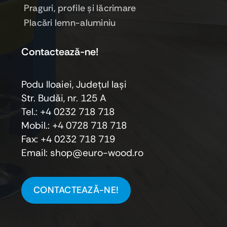
Praguri, profile şi lăcrimare
Placări lemn-aluminiu
Contactează-ne!
Podu Iloaiei, Judeţul Iaşi
Str. Budăi, nr. 125 A
Tel.: +4 0232 718 718
Mobil.: +4
0728 718 718
Fax: +4 0232 718 719
Email: shop@euro-wood.ro
CONTACTEAZĂ-NE!