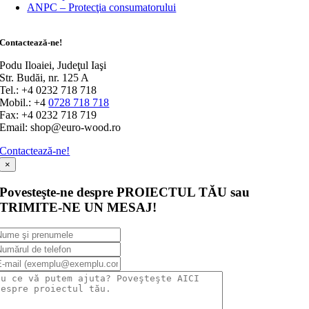
ANPC – Protecţia consumatorului
Contactează-ne!
Podu Iloaiei, Judeţul Iaşi
Str. Budăi, nr. 125 A
Tel.: +4 0232 718 718
Mobil.: +4
0728 718 718
Fax: +4 0232 718 719
Email: shop@euro-wood.ro
Contactează-ne!
×
Povesteşte-ne despre PROIECTUL TĂU sau
TRIMITE-NE UN MESAJ!