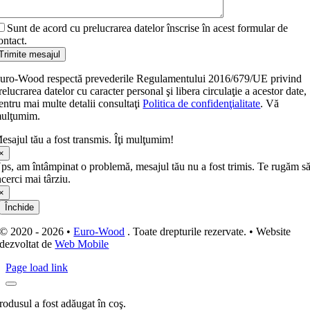
Sunt de acord cu prelucrarea datelor înscrise în acest formular de
ontact.
Trimite mesajul
uro-Wood respectă prevederile Regulamentului 2016/679/UE privind
relucrarea datelor cu caracter personal şi libera circulaţie a acestor date,
entru mai multe detalii consultaţi
Politica de confidenţialitate
. Vă
ulţumim.
esajul tău a fost transmis. Îţi mulţumim!
×
ps, am întâmpinat o problemă, mesajul tău nu a fost trimis. Te rugăm s
ncerci mai târziu.
×
Închide
© 2020 - 2026 •
Euro-Wood
. Toate drepturile rezervate. • Website
dezvoltat de
Web Mobile
Page load link
rodusul a fost adăugat în coş.