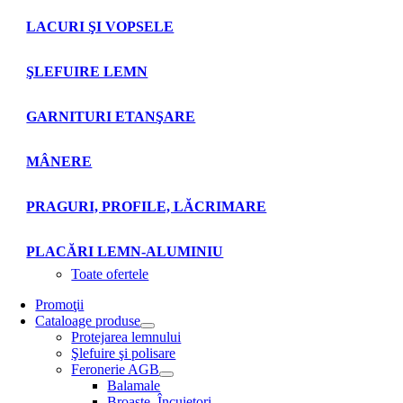
LACURI ŞI VOPSELE
ŞLEFUIRE LEMN
GARNITURI ETANŞARE
MÂNERE
PRAGURI, PROFILE, LĂCRIMARE
PLACĂRI LEMN-ALUMINIU
Toate ofertele
Promoţii
Cataloage produse
Protejarea lemnului
Şlefuire şi polisare
Feronerie AGB
Balamale
Broaşte. Încuietori.