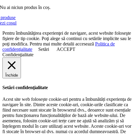
Nu ai niciun produs în coș.
produse
ezi coşul
Pentru îmbunătăţirea experienţei de navigare, acest website foloseşte
fişiere de tip cookie. Poţi alege să continui cu setările implicite sau le
poţi modifica. Pentru mai multe detalii accesează
Politica de
confidenţialitate
Setări
ACCEPT
Confidenţialitate
Închide
Setări confidenţialitate
Acest site web folosește cookie-uri pentru a îmbunătăți experiența de
navigare în site. Dintre aceste cookie-uri, cookie-urile clasificate ca
fiind necesare sunt stocate în browserul dvs., deoarece sunt esențiale
pentru funcționarea funcționalităților de bază ale website-ului. De
asemenea, folosim cookie-uri terțe care ne ajută să analizăm și să
înțelegem modul în care utilizați acest website. Aceste cookie-uri vor
fi stocate în browser-ul dvs. numai cu acordul dumneavoastră. De