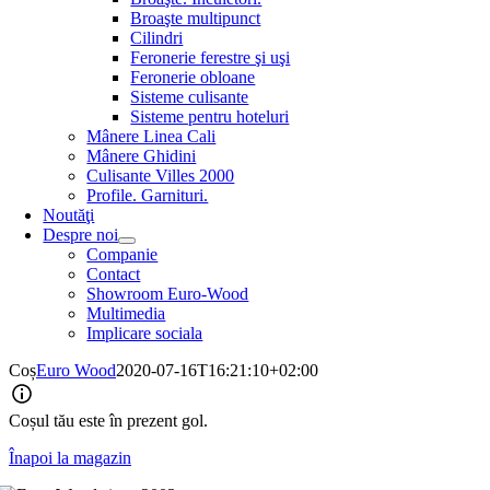
Broaşte multipunct
Cilindri
Feronerie ferestre şi uşi
Feronerie obloane
Sisteme culisante
Sisteme pentru hoteluri
Mânere Linea Cali
Mânere Ghidini
Culisante Villes 2000
Profile. Garnituri.
Noutăţi
Despre noi
Companie
Contact
Showroom Euro-Wood
Multimedia
Implicare sociala
Coș
Euro Wood
2020-07-16T16:21:10+02:00
Coșul tău este în prezent gol.
Înapoi la magazin