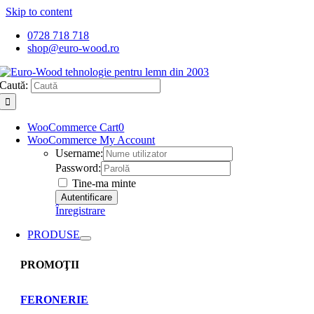
Skip to content
0728 718 718
shop@euro-wood.ro
Caută:
WooCommerce Cart
0
WooCommerce My Account
Username:
Password:
Tine-ma minte
Înregistrare
PRODUSE
PROMOŢII
FERONERIE