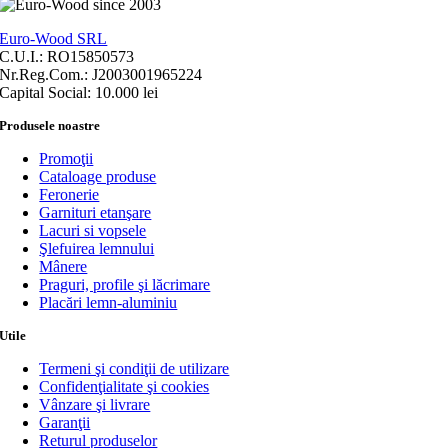
Euro-Wood SRL
C.U.I.: RO15850573
Nr.Reg.Com.: J2003001965224
Capital Social: 10.000 lei
Produsele noastre
Promoţii
Cataloage produse
Feronerie
Garnituri etanşare
Lacuri si vopsele
Şlefuirea lemnului
Mânere
Praguri, profile şi lăcrimare
Placări lemn-aluminiu
Utile
Termeni şi condiţii de utilizare
Confidenţialitate şi cookies
Vânzare şi livrare
Garanţii
Returul produselor