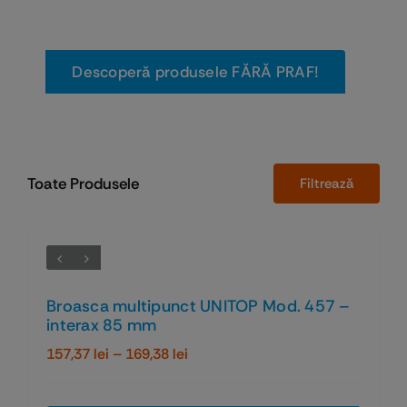
prafului!
Descoperă produsele FĂRĂ PRAF!
Toate Produsele
Filtrează
Broasca multipunct UNITOP Mod. 457 –
interax 85 mm
Interval
157,37
lei
–
169,38
lei
de
prețuri: