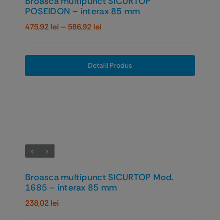
Broasca multipunct SICURTOP
POSEIDON – interax 85 mm
Interval
475,92
lei
–
586,92
lei
de
prețuri:
475,92 lei
Detalii Produs
până
la
586,92 lei
Broasca multipunct SICURTOP Mod.
1685 – interax 85 mm
238,02
lei