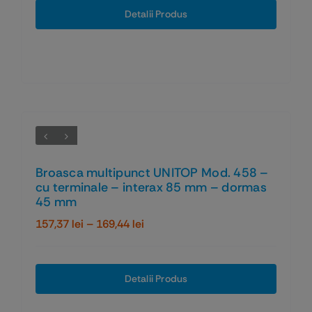
157,37 lei
Detalii Produs
până
la
169,38 lei
Broasca multipunct UNITOP Mod. 458 –
cu terminale – interax 85 mm – dormas
45 mm
Interval
157,37
lei
–
169,44
lei
de
prețuri:
157,37 lei
Detalii Produs
până
la