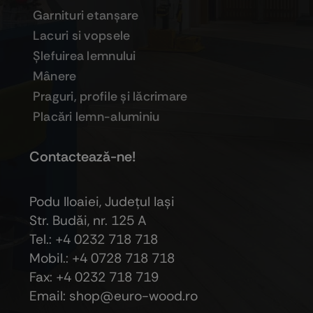
Garnituri etanşare
Lacuri si vopsele
Şlefuirea lemnului
Mânere
Praguri, profile şi lăcrimare
Placări lemn-aluminiu
Contactează-ne!
Podu Iloaiei, Judeţul Iaşi
Str. Budăi, nr. 125 A
Tel.: +4 0232 718 718
Mobil.: +4
0728 718 718
Fax: +4 0232 718 719
Email: shop@euro-wood.ro