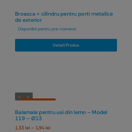
Broasca + cilindru pentru porti metalice
de exterior
Disponibil pentru pre-comenzi
Detalii Produs
Economiseşti 47%
Balamale pentru usi din lemn – Model
119 – Ø13
Interval
1,33
lei
–
1,94
lei