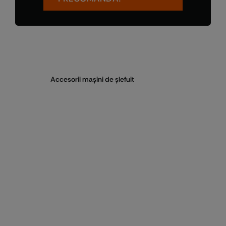
Accesorii maşini de şlefuit
Pentru sănătatea
TA, pentru timpul
petrecut cu ai tăi,
lucrează fără grija