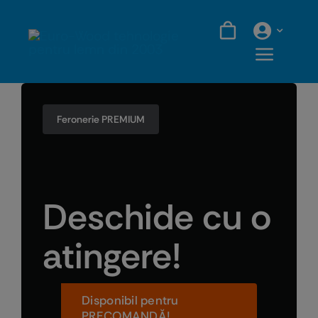
Skip
to
content
Feronerie PREMIUM
Deschide cu o
atingere!
Disponibil pentru
PRECOMANDĂ!