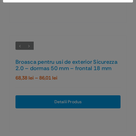
Broasca pentru usi de exterior Sicurezza
2.0 – dormas 50 mm – frontal 18 mm
Interval
68,38
lei
–
86,01
lei
de
prețuri:
68,38 lei
Detalii Produs
până
la
86,01 lei