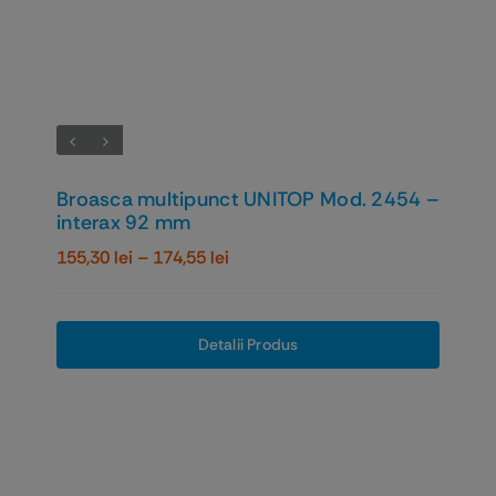
169,44 lei
Broasca multipunct UNITOP Mod. 2454 –
interax 92 mm
Interval
155,30
lei
–
174,55
lei
de
prețuri:
155,30 lei
Detalii Produs
până
la
174,55 lei