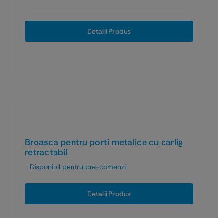
de
prețuri:
1,33 lei
Detalii Produs
până
la
1,94 lei
Broasca pentru porti metalice cu carlig
retractabil
Disponibil pentru pre-comenzi
Detalii Produs