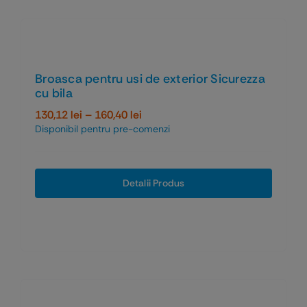
Broasca pentru usi de exterior Sicurezza
cu bila
Interval
130,12
lei
–
160,40
lei
de
Disponibil pentru pre-comenzi
prețuri:
130,12 lei
până
Detalii Produs
la
160,40 lei