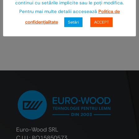
continui cu setările implicite sau le poţi modifica.
Pentru mai multe detalii accesează
Politica de
TEHNICA SCHWEIZ IMPEX SRL
confidenţialitate
Setări
ACCEPT
Euro-Wood SRL
C.U.I.: RO15850573