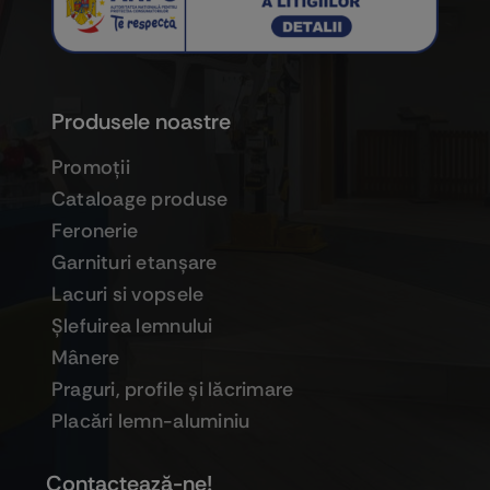
Produsele noastre
Promoţii
Cataloage produse
Feronerie
Garnituri etanşare
Lacuri si vopsele
Şlefuirea lemnului
Mânere
Praguri, profile şi lăcrimare
Placări lemn-aluminiu
Contactează-ne!