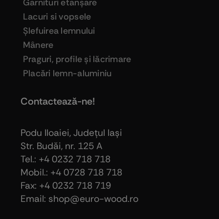
Garnituri etanşare
Lacuri si vopsele
Şlefuirea lemnului
Mânere
Praguri, profile şi lăcrimare
Placări lemn-aluminiu
Contactează-ne!
Podu Iloaiei, Judeţul Iaşi
Str. Budăi, nr. 125 A
Tel.: +4 0232 718 718
Mobil.: +4
0728 718 718
Fax: +4 0232 718 719
Email: shop@euro-wood.ro