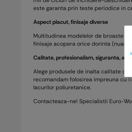
mii de cicluri de inchidere-deschidere
este garanta prin teste periodice in c
Aspect placut, finisaje diverse
Multitudinea modelelor de broaste AGB
finisaje acopera orice dorinta (nuante
i
Calitate, profesionalism, siguranta, ele
Alege produsele de inalta calitate dis
recomandam folosirea impreuna cu
b
lacurilor poliuretanice.
Contacteaza-ne! Specialistii Euro-Woo