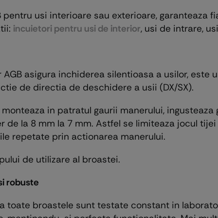
tru usi interioare sau exterioare, garanteaza fia
tii:
incuietori pentru usi de interior
, usi de intrare, us
r AGB asigura inchiderea silentioasa a usilor, este
ctie de directia de deschidere a usii (DX/SX).
onteaza in patratul gaurii manerului, ingusteaza g
r de la 8 mm la 7 mm. Astfel se limiteaza jocul tijei
ile repetate prin actionarea manerului.
lui de utilizare al broastei.
si robuste
 toate broastele sunt testate constant in laborato