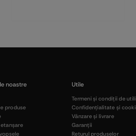
le noastre
Utile
Termeni şi condiţii de util
ge produse
Confidenţialitate şi cook
e
Vânzare şi livrare
 etanşare
Garanţii
 vopsele
Returul produselor