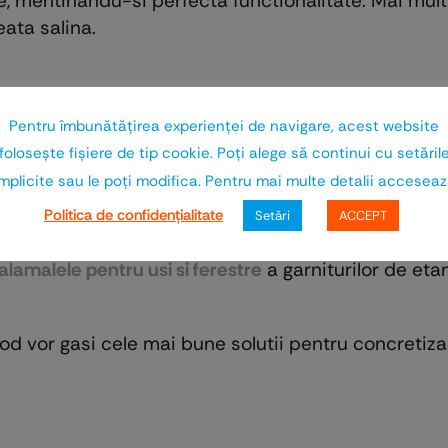
, mentinandu-si perfecta functionalitate. Mai mult c
eata salina.
 raspunde oricaror solicitari ale arhitectilor (asp
Pentru îmbunătăţirea experienţei de navigare, acest website
 RAL, auriu, bronzat, inox sau cromat).
foloseşte fişiere de tip cookie. Poţi alege să continui cu setăril
mplicite sau le poţi modifica. Pentru mai multe detalii accesea
ganta.
Politica de confidenţialitate
Setări
ACCEPT
tribuite de Euro-Wood si vei avea cu siguranta clien
alamalele pentru usi si ferestre
a garniturilor de eta
d vor gasi cele mai bune solutii pentru concretizar