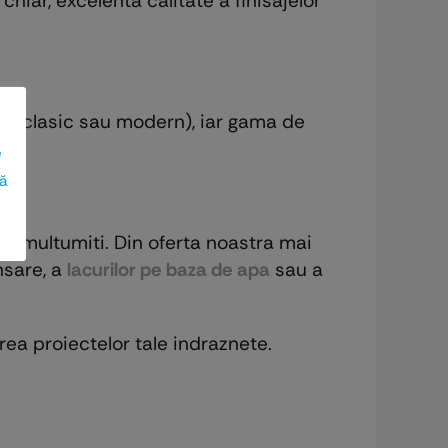
hiar, excelenta calitate a finisajelor
ect clasic sau modern), iar gama de
e
ză
ti multumiti. Din oferta noastra mai
nsare, a
lacurilor pe baza de apa
sau a
ea proiectelor tale indraznete.