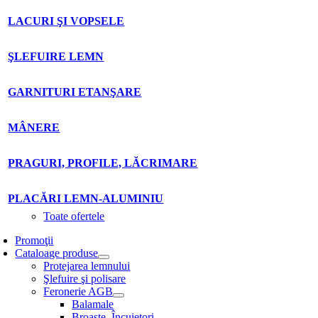
LACURI ŞI VOPSELE
ŞLEFUIRE LEMN
GARNITURI ETANŞARE
MÂNERE
PRAGURI, PROFILE, LĂCRIMARE
PLACĂRI LEMN-ALUMINIU
Toate ofertele
Promoţii
Cataloage produse
Protejarea lemnului
Şlefuire şi polisare
Feronerie AGB
Balamale
Broaşte. Încuietori.