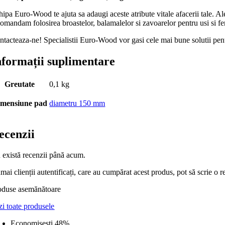
ipa Euro-Wood te ajuta sa adaugi aceste atribute vitale afacerii tale. Al
omandam folosirea broastelor, balamalelor si zavoarelor pentru usi si fere
ntacteaza-ne! Specialistii Euro-Wood vor gasi cele mai bune solutii pentr
nformații suplimentare
Greutate
0,1 kg
imensiune pad
diametru 150 mm
ecenzii
 există recenzii până acum.
ai clienții autentificați, care au cumpărat acest produs, pot să scrie o r
oduse asemănătoare
zi toate produsele
Economiseşti 48%