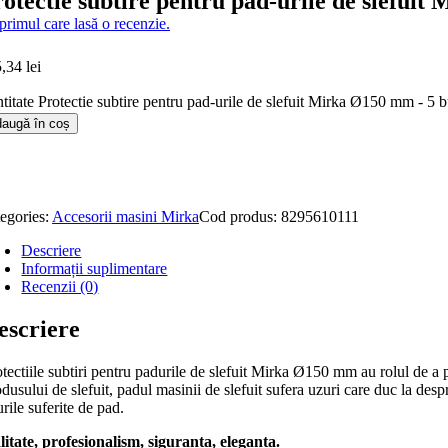
otectie subtire pentru pad-urile de slefuit
 primul care lasă o recenzie.
5,34
lei
titate Protectie subtire pentru pad-urile de slefuit Mirka Ø150 mm - 5 b
augă în coș
egories:
Accesorii masini Mirka
Cod produs:
8295610111
Descriere
Informații suplimentare
Recenzii (0)
escriere
tectiile subtiri pentru padurile de slefuit Mirka Ø150 mm au rolul de a 
dusului de slefuit, padul masinii de slefuit sufera uzuri care duc la des
rile suferite de pad.
litate, profesionalism, siguranta, eleganta.