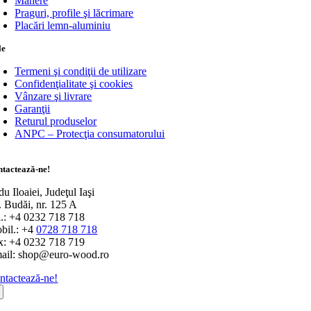
Mânere
Praguri, profile şi lăcrimare
Placări lemn-aluminiu
le
Termeni şi condiţii de utilizare
Confidenţialitate şi cookies
Vânzare şi livrare
Garanţii
Returul produselor
ANPC – Protecţia consumatorului
tactează-ne!
u Iloaiei, Judeţul Iaşi
r. Budăi, nr. 125 A
l.: +4 0232 718 718
bil.: +4
0728 718 718
x: +4 0232 718 719
ail: shop@euro-wood.ro
ntactează-ne!