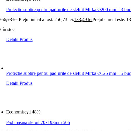
Protectie subtire pentru pad-urile de slefuit Mirka Ø200 mm – 3 buc
256,73
lei
Prețul inițial a fost: 256,73 lei.
133,49
lei
Prețul curent este: 13
3 în stoc
Detalii Produs
Protectie subtire pentru pad-urile de slefuit Mirka Ø125 mm – 5 buc
Detalii Produs
Economiseşti 48%
Pad masina slefuit 70x198mm 56h