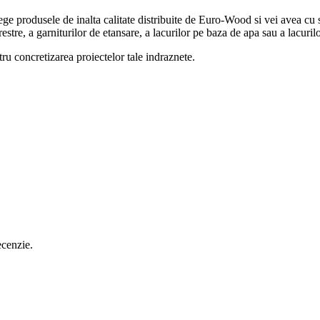
ege produsele de inalta calitate distribuite de Euro-Wood si vei avea cu 
stre, a garniturilor de etansare, a lacurilor pe baza de apa sau a lacuril
u concretizarea proiectelor tale indraznete.
ecenzie.