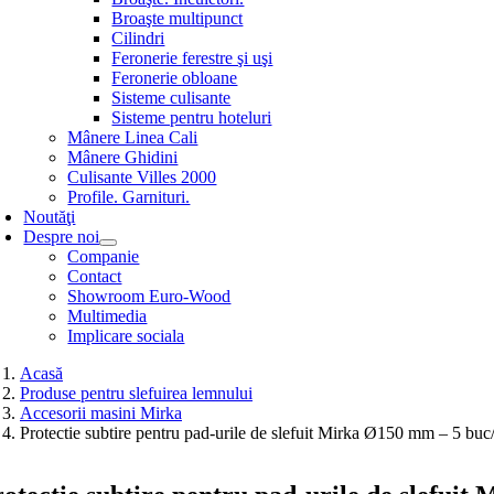
Broaşte multipunct
Cilindri
Feronerie ferestre şi uşi
Feronerie obloane
Sisteme culisante
Sisteme pentru hoteluri
Mânere Linea Cali
Mânere Ghidini
Culisante Villes 2000
Profile. Garnituri.
Noutăţi
Despre noi
Companie
Contact
Showroom Euro-Wood
Multimedia
Implicare sociala
Acasă
Produse pentru slefuirea lemnului
Accesorii masini Mirka
Protectie subtire pentru pad-urile de slefuit Mirka Ø150 mm – 5 buc/