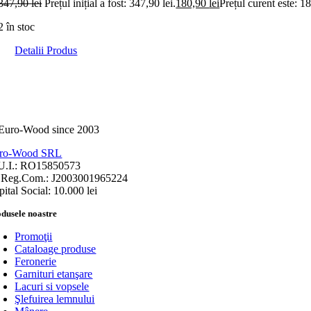
347,90
lei
Prețul inițial a fost: 347,90 lei.
180,90
lei
Prețul curent este: 18
2 în stoc
Detalii Produs
ro-Wood SRL
U.I.: RO15850573
.Reg.Com.: J2003001965224
ital Social: 10.000 lei
dusele noastre
Promoţii
Cataloage produse
Feronerie
Garnituri etanşare
Lacuri si vopsele
Şlefuirea lemnului