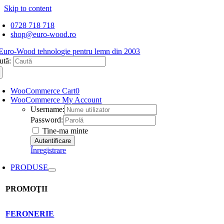
Skip to content
0728 718 718
shop@euro-wood.ro
ută:
WooCommerce Cart
0
WooCommerce My Account
Username:
Password:
Tine-ma minte
Înregistrare
PRODUSE
PROMOŢII
FERONERIE