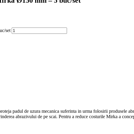
 Mirka Ø150 mm – 5 buc/set
uc/set
proteja padul de uzura mecanica suferinta in urma folosirii produsele abr
prinderea abrazivului de pe scai. Pentru a reduce costurile Mirka a conce