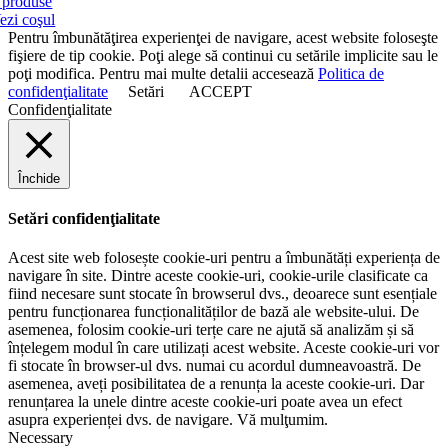
produse
ezi coşul
Pentru îmbunătăţirea experienţei de navigare, acest website foloseşte
fişiere de tip cookie. Poţi alege să continui cu setările implicite sau le
poţi modifica. Pentru mai multe detalii accesează
Politica de
confidenţialitate
Setări
ACCEPT
Confidenţialitate
Închide
Setări confidenţialitate
Acest site web folosește cookie-uri pentru a îmbunătăți experiența de
navigare în site. Dintre aceste cookie-uri, cookie-urile clasificate ca
fiind necesare sunt stocate în browserul dvs., deoarece sunt esențiale
pentru funcționarea funcționalităților de bază ale website-ului. De
asemenea, folosim cookie-uri terțe care ne ajută să analizăm și să
înțelegem modul în care utilizați acest website. Aceste cookie-uri vor
fi stocate în browser-ul dvs. numai cu acordul dumneavoastră. De
asemenea, aveți posibilitatea de a renunța la aceste cookie-uri. Dar
renunțarea la unele dintre aceste cookie-uri poate avea un efect
asupra experienței dvs. de navigare. Vă mulţumim.
Necessary