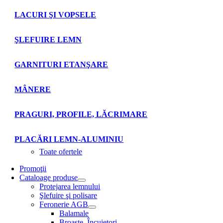
LACURI ŞI VOPSELE
ŞLEFUIRE LEMN
GARNITURI ETANŞARE
MÂNERE
PRAGURI, PROFILE, LĂCRIMARE
PLACĂRI LEMN-ALUMINIU
Toate ofertele
Promoţii
Cataloage produse
Protejarea lemnului
Şlefuire şi polisare
Feronerie AGB
Balamale
Broaşte. Încuietori.