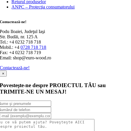
Returul produselor
ANPC – Protecţia consumatorului
Contactează-ne!
Podu Iloaiei, Judeţul Iaşi
Str. Budăi, nr. 125 A
Tel.: +4 0232 718 718
Mobil.: +4
0728 718 718
Fax: +4 0232 718 719
Email: shop@euro-wood.ro
Contactează-ne!
×
Povesteşte-ne despre PROIECTUL TĂU sau
TRIMITE-NE UN MESAJ!