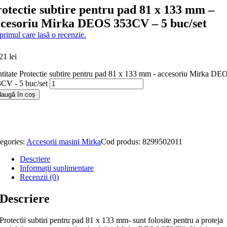
otectie subtire pentru pad 81 x 133 mm –
ccesoriu Mirka DEOS 353CV – 5 buc/set
 primul care lasă o recenzie.
,21
lei
titate Protectie subtire pentru pad 81 x 133 mm - accesoriu Mirka DE
CV - 5 buc/set
augă în coș
egories:
Accesorii masini Mirka
Cod produs:
8299502011
Descriere
Informații suplimentare
Recenzii (0)
Descriere
Protectii subtiri pentru pad 81 x 133 mm- sunt folosite pentru a proteja