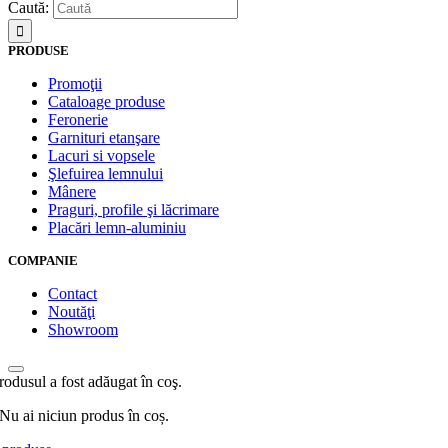
Caută:
PRODUSE
Promoţii
Cataloage produse
Feronerie
Garnituri etanşare
Lacuri si vopsele
Şlefuirea lemnului
Mânere
Praguri, profile şi lăcrimare
Placări lemn-aluminiu
COMPANIE
Contact
Noutăţi
Showroom
rodusul a fost adăugat în coş.
Nu ai niciun produs în coș.