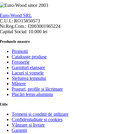
Euro-Wood SRL
C.U.I.: RO15850573
Nr.Reg.Com.: J2003001965224
Capital Social: 10.000 lei
Produsele noastre
Promoţii
Cataloage produse
Feronerie
Garnituri etanşare
Lacuri si vopsele
Şlefuirea lemnului
Mânere
Praguri, profile şi lăcrimare
Placări lemn-aluminiu
Utile
Termeni şi condiţii de utilizare
Confidenţialitate şi cookies
Vânzare şi livrare
Garanţii