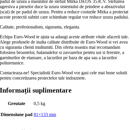
padul de uzura a masinilor de slefuit Mirka DEOS 353CV. Slefuirea
agresiva a pieselor duce la uzura sistemului de prindere a abrazivului
(scai) de pe padul de uzura. Pentru a reduce costurile Mirka a proiectat
aceste protectii subtiri care schimbate regulat vor reduce uzura padului.
Calitate, profesionalism, siguranta, eleganta.
Echipa Euro-Wood te ajuta sa adaugi aceste atribute vitale afacerii tale.
Alege produsele de inalta calitate distribuite de Euro-Wood si vei avea
cu siguranta clienti multumiti. Din oferta noastra mai recomandam
folosirea broastelor, balamalelor si zavoarelor pentru usi si ferestre, a
garniturilor de etansare, a lacurilor pe baza de apa sau a lacurilor
poliuretanice.
Contacteaza-ne! Specialistii Euro-Wood vor gasi cele mai bune solutii
pentru concretizarea proiectelor tale indraznete.
Informații suplimentare
Greutate
0,5 kg
Dimensiune pad
81×133 mm