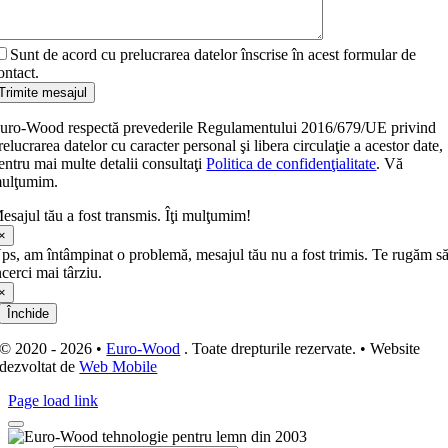
Sunt de acord cu prelucrarea datelor înscrise în acest formular de
ontact.
Trimite mesajul
uro-Wood respectă prevederile Regulamentului 2016/679/UE privind
relucrarea datelor cu caracter personal şi libera circulaţie a acestor date,
entru mai multe detalii consultaţi
Politica de confidenţialitate
. Vă
ulţumim.
esajul tău a fost transmis. Îţi mulţumim!
×
ps, am întâmpinat o problemă, mesajul tău nu a fost trimis. Te rugăm s
ncerci mai târziu.
×
Închide
© 2020 - 2026 •
Euro-Wood
. Toate drepturile rezervate. • Website
dezvoltat de
Web Mobile
Page load link