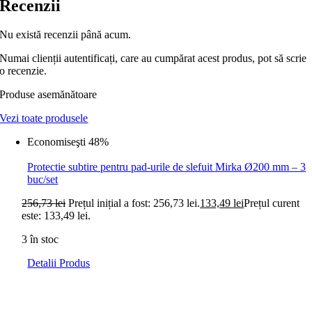
Recenzii
Nu există recenzii până acum.
Numai clienții autentificați, care au cumpărat acest produs, pot să scrie
o recenzie.
Produse asemănătoare
Vezi toate produsele
Economiseşti 48%
Protectie subtire pentru pad-urile de slefuit Mirka Ø200 mm – 3
buc/set
256,73
lei
Prețul inițial a fost: 256,73 lei.
133,49
lei
Prețul curent
este: 133,49 lei.
3 în stoc
Detalii Produs