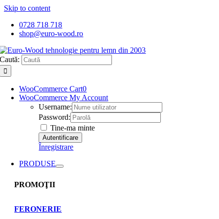
Skip to content
0728 718 718
shop@euro-wood.ro
Caută:
WooCommerce Cart
0
WooCommerce My Account
Username:
Password:
Tine-ma minte
Înregistrare
PRODUSE
PROMOŢII
FERONERIE