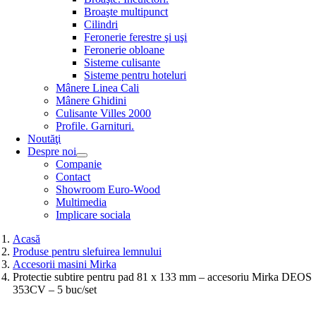
Broaşte multipunct
Cilindri
Feronerie ferestre şi uşi
Feronerie obloane
Sisteme culisante
Sisteme pentru hoteluri
Mânere Linea Cali
Mânere Ghidini
Culisante Villes 2000
Profile. Garnituri.
Noutăţi
Despre noi
Companie
Contact
Showroom Euro-Wood
Multimedia
Implicare sociala
Acasă
Produse pentru slefuirea lemnului
Accesorii masini Mirka
Protectie subtire pentru pad 81 x 133 mm – accesoriu Mirka DEOS
353CV – 5 buc/set