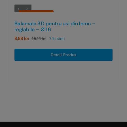
Economiseşti 41%
Balamale 3D pentru usi din lemn –
reglabile – Ø16
8,88
lei
15,11
lei
7 în stoc
Prețul
Prețul
inițial
curent
a
este:
Detalii Produs
fost:
8,88 lei.
15,11 lei.