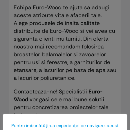
Echipa Euro-Wood te ajuta sa adaugi
aceste atribute vitale afacerii tale.
Alege produsele de inalta calitate
distribuite de Euro-Wood si vei avea cu
siguranta clienti multumiti. Din oferta
noastra mai recomandam folosirea
broastelor, balamalelor si zavoarelor
pentru usi si ferestre, a garniturilor de
etansare, a lacurilor pe baza de apa sau
a lacurilor poliuretanice.
Contacteaza-ne! Specialistii
Euro-
Wood
vor gasi cele mai bune solutii
pentru concretizarea proiectelor tale
indraznete.
Pentru îmbunătăţirea experienţei de navigare, acest