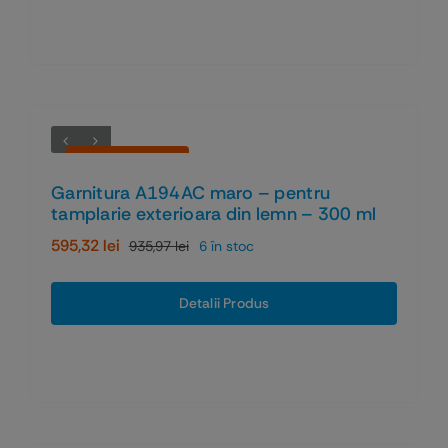
1.758,73 lei.
Economiseşti 36%
Garnitura A194AC maro – pentru
tamplarie exterioara din lemn – 300 ml
595,32
lei
935,97
lei
6 în stoc
Prețul
Prețul
inițial
curent
a
este:
Detalii Produs
fost:
595,32 lei.
935,97 lei.