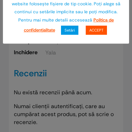
website foloseşte fişiere de tip cookie. Poţi alege să
Informații Suplimentare
continui cu setările implicite sau le poţi modifica.
Pentru mai multe detalii accesează
Politica de
Greutate
1 kg
confidenţialitate
Setări
ACCEPT
Finisaj
Sampanie
Inchidere
Yala
Recenzii
Nu există recenzii până acum.
Numai clienții autentificați, care au
cumpărat acest produs, pot să scrie o
recenzie.