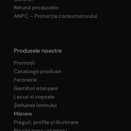
Returul produselor
ANPC – Protecţia consumatorului
Produsele noastre
Promoţii
Cataloage produse
Feronerie
Garnituri etanşare
Lacuri si vopsele
Şlefuirea lemnului
Mânere
Praguri, profile şi lăcrimare
Placări lemn-aluminiu