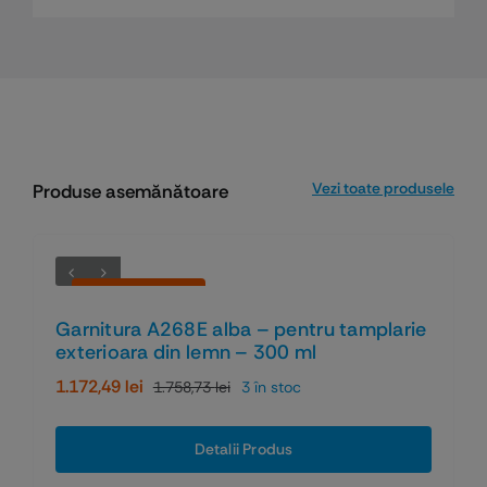
Vezi toate produsele
Produse asemănătoare
Economiseşti 33%
Garnitura A268E alba – pentru tamplarie
exterioara din lemn – 300 ml
1.172,49
lei
1.758,73
lei
3 în stoc
Prețul
Prețul
inițial
curent
a
este:
Detalii Produs
fost:
1.172,49 lei.