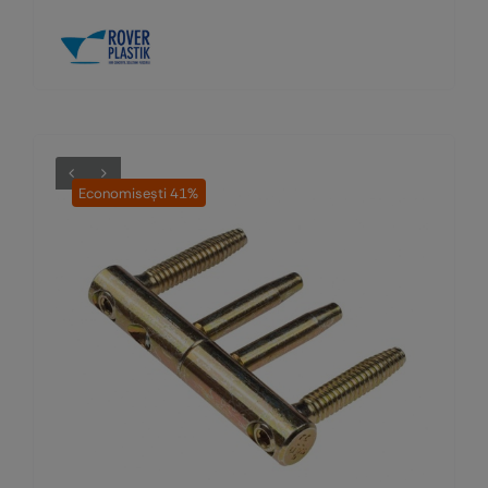
935,97 lei.
Economiseşti 41%