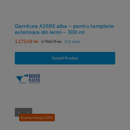
Garnitura A268E alba – pentru tamplarie
exterioara din lemn – 300 ml
1.172,49
lei
1.758,73
lei
3 în stoc
Prețul
Prețul
inițial
curent
a
este:
Detalii Produs
fost:
1.172,49 lei.
1.758,73 lei.
Economiseşti 36%