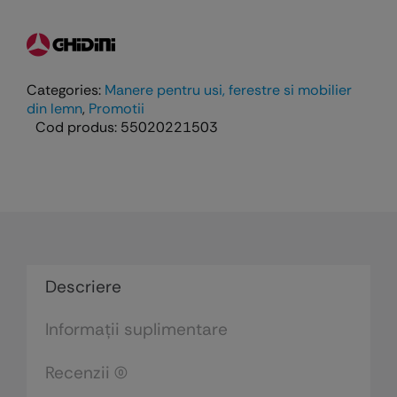
Maner
Lord
cu
rozeta
Categories:
Manere pentru usi, ferestre si mobilier
ovala
din lemn
,
Promotii
cheie
Cod produs:
55020221503
-
finisaj
argintiu
lucios
Descriere
Informații suplimentare
Recenzii (0)