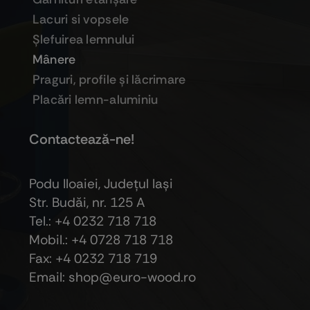
Lacuri si vopsele
Şlefuirea lemnului
Mânere
Praguri, profile şi lăcrimare
Placări lemn-aluminiu
Contactează-ne!
Podu Iloaiei, Judeţul Iaşi
Str. Budăi, nr. 125 A
Tel.: +4 0232 718 718
Mobil.: +4
0728 718 718
Fax: +4 0232 718 719
Email: shop@euro-wood.ro