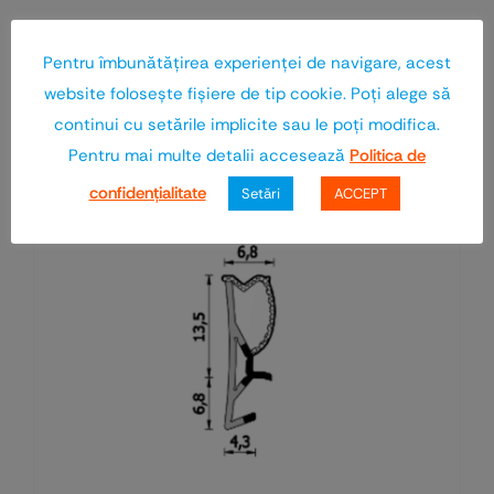
Pentru îmbunătăţirea experienţei de navigare, acest
website foloseşte fişiere de tip cookie. Poţi alege să
Vezi toate produsele
Produse asemănătoare
continui cu setările implicite sau le poţi modifica.
Pentru mai multe detalii accesează
Politica de
confidenţialitate
Setări
ACCEPT
Economiseşti 33%