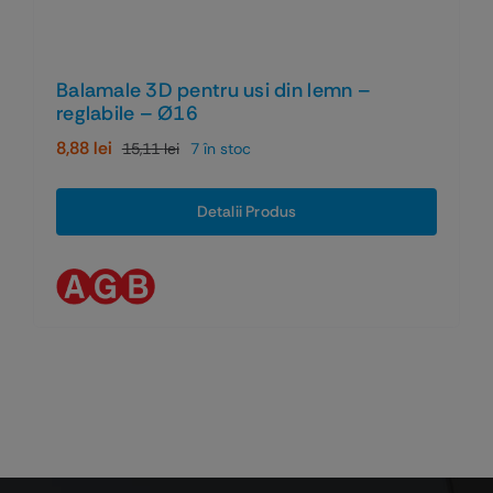
Balamale 3D pentru usi din lemn –
reglabile – Ø16
8,88
lei
15,11
lei
7 în stoc
Prețul
Prețul
inițial
curent
a
este:
Detalii Produs
fost:
8,88 lei.
15,11 lei.