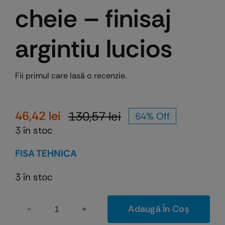
cheie – finisaj
argintiu lucios
Fii primul care lasă o recenzie.
46,42
lei
130,57
lei
64% Off
Prețul
Prețul
3 în stoc
inițial
curent
a
este:
FISA TEHNICA
fost:
46,42 lei.
130,57 lei.
3 în stoc
Adaugă În Coș
Cantitate