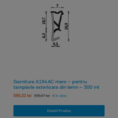
Garnitura A194AC maro – pentru
tamplarie exterioara din lemn – 300 ml
595,32
lei
935,97
lei
6 în stoc
Prețul
Prețul
inițial
curent
a
este:
Detalii Produs
fost:
595,32 lei.