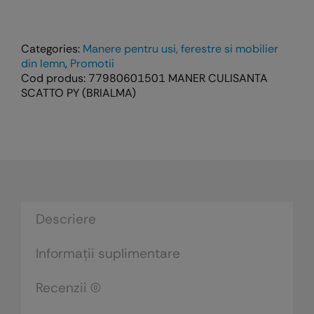
Maner
culisanta
exterior
Categories:
Manere pentru usi, ferestre si mobilier
SCATTO
din lemn
,
Promotii
Cod produs:
77980601501 MANER CULISANTA
PY
SCATTO PY (BRIALMA)
(argintiu)
Descriere
Informații suplimentare
Recenzii (0)