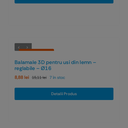
fost:
595,32 lei.
935,97 lei.
Economiseşti 41%
Balamale 3D pentru usi din lemn –
reglabile – Ø16
8,88
lei
15,11
lei
7 în stoc
Prețul
Prețul
inițial
curent
a
este:
Detalii Produs
fost:
8,88 lei.
15,11 lei.