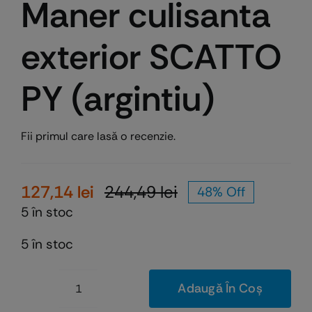
Maner culisanta
exterior SCATTO
PY (argintiu)
Fii primul care lasă o recenzie.
127,14
lei
244,49
lei
48% Off
Prețul
Prețul
5 în stoc
inițial
curent
a
este:
5 în stoc
fost:
127,14 lei.
244,49 lei.
Adaugă În Coș
Cantitate