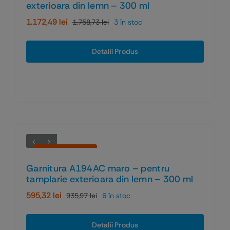
exterioara din lemn – 300 ml
1.172,49
lei
1.758,73
lei
3 în stoc
Prețul
Prețul
inițial
curent
a
este:
Detalii Produs
fost:
1.172,49 lei.
1.758,73 lei.
Economiseşti 36%
Garnitura A194AC maro – pentru
tamplarie exterioara din lemn – 300 ml
595,32
lei
935,97
lei
6 în stoc
Prețul
Prețul
inițial
curent
a
este:
Detalii Produs