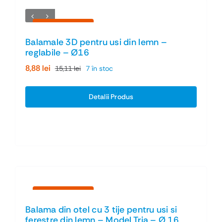
Economiseşti 41%
Balamale 3D pentru usi din lemn –
reglabile – Ø16
8,88
lei
15,11
lei
7 în stoc
Prețul
Prețul
inițial
curent
a
este:
Detalii Produs
fost:
8,88 lei.
15,11 lei.
Economiseşti 55%
Balama din otel cu 3 tije pentru usi si
ferestre din lemn – Model Tria – Ø 16