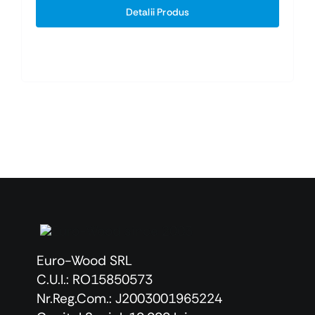
a
este:
Detalii Produs
fost:
3,87 lei.
8,52 lei.
Euro-Wood SRL
C.U.I.: RO15850573
Nr.Reg.Com.: J2003001965224