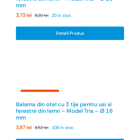
mm
3,73
lei
8,20
lei
20 în stoc
Prețul
Prețul
inițial
curent
a
este:
Detalii Produs
fost:
3,73 lei.
8,20 lei.
Economiseşti 55%
Balama din otel cu 3 tije pentru usi si
ferestre din lemn – Model Tria – Ø 16
mm
3,87
lei
8,52
lei
108 în stoc
Prețul
Prețul
inițial
curent