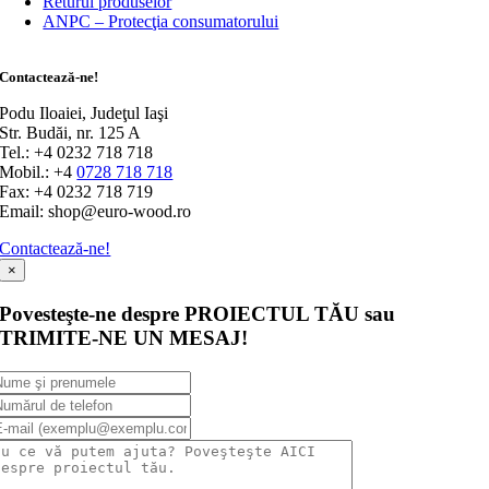
Returul produselor
ANPC – Protecţia consumatorului
Contactează-ne!
Podu Iloaiei, Judeţul Iaşi
Str. Budăi, nr. 125 A
Tel.: +4 0232 718 718
Mobil.: +4
0728 718 718
Fax: +4 0232 718 719
Email: shop@euro-wood.ro
Contactează-ne!
×
Povesteşte-ne despre PROIECTUL TĂU sau
TRIMITE-NE UN MESAJ!