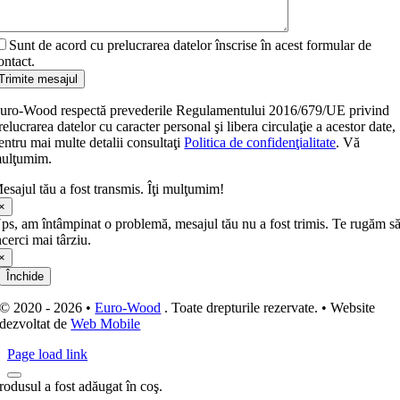
Sunt de acord cu prelucrarea datelor înscrise în acest formular de
ontact.
Trimite mesajul
uro-Wood respectă prevederile Regulamentului 2016/679/UE privind
relucrarea datelor cu caracter personal şi libera circulaţie a acestor date,
entru mai multe detalii consultaţi
Politica de confidenţialitate
. Vă
ulţumim.
esajul tău a fost transmis. Îţi mulţumim!
×
ps, am întâmpinat o problemă, mesajul tău nu a fost trimis. Te rugăm s
ncerci mai târziu.
×
Închide
© 2020 - 2026 •
Euro-Wood
. Toate drepturile rezervate. • Website
dezvoltat de
Web Mobile
Page load link
rodusul a fost adăugat în coş.