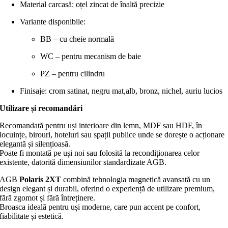
Material carcasă: oțel zincat de înaltă precizie
Variante disponibile:
BB – cu cheie normală
WC – pentru mecanism de baie
PZ – pentru cilindru
Finisaje: crom satinat, negru mat,alb, bronz, nichel, auriu lucios
Utilizare și recomandări
Recomandată pentru uși interioare din lemn, MDF sau HDF, în
locuințe, birouri, hoteluri sau spații publice unde se dorește o acționare
elegantă și silențioasă.
Poate fi montată pe uși noi sau folosită la recondiționarea celor
existente, datorită dimensiunilor standardizate AGB.
AGB
Polaris 2XT
combină tehnologia magnetică avansată cu un
design elegant și durabil, oferind o experiență de utilizare premium,
fără zgomot și fără întreținere.
Broasca ideală pentru uși moderne, care pun accent pe confort,
fiabilitate și estetică.