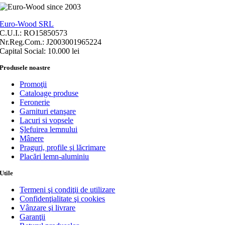
Euro-Wood SRL
C.U.I.: RO15850573
Nr.Reg.Com.: J2003001965224
Capital Social: 10.000 lei
Produsele noastre
Promoţii
Cataloage produse
Feronerie
Garnituri etanşare
Lacuri si vopsele
Şlefuirea lemnului
Mânere
Praguri, profile şi lăcrimare
Placări lemn-aluminiu
Utile
Termeni şi condiţii de utilizare
Confidenţialitate şi cookies
Vânzare şi livrare
Garanţii