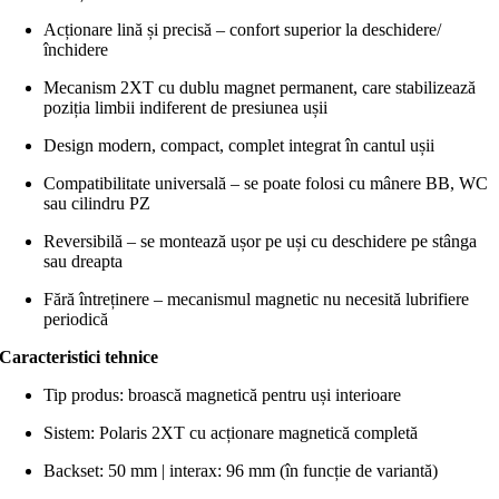
Acționare lină și precisă – confort superior la deschidere/
închidere
Mecanism 2XT cu dublu magnet permanent, care stabilizează
poziția limbii indiferent de presiunea ușii
Design modern, compact, complet integrat în cantul ușii
Compatibilitate universală – se poate folosi cu mânere BB, WC
sau cilindru PZ
Reversibilă – se montează ușor pe uși cu deschidere pe stânga
sau dreapta
Fără întreținere – mecanismul magnetic nu necesită lubrifiere
periodică
Caracteristici tehnice
Tip produs: broască magnetică pentru uși interioare
Sistem: Polaris 2XT cu acționare magnetică completă
Backset: 50 mm | interax: 96 mm (în funcție de variantă)