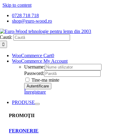
Skip to content
0728 718 718
shop@euro-wood.ro
Caută:
WooCommerce Cart
0
WooCommerce My Account
Username:
Password:
Tine-ma minte
Înregistrare
PRODUSE
PROMOŢII
FERONERIE