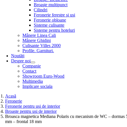
Broaşte multipunct
Cilindri
Feronerie ferestre şi uşi
Feronerie obloane
Sisteme culisante
Sisteme pentru hoteluri
Mânere Linea Cali
Mânere Ghidini
Culisante Villes 2000
Profile. Garnituri.
Noutăţi
Despre noi
Companie
Contact
Showroom Euro-Wood
Multimedia
Implicare sociala
Acasă
Feronerie
Feronerie pentru usi de interior
Broaste pentru usi de interior
Broasca magnetica Mediana Polaris cu mecanism de WC – dormas 
mm – frontal 18 mm