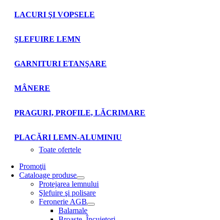
LACURI ŞI VOPSELE
ŞLEFUIRE LEMN
GARNITURI ETANŞARE
MÂNERE
PRAGURI, PROFILE, LĂCRIMARE
PLACĂRI LEMN-ALUMINIU
Toate ofertele
Promoţii
Cataloage produse
Protejarea lemnului
Şlefuire şi polisare
Feronerie AGB
Balamale
Broaşte. Încuietori.