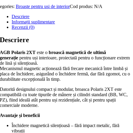
egories:
Broaste pentru usi de interior
Cod produs:
N/A
Descriere
Informații suplimentare
Recenzii (0)
Descriere
AGB Polaris 2XT
este o
broască magnetică de ultimă
generație
pentru uși interioare, proiectată pentru o funcționare extrem
de lină și silențioasă.
Mecanismul magnetic acționează fără frecare mecanică între limbă și
placa de închidere, asigurând o închidere fermă, dar fără zgomot, cu o
durabilitate excepțională în timp.
Datorită designului compact și modular, broasca Polaris 2XT este
compatibilă cu toate tipurile de mânere și cilindri standard (BB, WC,
PZ), fiind ideală atât pentru uși rezidențiale, cât și pentru spații
comerciale moderne.
Avantaje și beneficii
Închidere magnetică silențioasă – fără impact metalic, fără
vibrații