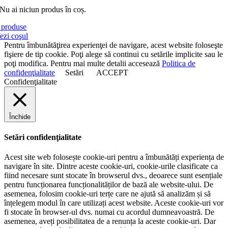
Nu ai niciun produs în coș.
produse
ezi coşul
Pentru îmbunătăţirea experienţei de navigare, acest website foloseşte
fişiere de tip cookie. Poţi alege să continui cu setările implicite sau le
poţi modifica. Pentru mai multe detalii accesează
Politica de
confidenţialitate
Setări
ACCEPT
Confidenţialitate
Închide
Setări confidenţialitate
Acest site web folosește cookie-uri pentru a îmbunătăți experiența de
navigare în site. Dintre aceste cookie-uri, cookie-urile clasificate ca
fiind necesare sunt stocate în browserul dvs., deoarece sunt esențiale
pentru funcționarea funcționalităților de bază ale website-ului. De
asemenea, folosim cookie-uri terțe care ne ajută să analizăm și să
înțelegem modul în care utilizați acest website. Aceste cookie-uri vor
fi stocate în browser-ul dvs. numai cu acordul dumneavoastră. De
asemenea, aveți posibilitatea de a renunța la aceste cookie-uri. Dar