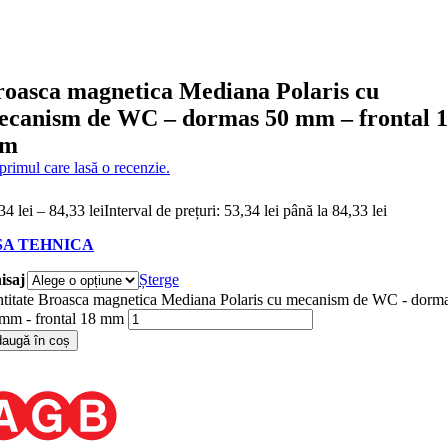
roasca magnetica Mediana Polaris cu
ecanism de WC – dormas 50 mm – frontal 
m
 primul care lasă o recenzie.
,34
lei
–
84,33
lei
Interval de prețuri: 53,34 lei până la 84,33 lei
SA TEHNICA
isaj
Șterge
titate Broasca magnetica Mediana Polaris cu mecanism de WC - dorm
mm - frontal 18 mm
augă în coș