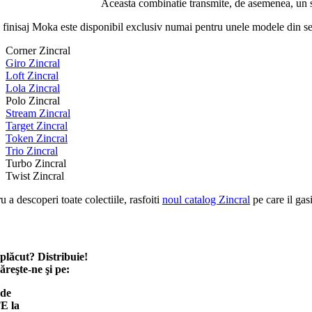
Aceasta combinatie transmite, de asemenea, un s
finisaj Moka este disponibil exclusiv numai pentru unele modele din se
Corner Zincral
Giro Zincral
Loft Zincral
Lola Zincral
Polo Zincral
Stream Zincral
Target Zincral
Token Zincral
Trio Zincral
Turbo Zincral
Twist Zincral
u a descoperi toate colectiile, rasfoiti
noul catalog Zincral
pe care il gas
 plăcut? Distribuie!
reşte-ne şi pe:
 de
E la