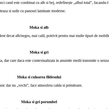
tunci cand este combinat cu alb si bej, redefinește „albul total”, facandu-l
eteaza si usile cu panouri laminate moderne.
Moka si alb
ent decat alb/negru, mai cald, potrivit pentru mai multe tipuri de mobili
Moka si gri
, dar care daca este contextualizata in anumite medii transmite o senzat
Moka si culoarea fildesului
sic dar nu „vechi”, face atmosfera calda si primitoare.
Moka si gri porumbel