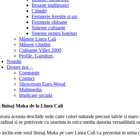
Broaşte multipunct
Cilindri
Feronerie ferestre şi uşi
Feronerie obloane
Sisteme culisante
Sisteme pentru hoteluri
Mânere Linea Cali
Mânere Ghidini
Culisante Villes 2000
Profile. Garnituri.
Noutăţi
Despre noi
Companie
Contact
Showroom Euro-Wood
Multimedia
Implicare sociala
 finisaj Moka de la Linea Cali
vara aceasta deschide usile catre culori naturale precum salvie si maro i
 rafinat si se potriveste cu usurinta in orice mediu datorita versatilitatii sa
inchis este noul finisaj Moka pe care Linea Calì l-a prezentat in urma c