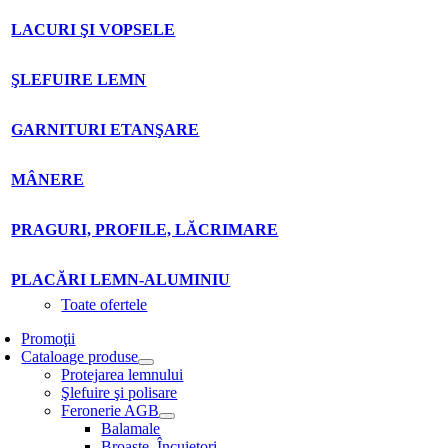
LACURI ŞI VOPSELE
ŞLEFUIRE LEMN
GARNITURI ETANŞARE
MÂNERE
PRAGURI, PROFILE, LĂCRIMARE
PLACĂRI LEMN-ALUMINIU
Toate ofertele
Promoţii
Cataloage produse
Protejarea lemnului
Şlefuire şi polisare
Feronerie AGB
Balamale
Broaşte. Încuietori.