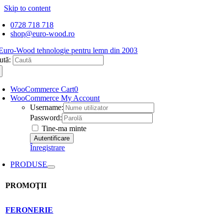
Skip to content
0728 718 718
shop@euro-wood.ro
ută:
WooCommerce Cart
0
WooCommerce My Account
Username:
Password:
Tine-ma minte
Înregistrare
PRODUSE
PROMOŢII
FERONERIE