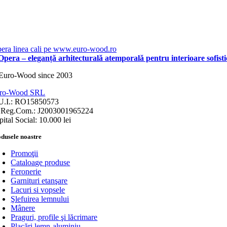
pera – eleganță arhitecturală atemporală pentru interioare sofisti
ro-Wood SRL
U.I.: RO15850573
.Reg.Com.: J2003001965224
ital Social: 10.000 lei
dusele noastre
Promoţii
Cataloage produse
Feronerie
Garnituri etanşare
Lacuri si vopsele
Şlefuirea lemnului
Mânere
Praguri, profile şi lăcrimare
Placări lemn-aluminiu