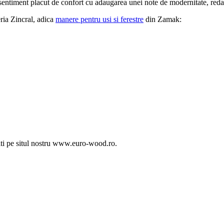
entiment placut de confort cu adaugarea unei note de modernitate, reda
ria Zincral, adica
manere pentru usi si ferestre
din Zamak:
iti pe situl nostru www.euro-wood.ro.