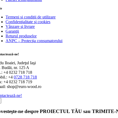
le
Termeni şi condiţii de utilizare
Confidenţialitate şi cookies
Vânzare şi livrare
Garanţii
Returul produselor
ANPC – Protecţia consumatorului
tactează-ne!
u Iloaiei, Judeţul Iaşi
r. Budăi, nr. 125 A
l.: +4 0232 718 718
bil.: +4
0728 718 718
x: +4 0232 718 719
ail: shop@euro-wood.ro
ntactează-ne!
ovesteşte-ne despre PROIECTUL TĂU sau TRIMITE