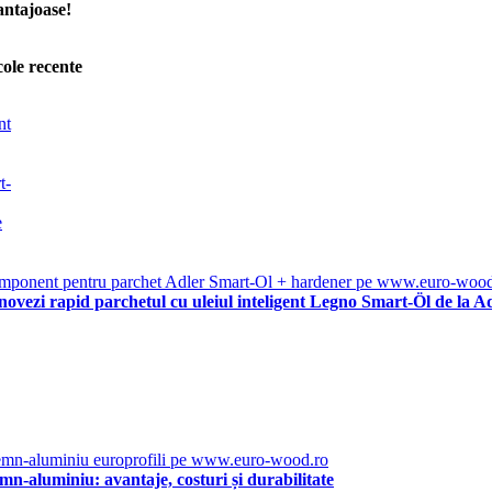
antajoase!
cole recente
ovezi rapid parchetul cu uleiul inteligent Legno Smart-Öl de la A
emn-aluminiu: avantaje, costuri și durabilitate