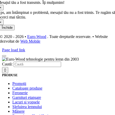
esajul tău a fost transmis. Îţi mulţumim!
×
ps, am întâmpinat o problemă, mesajul tău nu a fost trimis. Te rugăm s
ncerci mai târziu.
×
Închide
© 2020 - 2026 •
Euro-Wood
. Toate drepturile rezervate. • Website
dezvoltat de
Web Mobile
Page load link
Caută:
PRODUSE
Promoţii
Cataloage produse
Feronerie
Garnituri etanşare
Lacuri si vopsele
Şlefuirea lemnului
Mânere