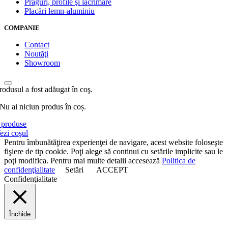
Praguri, profile şi lăcrimare
Placări lemn-aluminiu
COMPANIE
Contact
Noutăţi
Showroom
rodusul a fost adăugat în coş.
Nu ai niciun produs în coș.
produse
ezi coşul
Pentru îmbunătăţirea experienţei de navigare, acest website foloseşte
fişiere de tip cookie. Poţi alege să continui cu setările implicite sau le
poţi modifica. Pentru mai multe detalii accesează
Politica de
confidenţialitate
Setări
ACCEPT
Confidenţialitate
Închide