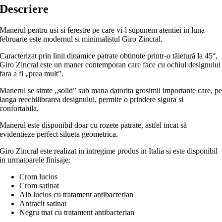
Descriere
Manerul pentru usi si ferestre pe care vi-l supunem atentiei in luna
februarie este modernul si minimalistul Giro Zincral.
Caracterizat prin linii dinamice patrate obtinute printr-o tăietură la 45°,
Giro Zincral este un maner contemporan care face cu ochiul designului
fara a fi „prea mult”.
Manerul se simte „solid” sub mana datorita grosimii importante care, p
langa reechilibrarea designului, permite o prindere sigura si
confortabila.
Manerul este disponibil doar cu rozete patrate, astfel incat să
evidentieze perfect silueta geometrica.
Giro Zincral este realizat in intregime produs in Italia si este disponibil
in urmatoarele finisaje:
Crom lucios
Crom satinat
Alb lucios cu tratament antibacterian
Antracit satinat
Negru mat cu tratament antibacterian