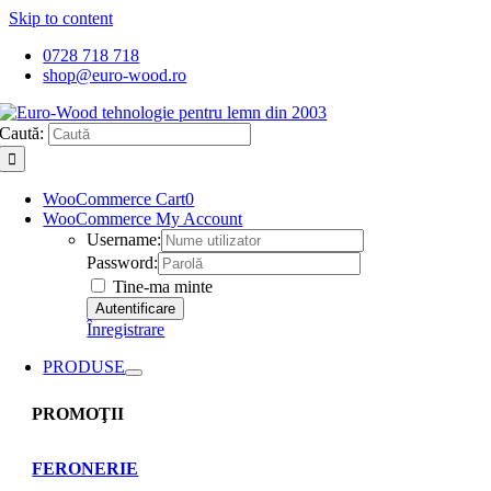
Skip to content
0728 718 718
shop@euro-wood.ro
Caută:
WooCommerce Cart
0
WooCommerce My Account
Username:
Password:
Tine-ma minte
Înregistrare
PRODUSE
PROMOŢII
FERONERIE