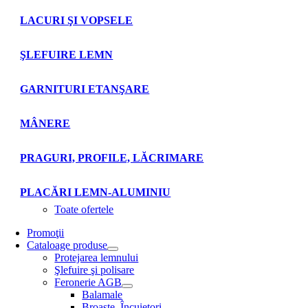
LACURI ŞI VOPSELE
ŞLEFUIRE LEMN
GARNITURI ETANŞARE
MÂNERE
PRAGURI, PROFILE, LĂCRIMARE
PLACĂRI LEMN-ALUMINIU
Toate ofertele
Promoţii
Cataloage produse
Protejarea lemnului
Şlefuire şi polisare
Feronerie AGB
Balamale
Broaşte. Încuietori.