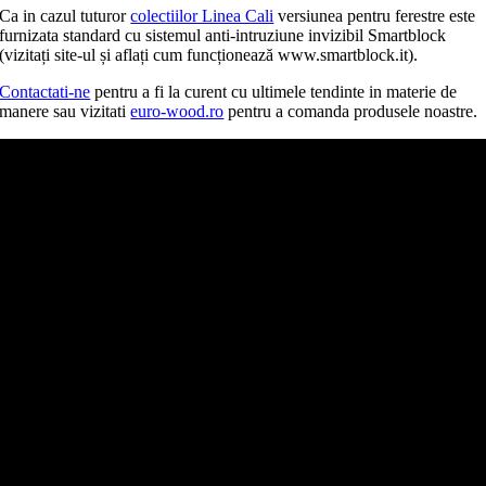
Ca in cazul tuturor
colectiilor Linea Cali
versiunea pentru ferestre este
furnizata standard cu sistemul anti-intruziune invizibil Smartblock
(vizitați site-ul și aflați cum funcționează www.smartblock.it).
Contactati-ne
pentru a fi la curent cu ultimele tendinte in materie de
manere sau vizitati
euro-wood.ro
pentru a comanda produsele noastre.