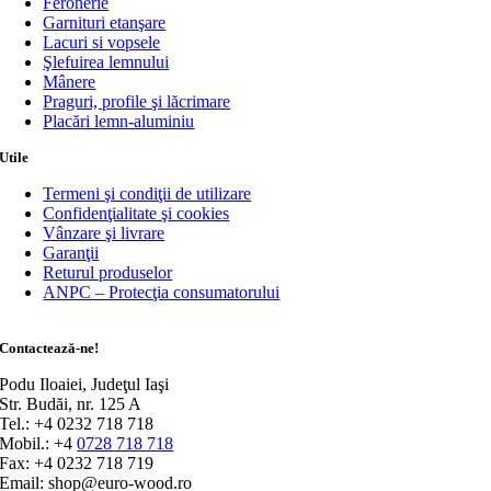
Feronerie
Garnituri etanşare
Lacuri si vopsele
Şlefuirea lemnului
Mânere
Praguri, profile şi lăcrimare
Placări lemn-aluminiu
Utile
Termeni şi condiţii de utilizare
Confidenţialitate şi cookies
Vânzare şi livrare
Garanţii
Returul produselor
ANPC – Protecţia consumatorului
Contactează-ne!
Podu Iloaiei, Judeţul Iaşi
Str. Budăi, nr. 125 A
Tel.: +4 0232 718 718
Mobil.: +4
0728 718 718
Fax: +4 0232 718 719
Email: shop@euro-wood.ro