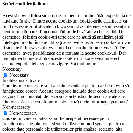
Setări confidenţialitate
Acest site web folosește cookie-uri pentru a îmbunătăți experiența de
navigare în site. Dintre aceste cookie-uri, cookie-urile clasificate ca
fiind necesare sunt stocate în browserul dvs., deoarece sunt esențiale
pentru funcționarea funcționalităților de bază ale website-ului. De
asemenea, folosim cookie-uri terțe care ne ajută să analizăm și să
înțelegem modul în care utilizați acest website. Aceste cookie-uri vor
fi stocate în browser-ul dvs. numai cu acordul dumneavoastră. De
asemenea, aveți posibilitatea de a renunța la aceste cookie-uri. Dar
renunțarea la unele dintre aceste cookie-uri poate avea un efect
asupra experienței dvs. de navigare. Vă mulţumim.
Necessary
Necessary
Întotdeauna activate
Cookie-urile necesare sunt absolut esențiale pentru ca site-ul web să
funcționeze corect. Această categorie include doar cookie-uri care
asigură funcționalități de bază și caracteristici de securitate ale site-
ului web. Aceste cookie-uri nu stochează nicio informație personală.
Non-necessary
Non-necessary
Cookie-uri care ar putea să nu fie neapărat necesare pentru
funcționarea site-ului web și sunt utilizate în mod special pentru a
colecta date personale ale utilizatorilor prin analize, reclame, alte