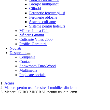
Broaşte multipunct
Cilindri
Feronerie ferestre şi uşi
Feronerie obloane
Sisteme culisante
Sisteme pentru hoteluri
Mânere Linea Cali
Mânere Ghidini
Culisante Villes 2000
Profile. Garnituri.
Noutăţi
Despre noi
Companie
Contact
Showroom Euro-Wood
Multimedia
Implicare sociala
Acasă
Manere pentru usi, ferestre si mobilier din lemn
Manerul GIRO ZINCRAL pentru usi din lemn