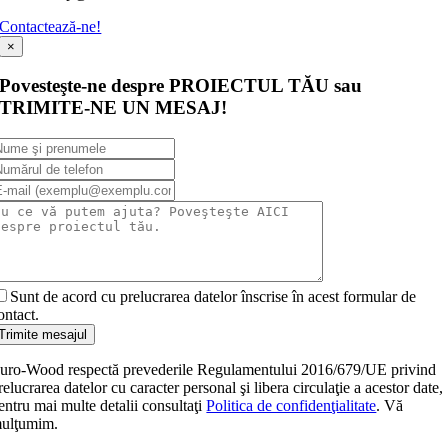
Contactează-ne!
×
Povesteşte-ne despre PROIECTUL TĂU sau
TRIMITE-NE UN MESAJ!
Sunt de acord cu prelucrarea datelor înscrise în acest formular de
ontact.
Trimite mesajul
uro-Wood respectă prevederile Regulamentului 2016/679/UE privind
relucrarea datelor cu caracter personal şi libera circulaţie a acestor date,
entru mai multe detalii consultaţi
Politica de confidenţialitate
. Vă
ulţumim.