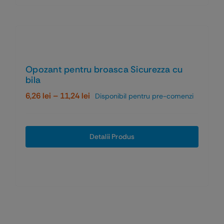
Opozant pentru broasca Sicurezza cu
bila
Interval
6,26
lei
–
11,24
lei
Disponibil pentru pre-comenzi
de
prețuri:
6,26 lei
Detalii Produs
până
la
11,24 lei