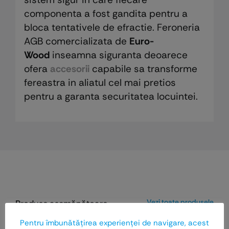
componenta a fost gandita pentru a
bloca tentativele de efractie. Feroneria
AGB comercializata de
Euro-
Wood
inseamna siguranta deoarece
ofera
accesorii
capabile sa transforme
fereastra in aliatul cel mai pretios
pentru a garanta securitatea locuintei.
Vezi toate produsele
Produse asemănătoare
Pentru îmbunătăţirea experienţei de navigare, acest