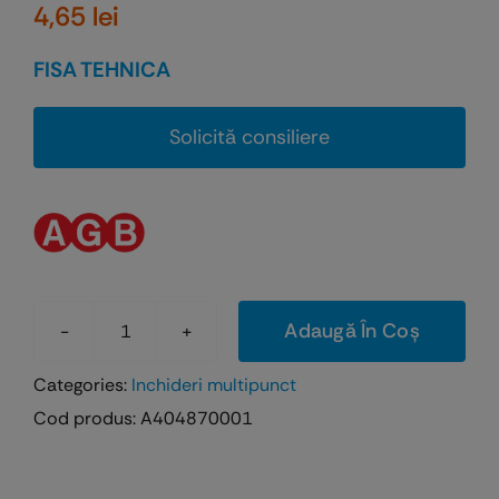
4,65
lei
FISA TEHNICA
Solicită consiliere
Adaugă În Coș
Cantitate
Terminale
Categories:
Inchideri multipunct
inferioare
Cod produs:
A404870001
si
superioare
pentru