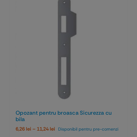
Opozant pentru broasca Sicurezza cu
bila
Interval
6,26
lei
–
11,24
lei
Disponibil pentru pre-comenzi
de