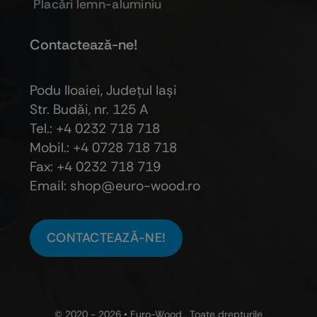
Placări lemn-aluminiu
Contactează-ne!
Podu Iloaiei, Judeţul Iaşi
Str. Budăi, nr. 125 A
Tel.: +4 0232 718 718
Mobil.: +4
0728 718 718
Fax: +4 0232 718 719
Email: shop@euro-wood.ro
CONTACTEAZĂ-NE!
© 2020 - 2026 •
Euro-Wood
. Toate drepturile