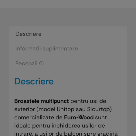
broastele
multipunct
Unitop
mod.
Descriere
458
Informații suplimentare
si
mod.
Recenzii (0)
1455
Descriere
Broastele multipunct
pentru usi de
exterior (model Unitop sau Sicurtop)
comercializate de
Euro-Wood
sunt
ideale pentru inchiderea usilor de
intrare, a usilor de balcon spre gradina