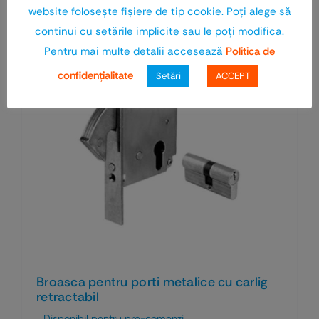
website foloseşte fişiere de tip cookie. Poţi alege să
continui cu setările implicite sau le poţi modifica.
Pentru mai multe detalii accesează
Politica de
confidenţialitate
Setări
ACCEPT
Broasca pentru porti metalice cu carlig
retractabil
Disponibil pentru pre-comenzi