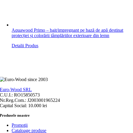
Aquawood Primo – bait/impregnant pe bază de apă destinat
protecției și colorării tâmplăriilor exterioare din lemn
Detalii Produs
Euro-Wood SRL
C.U.I.: RO15850573
Nr.Reg.Com.: J2003001965224
Capital Social: 10.000 lei
Produsele noastre
Promoţii
Cataloage produse