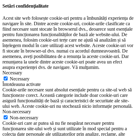
Setări confidenţialitate
Acest site web folosește cookie-uri pentru a îmbunătăți experiența de
navigare în site. Dintre aceste cookie-uri, cookie-urile clasificate ca
fiind necesare sunt stocate în browserul dvs., deoarece sunt esențiale
pentru funcționarea funcționalităților de bază ale website-ului. De
asemenea, folosim cookie-uri terțe care ne ajută să analizăm și să
înțelegem modul în care utilizați acest website. Aceste cookie-uri vor
fi stocate în browser-ul dvs. numai cu acordul dumneavoastră. De
asemenea, aveți posibilitatea de a renunța la aceste cookie-uri. Dar
renunțarea la unele dintre aceste cookie-uri poate avea un efect
asupra experienței dvs. de navigare. Vă mulţumim.
Necessary
Necessary
Întotdeauna activate
Cookie-urile necesare sunt absolut esențiale pentru ca site-ul web să
funcționeze corect. Această categorie include doar cookie-uri care
asigură funcționalități de bază și caracteristici de securitate ale site-
ului web. Aceste cookie-uri nu stochează nicio informație personală.
Non-necessary
Non-necessary
Cookie-uri care ar putea să nu fie neapărat necesare pentru
funcționarea site-ului web și sunt utilizate în mod special pentru a
colecta date personale ale utilizatorilor prin analize, reclame, alte