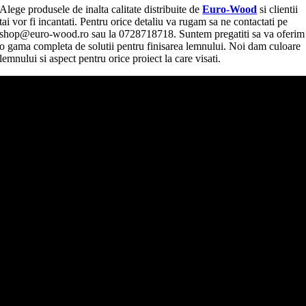
Alege produsele de inalta calitate distribuite de
Euro-Wood
si clientii
tai vor fi incantati. Pentru orice detaliu va rugam sa ne contactati pe
shop@euro-wood.ro sau la 0728718718. Suntem pregatiti sa va oferim
o gama completa de solutii pentru finisarea lemnului. Noi dam culoare
lemnului si aspect pentru orice proiect la care visati.