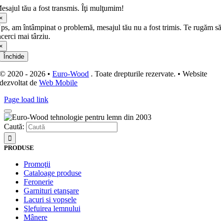
esajul tău a fost transmis. Îţi mulţumim!
×
ps, am întâmpinat o problemă, mesajul tău nu a fost trimis. Te rugăm s
ncerci mai târziu.
×
Închide
© 2020 - 2026 •
Euro-Wood
. Toate drepturile rezervate. • Website
dezvoltat de
Web Mobile
Page load link
Caută:
PRODUSE
Promoţii
Cataloage produse
Feronerie
Garnituri etanşare
Lacuri si vopsele
Şlefuirea lemnului
Mânere