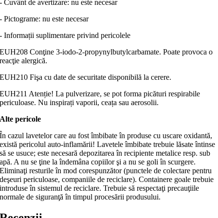
- Cuvânt de avertizare: nu este necesar
- Pictograme: nu este necesar
- Informații suplimentare privind pericolele
EUH208 Conţine 3-iodo-2-propynylbutylcarbamate. Poate provoca o
reacţie alergică.
EUH210 Fişa cu date de securitate disponibilă la cerere.
EUH211 Atenție! La pulverizare, se pot forma picături respirabile
periculoase. Nu inspirați vaporii, ceața sau aerosolii.
Alte pericole
În cazul lavetelor care au fost îmbibate în produse cu uscare oxidantă,
există pericolul auto-inflamării! Lavetele îmbibate trebuie lăsate întinse
să se usuce; este necesară depozitarea în recipiente metalice resp. sub
apă. A nu se ţine la îndemâna copiilor şi a nu se goli în scurgere.
Eliminaţi resturile în mod corespunzător (punctele de colectare pentru
deşeuri periculoase, companiile de reciclare). Containere goale trebuie
introduse în sistemul de reciclare. Trebuie să respectaţi precauţiile
normale de siguranţă în timpul procesării produsului.
Recenzii