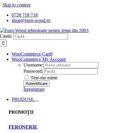
Skip to content
0728 718 718
shop@euro-wood.ro
Caută:
WooCommerce Cart
0
WooCommerce My Account
Username:
Password:
Tine-ma minte
Înregistrare
PRODUSE
PROMOŢII
FERONERIE