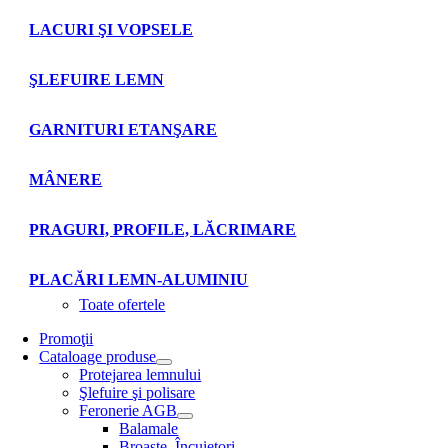
LACURI ŞI VOPSELE
ŞLEFUIRE LEMN
GARNITURI ETANŞARE
MÂNERE
PRAGURI, PROFILE, LĂCRIMARE
PLACĂRI LEMN-ALUMINIU
Toate ofertele
Promoţii
Cataloage produse
Protejarea lemnului
Şlefuire şi polisare
Feronerie AGB
Balamale
Broaşte. Încuietori.