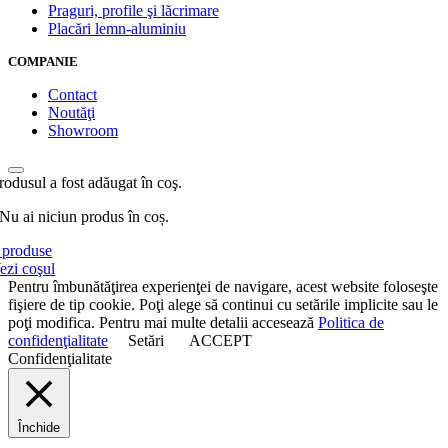
Praguri, profile şi lăcrimare
Placări lemn-aluminiu
COMPANIE
Contact
Noutăţi
Showroom
rodusul a fost adăugat în coş.
Nu ai niciun produs în coș.
produse
ezi coşul
Pentru îmbunătăţirea experienţei de navigare, acest website foloseşte
fişiere de tip cookie. Poţi alege să continui cu setările implicite sau le
poţi modifica. Pentru mai multe detalii accesează
Politica de
confidenţialitate
Setări
ACCEPT
Confidenţialitate
Închide