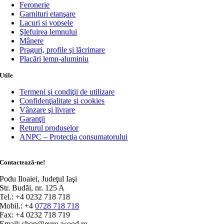
Feronerie
Garnituri etanşare
Lacuri si vopsele
Şlefuirea lemnului
Mânere
Praguri, profile şi lăcrimare
Placări lemn-aluminiu
Utile
Termeni şi condiţii de utilizare
Confidenţialitate şi cookies
Vânzare şi livrare
Garanţii
Returul produselor
ANPC – Protecţia consumatorului
Contactează-ne!
Podu Iloaiei, Judeţul Iaşi
Str. Budăi, nr. 125 A
Tel.: +4 0232 718 718
Mobil.: +4
0728 718 718
Fax: +4 0232 718 719
Email: shop@euro-wood.ro