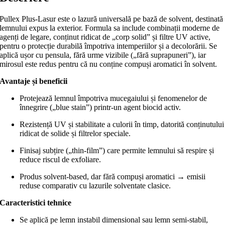
Pullex Plus-Lasur este o lazură universală pe bază de solvent, destinată
lemnului expus la exterior. Formula sa include combinații moderne de
agenți de legare, conținut ridicat de „corp solid” și filtre UV active,
pentru o protecție durabilă împotriva intemperiilor și a decolorării. Se
aplică ușor cu pensula, fără urme vizibile („fără suprapuneri”), iar
mirosul este redus pentru că nu conține compuși aromatici în solvent.
Avantaje și beneficii
Protejează lemnul împotriva mucegaiului și fenomenelor de
înnegrire („blue stain”) printr-un agent biocid activ.
Rezistență UV și stabilitate a culorii în timp, datorită conținutului
ridicat de solide și filtrelor speciale.
Finisaj subțire („thin-film”) care permite lemnului să respire și
reduce riscul de exfoliare.
Produs solvent-based, dar fără compuși aromatici → emisii
reduse comparativ cu lazurile solventate clasice.
Caracteristici tehnice
Se aplică pe lemn instabil dimensional sau lemn semi-stabil,