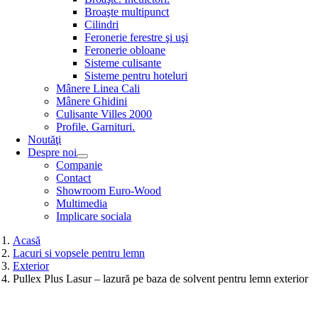
Broaşte multipunct
Cilindri
Feronerie ferestre şi uşi
Feronerie obloane
Sisteme culisante
Sisteme pentru hoteluri
Mânere Linea Cali
Mânere Ghidini
Culisante Villes 2000
Profile. Garnituri.
Noutăţi
Despre noi
Companie
Contact
Showroom Euro-Wood
Multimedia
Implicare sociala
Acasă
Lacuri si vopsele pentru lemn
Exterior
Pullex Plus Lasur – lazură pe baza de solvent pentru lemn exterior