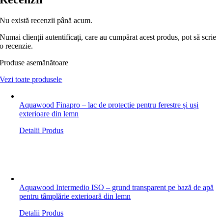
Nu există recenzii până acum.
Numai clienții autentificați, care au cumpărat acest produs, pot să scrie
o recenzie.
Produse asemănătoare
Vezi toate produsele
Aquawood Finapro – lac de protectie pentru ferestre și uși
exterioare din lemn
Detalii Produs
Aquawood Intermedio ISO – grund transparent pe bază de apă
pentru tâmplărie exterioară din lemn
Detalii Produs