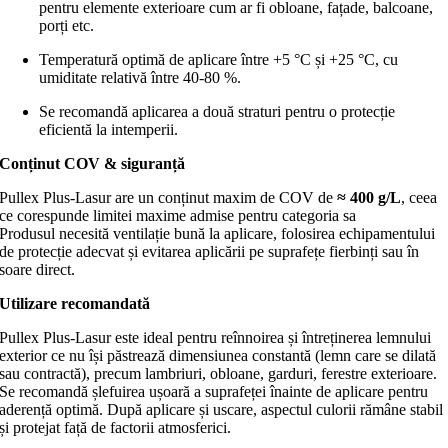
pentru elemente exterioare cum ar fi obloane, fațade, balcoane,
porți etc.
Temperatură optimă de aplicare între +5 °C și +25 °C, cu
umiditate relativă între 40-80 %.
Se recomandă aplicarea a două straturi pentru o protecție
eficientă la intemperii.
Conținut COV & siguranță
Pullex Plus-Lasur are un conținut maxim de COV de
≈ 400 g/L
, ceea
ce corespunde limitei maxime admise pentru categoria sa
Produsul necesită ventilație bună la aplicare, folosirea echipamentului
de protecție adecvat și evitarea aplicării pe suprafețe fierbinți sau în
soare direct.
Utilizare recomandată
Pullex Plus-Lasur este ideal pentru reînnoirea și întreținerea lemnului
exterior ce nu își păstrează dimensiunea constantă (lemn care se dilată
sau contractă), precum lambriuri, obloane, garduri, ferestre exterioare.
Se recomandă șlefuirea ușoară a suprafeței înainte de aplicare pentru
aderență optimă. După aplicare și uscare, aspectul culorii rămâne stabil
și protejat față de factorii atmosferici.