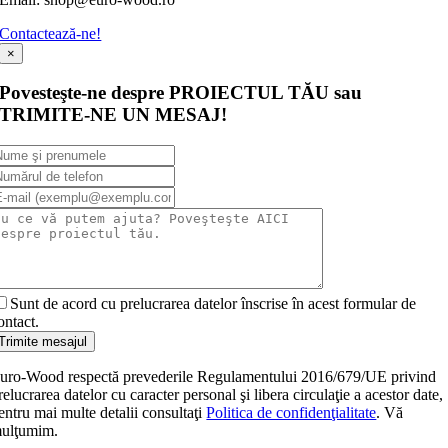
Contactează-ne!
×
Povesteşte-ne despre PROIECTUL TĂU sau
TRIMITE-NE UN MESAJ!
Sunt de acord cu prelucrarea datelor înscrise în acest formular de
ontact.
Trimite mesajul
uro-Wood respectă prevederile Regulamentului 2016/679/UE privind
relucrarea datelor cu caracter personal şi libera circulaţie a acestor date,
entru mai multe detalii consultaţi
Politica de confidenţialitate
. Vă
ulţumim.