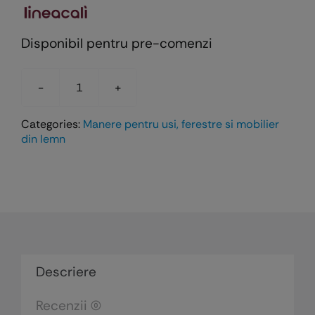
Disponibil pentru pre-comenzi
Cantitate
Mânerul
Categories:
Manere pentru usi, ferestre si mobilier
SLIM
din lemn
PELLE
pentru
uşi
din
lemn
Descriere
Recenzii (0)