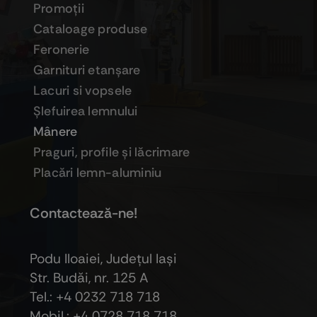
Promoţii
Cataloage produse
Feronerie
Garnituri etanşare
Lacuri si vopsele
Şlefuirea lemnului
Mânere
Praguri, profile şi lăcrimare
Placări lemn-aluminiu
Contactează-ne!
Podu Iloaiei, Judeţul Iaşi
Str. Budăi, nr. 125 A
Tel.: +4 0232 718 718
Mobil.: +4
0728 718 718