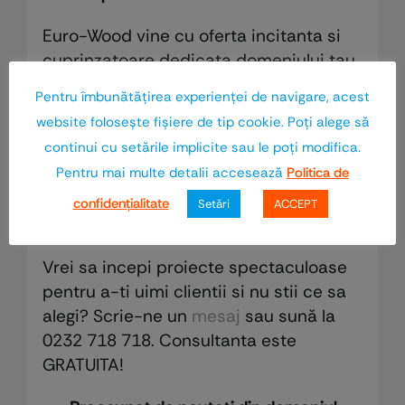
Euro-Wood vine cu oferta incitanta si
cuprinzatoare dedicata domeniului tau
de activitate. In magazinul nostru
Pentru îmbunătăţirea experienţei de navigare, acest
online gasesti produse si aparatura
website foloseşte fişiere de tip cookie. Poţi alege să
pentru slefuirea si protejarea lemnului,
continui cu setările implicite sau le poţi modifica.
accesorii, feronerie, chit pentru lemn şi
Pentru mai multe detalii accesează
Politica de
multe altele.
confidenţialitate
Setări
ACCEPT
Oferim mult mai mult!
Vrei sa incepi proiecte spectaculoase
pentru a-ti uimi clientii si nu stii ce sa
alegi? Scrie-ne un
mesaj
sau sună la
0232 718 718. Consultanta este
GRATUITA!